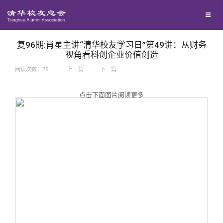
兴趣群体
捐赠方法
我要订阅
西南联大校友会
义工计划
新媒体平台
复96期:肖星主讲“清华校友学习日”第49讲：从财务
视角看科创企业价值创造
阅读次数：
78
上一篇
下一篇
百年清华
点击下面图片阅读更多
校友服务
清华人物
校友总会
清华故事
终身学习
关闭
青春风采
信息化服务
总会简介
校友文苑
三创大赛
会长致辞