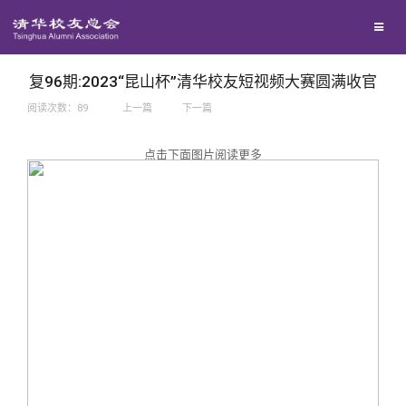
兴趣群体
捐赠方法
我要订阅
西南联大校友会
义工计划
新媒体平台
复96期:2023“昆山杯”清华校友短视频大赛圆满收官
阅读次数：
89
上一篇
下一篇
百年清华
点击下面图片阅读更多
校友服务
清华人物
校友总会
清华故事
终身学习
关闭
青春风采
信息化服务
总会简介
校友文苑
三创大赛
会长致辞