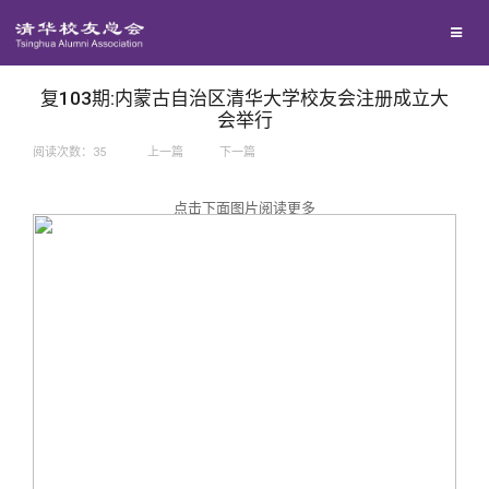
兴趣群体
捐赠方法
我要订阅
西南联大校友会
义工计划
新媒体平台
复103期:内蒙古自治区清华大学校友会注册成立大
会举行
阅读次数：
35
上一篇
下一篇
百年清华
点击下面图片阅读更多
校友服务
清华人物
校友总会
清华故事
终身学习
关闭
青春风采
信息化服务
总会简介
校友文苑
三创大赛
会长致辞