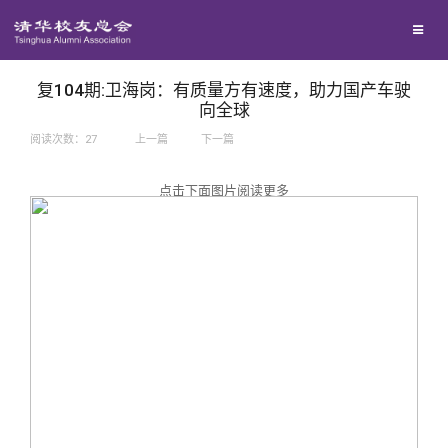
兴趣群体
捐赠方法
我要订阅
西南联大校友会
义工计划
新媒体平台
复104期:卫海岗：有质量方有速度，助力国产车驶
向全球
阅读次数：
27
上一篇
下一篇
百年清华
点击下面图片阅读更多
校友服务
清华人物
校友总会
清华故事
终身学习
关闭
青春风采
信息化服务
总会简介
校友文苑
三创大赛
会长致辞