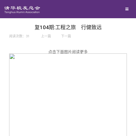
兴趣群体
捐赠方法
我要订阅
西南联大校友会
义工计划
新媒体平台
复104期:工程之旅 行健致远
阅读次数：
31
上一篇
下一篇
百年清华
点击下面图片阅读更多
校友服务
清华人物
校友总会
清华故事
终身学习
关闭
青春风采
信息化服务
总会简介
校友文苑
三创大赛
会长致辞