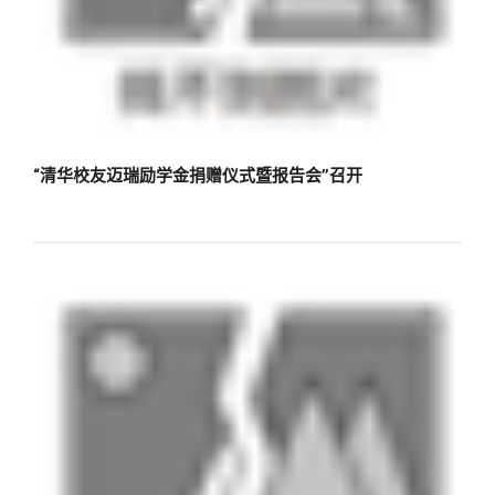
校友文苑
三创大赛
会长致辞
校友讲坛
实用信息
总会章程
校友视界
理事会名单
“清华校友迈瑞励学金捐赠仪式暨报告会”召开
制度法规
联系我们