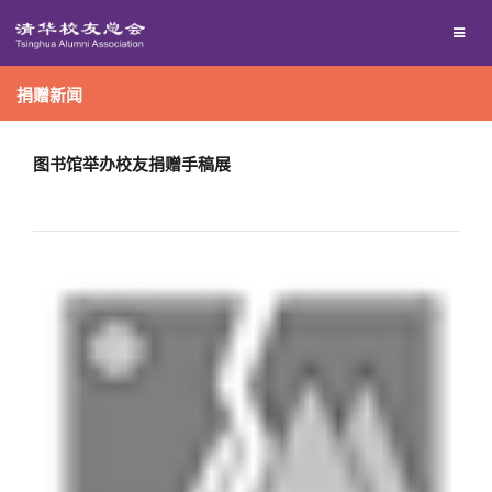
兴趣群体
捐赠方法
捐赠新闻
西南联大校友会
义工计划
媒体平台
图书馆举办校友捐赠手稿展
百年清华
《清华校友通讯》
校友服务
《水木清华》
清华人物
校友总会
我要订阅
清华故事
终身学习
关闭
新媒体平台
青春风采
信息化服务
总会简介