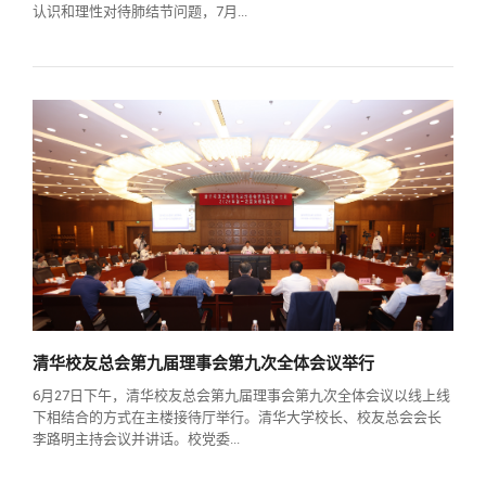
校友文苑
三创大赛
会长致辞
认识和理性对待肺结节问题，7月...
校友讲坛
实用信息
总会章程
校友视界
理事会名单
制度法规
联系我们
清华校友总会第九届理事会第九次全体会议举行
6月27日下午，清华校友总会第九届理事会第九次全体会议以线上线
下相结合的方式在主楼接待厅举行。清华大学校长、校友总会会长
李路明主持会议并讲话。校党委...