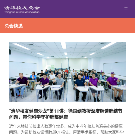
校友联络
总会快递
回馈母校
地区联络
媒体平台
年级联络
捐赠项目
百年清华
院系校友工作
捐赠新闻
《清华校友通讯》
校友服务
专业委员会
捐赠纪事
《水木清华》
清华人物
校友总会
兴趣群体
捐赠方法
我要订阅
清华故事
终身学习
“清华校友健康沙龙”第11讲：徐国纲教授深度解读肺结节
问题，带你科学守护肺部健康
关闭
西南联大校友会
义工计划
新媒体平台
青春风采
信息化服务
总会简介
近年来肺结节检出人数逐年增多，成为中老年校友普遍关心的健康
问题。为帮助校友读懂肺部CT报告、厘清手术指征、帮助大家科学