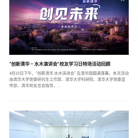
“创新清华・水木演讲会”校友学习日特场活动回顾
4月22日下午，“创新清华·水木演讲会” 在清华园圆满落幕。本次活动
由清华大学党委研究生工作部、清华大学科研院、清华大学党委宣
传部、清华校友总会指导，...