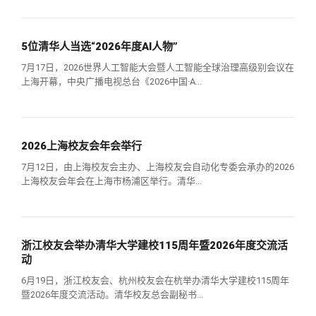
校友文苑
三创大赛
会长致辞
5位清华人当选“2026年度AI人物”
校友讲坛
实用信息
总会章程
7月17日，2026世界人工智能大会暨人工智能全球治理高级别会议在
上海开幕，中央广播电视总台《2026中国·A...
校友视界
理事会名单
制度法规
2026上海校友会年会举行
7月12日，由上海校友会主办、上海校友会自动化专委会承办的2026
联系我们
上海校友会年会在上海市杨浦区举行。清华...
浙江校友会举办清华大学建校115周年暨2026年度交流活
动
6月19日，浙江校友会、杭州校友会在杭举办清华大学建校115周年
暨2026年度交流活动。清华校友总会副秘书...