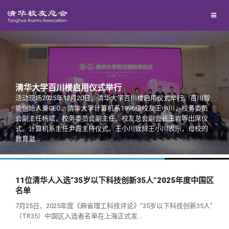
校友联络
回馈母校
地区联络
媒体平台
年级联络
捐赠项目
清华大学百川楼启用仪式举行
活动现场2025年12月20日，清华大学百川楼启用仪式举行。百川智
百年清华
院系校友工作
捐赠新闻
《清华校友通讯》
能创始人兼CEO、清华大学计算机系1996级校友王小川，校务委员
会副主任杨斌，校务委员会副主任、校友总会副会长王岩等出席仪
式。计算机系主任尹霞主持仪式。王小川致辞王小川表示，母校的
校友服务
专业委员会
捐赠纪事
《水木清华》
清华人物
教育滋...
校友总会
兴趣群体
捐赠方法
我要订阅
清华故事
终身学习
11位清华人入选“35岁以下科技创新35人”2025年度中国区
名单
关闭
西南联大校友会
义工计划
新媒体平台
青春风采
信息化服务
总会简介
7月25日，2025年度《麻省理工科技评论》“35岁以下科技创新35人”
（TR35）中国区入选者名单在上海正式发...