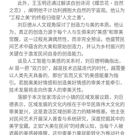
此外，王玉明还通过解读自创诗词《蝶恋花・自然
之恋》，阐明他不计功利拥抱大自然的宇宙观。他认为
“工程之美”的终极归宿是“人文之善”。
刘巨德从人文视角探讨了创造力与美的本质。他认
为，真正的创造力源于每个人与生俱来的“美感”和审美
觉醒，这一过程充满偶然性，而非完全预设。他盛赞民
间艺术中蕴含的大美和原始创造力，并认为乡村振兴的
关键在于激发民间自身的创造能力。
谈及人工智能与美感的关系时，刘巨德明确指出，
AI 是一把 “双刃剑”，越是技术迅猛迭代的时代，越需要
以人类先天具备的、那份“玄而又玄”的美感能量为指
引。若脱离美好情感和创造美好情感的审美才能牵引，
技术发展将走向伤害人的审美天性。
落脚于本次张家湾设计小镇的区域发展议题，刘巨
德表示，区域发展的文化内核在于中华民族伟大文化的
审美复兴，这是激活区域创新活力的精神根基。他主张
对民间艺术开展深入普查与系统研究，深度挖掘其中的
美学宝藏。正如“大美在民间”的经典认知，当每个人被
遮蔽的美感被唤醒，这份审美力量就能转化为推动社会