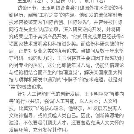
王玉明（左）、刘巨德（中）、覃川（右）
访谈环节，王玉明结合自身打破国外技术垄断的科
研经历，阐释“工程之美”的内涵。他研发的流体密封新
技术曾被鉴定为“国际首创、国际领先”，并曾经被国际
同行龙头企业“内部立项，深入研究逆向开发，并将研
究成果应用于其新产品开发。”他的研究成果已经获得4
项国家技术发明奖和科技进步奖。而这份科研突破的背
后，正是对专业之美的执着追求。当被问及数十年来坚
守科研一线的动力时，王玉明将其主要归因于超越功利
的对专业的热爱，这让他即便年过八旬，仍能凭借理论
与经验相结合而产生的“物理直觉”，解决某国家重大科
技专项样机研发中遇到的“卡脖子”的技术难题，就是对
“美”的极致追求。
针对人工智能时代的创新发展，王玉明呼应“智能向
善”的行业共识，强调“人工智能，以人为本；人文科
技，比翼双飞”的核心理念。他警示，AI 发展若脱离人
文精神指导，或将反噬人类自己。因此，创新策源地的
建设，不仅要吸引顶尖人才，还要营造充满人文关怀的
发展环境，充分发挥其作用。