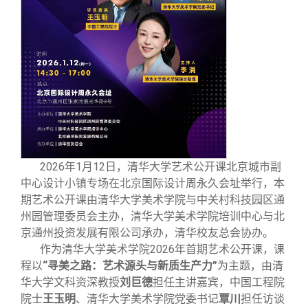
校友文苑
三创大赛
会长致辞
校友讲坛
实用信息
总会章程
校友视界
理事会名单
制度法规
2026年1月12日，清华大学艺术公开课北京城市副
联系我们
中心设计小镇专场在北京国际设计周永久会址举行，本
期艺术公开课由清华大学美术学院与中关村科技园区通
州园管理委员会主办，清华大学美术学院培训中心与北
京通州投资发展有限公司承办，清华校友总会协办。
作为清华大学美术学院2026年首期艺术公开课，课
程以
“寻美之路：艺术源头与新质生产力”
为主题，由清
华大学文科资深教授
刘巨德
担任主讲嘉宾，中国工程院
院士
王玉明
、清华大学美术学院党委书记
覃川
担任访谈