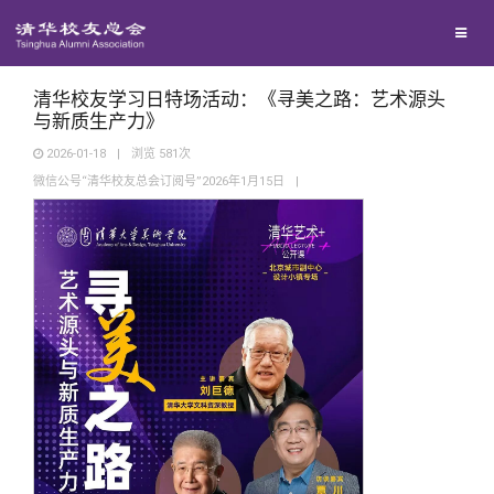
校友联络
回馈母校
地区联络
清华校友学习日特场活动：《寻美之路：艺术源头
与新质生产力》
2026-01-18
|
浏览
581
次
媒体平台
年级联络
捐赠项目
微信公号“清华校友总会订阅号”2026年1月15日
|
百年清华
院系校友工作
捐赠新闻
《清华校友通讯》
校友服务
专业委员会
捐赠纪事
《水木清华》
清华人物
校友总会
兴趣群体
捐赠方法
我要订阅
清华故事
终身学习
关闭
西南联大校友会
义工计划
新媒体平台
青春风采
信息化服务
总会简介