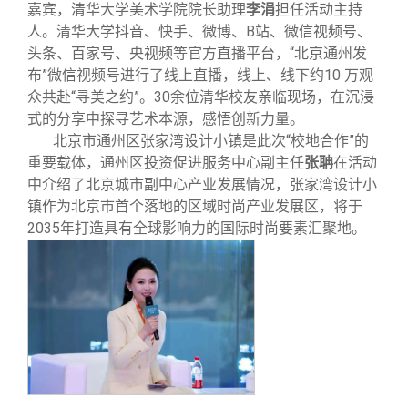
嘉宾，清华大学美术学院院长助理
李涓
担任活动主持
人。清华大学抖音、快手、微博、B站、微信视频号、
头条、百家号、央视频等官方直播平台，“北京通州发
布”微信视频号进行了线上直播，线上、线下约10 万观
众共赴“寻美之约”。30余位清华校友亲临现场，在沉浸
式的分享中探寻艺术本源，感悟创新力量。
北京市通州区张家湾设计小镇是此次“校地合作”的
重要载体，通州区投资促进服务中心副主任
张聃
在活动
中介绍了北京城市副中心产业发展情况，张家湾设计小
镇作为北京市首个落地的区域时尚产业发展区，将于
2035年打造具有全球影响力的国际时尚要素汇聚地。