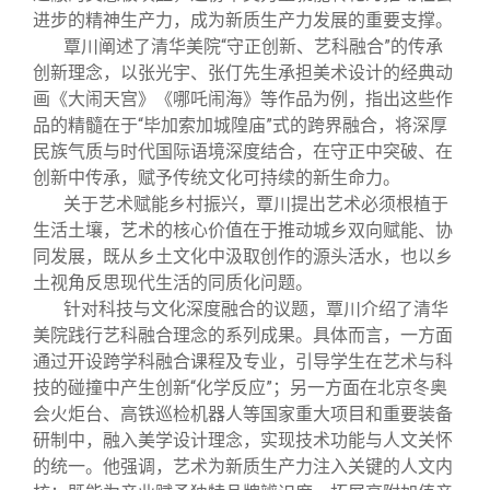
进步的精神生产力，成为新质生产力发展的重要支撑。
覃川阐述了清华美院“守正创新、艺科融合”的传承
创新理念，以张光宇、张仃先生承担美术设计的经典动
画《大闹天宫》《哪吒闹海》等作品为例，指出这些作
品的精髓在于“毕加索加城隍庙”式的跨界融合，将深厚
民族气质与时代国际语境深度结合，在守正中突破、在
创新中传承，赋予传统文化可持续的新生命力。
关于艺术赋能乡村振兴，覃川提出艺术必须根植于
生活土壤，艺术的核心价值在于推动城乡双向赋能、协
同发展，既从乡土文化中汲取创作的源头活水，也以乡
土视角反思现代生活的同质化问题。
针对科技与文化深度融合的议题，覃川介绍了清华
美院践行艺科融合理念的系列成果。具体而言，一方面
通过开设跨学科融合课程及专业，引导学生在艺术与科
技的碰撞中产生创新“化学反应”；另一方面在北京冬奥
会火炬台、高铁巡检机器人等国家重大项目和重要装备
研制中，融入美学设计理念，实现技术功能与人文关怀
的统一。他强调，艺术为新质生产力注入关键的人文内