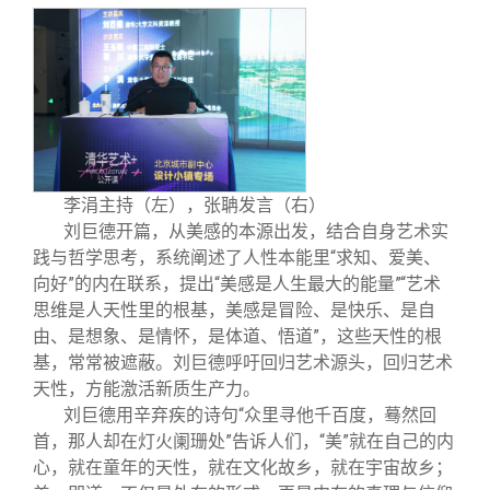
李涓主持（左），张聃发言（右）
刘巨德开篇，从美感的本源出发，结合自身艺术实
践与哲学思考，系统阐述了人性本能里“求知、爱美、
向好”的内在联系，提出“美感是人生最大的能量”“艺术
思维是人天性里的根基，美感是冒险、是快乐、是自
由、是想象、是情怀，是体道、悟道”，这些天性的根
基，常常被遮蔽。刘巨德呼吁回归艺术源头，回归艺术
天性，方能激活新质生产力。
刘巨德用辛弃疾的诗句“众里寻他千百度，蓦然回
首，那人却在灯火阑珊处”告诉人们，“美”就在自己的内
心，就在童年的天性，就在文化故乡，就在宇宙故乡；