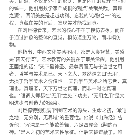
美，即道，不仅是外在的形式，更是内在的真理与信仰
的统一。他引用数学家丘成桐的观点“美哉美哉，真理
之源”，阐明美感是超越功利、忘我的“心物合一”的过
程，真藏在美的背后，发现美才能找到真。
在刘巨德看来，艺术的核心不在于模仿表象，而在
于通过抽象的整体的直觉，模仿道生万物，而非模仿
物。
他指出，中西文化美感不同，都是人类智慧，美感
是“替天行道”，艺术教育的关键在于审美觉醒，他引用
王国维的话：“天下最神圣、最尊贵而无与于当世之用
者，哲学与美术是已。天下之人，嚣然谓之曰‘无用’，
无损于哲学美术之价值也……夫哲学与美术之所志者，真
理也。真理者，天下万世之真理，而非一时之真理
也。”强调大师都在“无用”之处下功夫，“无用之用”是文
明进步与创造力的源泉。
刘巨德特别强调“回到艺术的源头，生命之初，浑沌
之地，无分别，无界域”的重要性。他说《山海经》告
诉他：“浑沌是一个能歌善舞，六足四翼会飞翔的帝
神。”是人之初的艺术天性象征。但后天被遮蔽了。唯