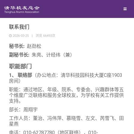
校友总会
兴趣群体
捐赠方法
我要订阅
清华故事
终身学习
西南联大校友会
义工计划
新媒体平台
青春风采
信息化服务
总会简介
联系我们
2026-03-25
|
浏览
66493
次
校友文苑
三创大赛
会长致辞
秘书长:
赵劲松
副秘书长:
朱亮、计经纬（兼）
校友讲坛
实用信息
总会章程
职能部门
1
、 联络部
（办公地点：清华科技园科技大厦C座1903
房间）
校友视界
理事会名单
职能：通过地区、年级、院系、专委会、兴趣群体等五
个维度广泛联络和服务全球校友，为学校有关工作提供
制度法规
支持。
部长：周翔宇
联系我们
工作人员：董治、冯伟萍、慕晓雪、左文、芮雪飞、田
星燕
电话：010-62787780（地区联络），010-