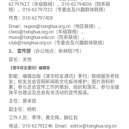
关闭
62797627（年级联络），010-62794036（院系联
络），010-62797322（专委会及兴趣群体联络）
传真：010-62797428
Email
：region@tsinghua.org.cn（地区联络），
class@tsinghua.org.cn（年级联络），
muxx@tsinghua.edu.cn（院系联络），
club@tsinghua.org.cn（专委会及兴趣群体联络）
2
、 宣传部
（办公地点：新林院7号）
部长：关悦
《清华校友通讯》编辑部
职能：编辑出版《清华校友通讯》季刊；联络服务老校
友；校友总会官网新闻和文化板块维护；图片资料积
累；参与总会宣传工作的策划、组织和落实，参与全媒
体平台建设及总会有关活动的宣传报道。
主任：曾卓崑
副主任：杨帆
工作人员：李萍、黄文辉、解红岩
电话：010-62792246 Email：editor@tsinghua.org.cn