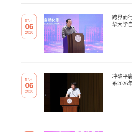
跨界而
07月
华大学自
06
2026
冲破平庸
07月
系202
06
2026