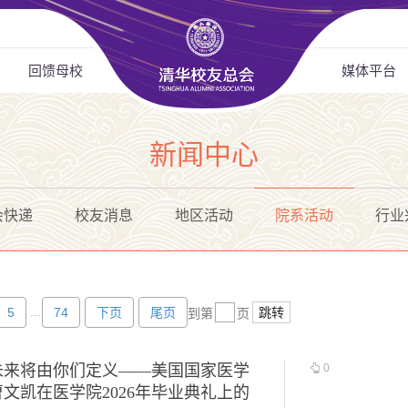
回馈母校
媒体平台
新闻中心
会快递
校友消息
地区活动
院系活动
行业
...
5
74
下页
尾页
跳转
到第
页
未来将由你们定义——美国国家医学
0
文凯在医学院2026年毕业典礼上的