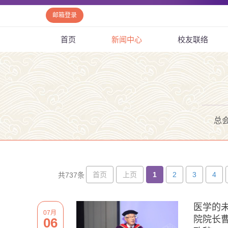
邮箱登录
首页
新闻中心
校友联络
总
首页
上页
1
2
3
4
共737条
医学的
07月
院院长曹
06