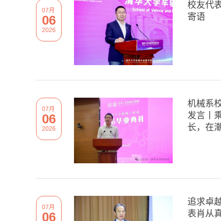
校友代表
07月
寄语
06
2026
机械系校
07月
发言丨
06
长，在
2026
追求卓
07月
表肖从真
06