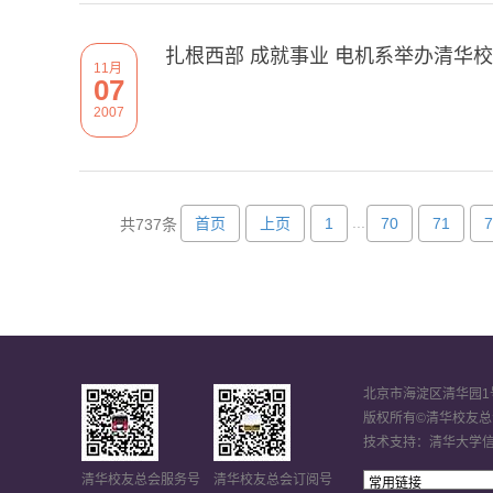
扎根西部 成就事业 电机系举办清华
11月
07
2007
...
首页
上页
1
70
71
7
共737条
北京市海淀区清华园1号 
版权所有©清华校友总
技术支持：清华大学
清华校友总会服务号
清华校友总会订阅号