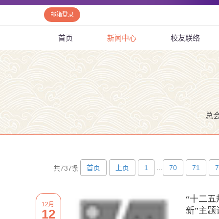
邮箱登录
首页
新闻中心
校友联络
总
...
首页
上页
1
70
71
7
共737条
“十二
12月
新”主题
12