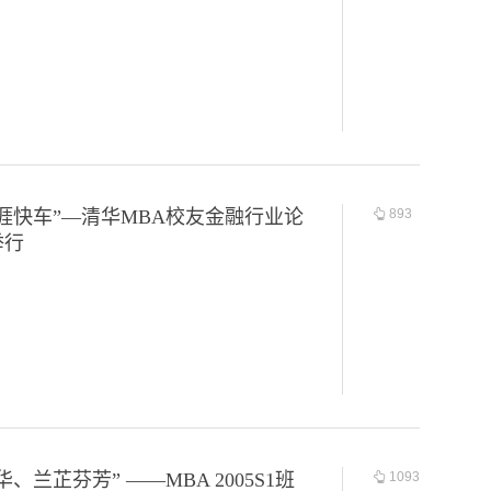
涯快车”—清华MBA校友金融行业论
893
举行
、兰芷芬芳” ——MBA 2005S1班
1093