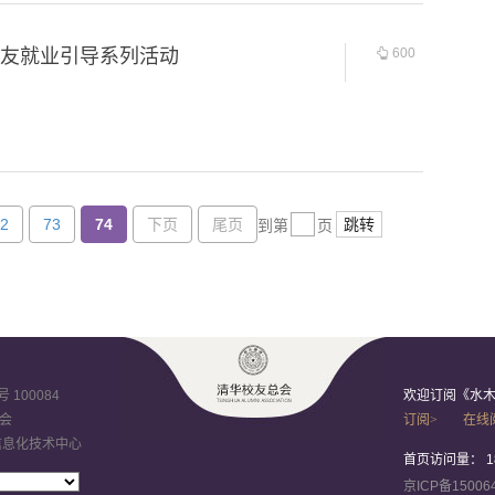
校友就业引导系列活动
600
2
73
74
下页
尾页
跳转
到第
页
100084
欢迎订阅《水
会
订阅>
在线
信息化技术中心
首页访问量：
1
京ICP备15006