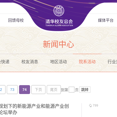
回馈母校
媒体平台
新闻中心
会快递
校友消息
地区活动
院系活动
行业
2
73
74
下页
尾页
跳转
到第
页
五规划下的新能源产业和能源产业创
799
论坛举办