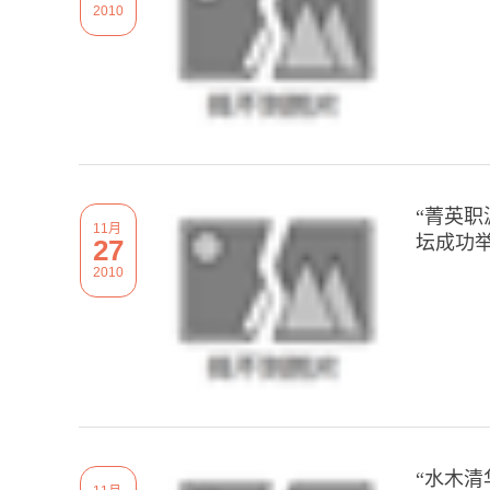
2010
“菁英职
11月
坛成功
27
2010
“水木清华