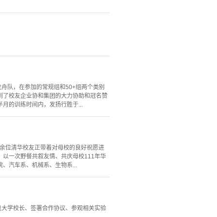
龙舟队，在参加的常规组和50+组两个类别
到了校友企业协和集团的大力协助和冠名赞
的训练时间内，发扬行胜于...
百余位清华校友正带着对母校的良好祝愿进
以一次野餐共叙友情、共庆母校111年华
汽车系、机械系、生物系...
见大学校长、签署合作协议、参观相关实验