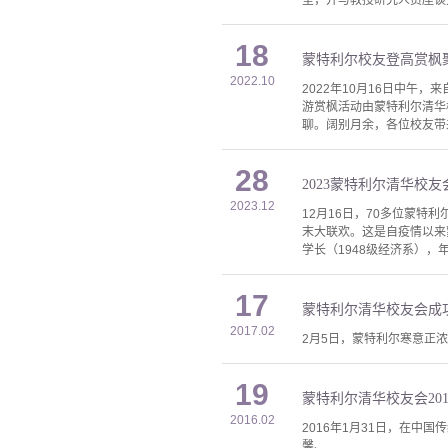
室，并与教授研究人员座谈
18
蒙特利尔校友登高赏枫
2022.10
2022年10月16日中午
游赏枫活动由蒙特利尔清华
聊。阔别月余，各位校友带
28
2023蒙特利尔清华校
2023.12
12月16日，70多位蒙特利
末大联欢。这是自疫情以来
学长（1948级经济系），
17
蒙特利尔清华校友会成功
2017.02
2月5日，蒙特利尔寒意正
19
蒙特利尔清华校友会20
2016.02
2016年1月31日，在
馨、....