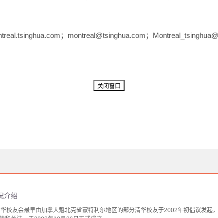
ontreal.tsinghua.com；montreal@tsinghua.com；Montreal_tsinghu
况介绍
清华校友会最早由加拿大魁北克省蒙特利尔地区的部分清华校友于2002年初倡议发起