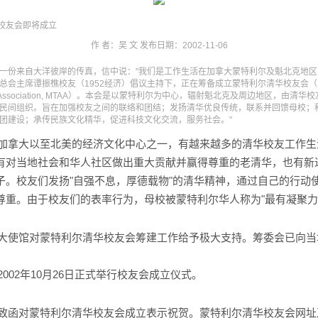
校友会即将成立
作 者：吴 文 发布日期：2002-11-06
一份来自大洋彼岸的传真，信中说："我们是工作生活在加拿大蒙特利尔及魁北克地区
会主席谭振樵校友（1952经济）倡议主持下，正在筹备成立蒙特利尔清华校友会（Mon
lumni Association, MTAA）。本会是以蒙特利尔为中心，辐射魁北克及周边地区，由
民间组织。旨在加强校友之间的联络和团结；发扬清华优良传统，联系并回馈母校；
团建设；承传民族文化精华，促进科技文化交流，服务社会。"
是加拿大以至北美的经济文化中心之一，有越来越多的清华校友工作生
有对当地社会和华人社区做出重大贡献并赢得尊重的老清华，也有新
子。校友们发扬"自强不息，厚德载物"的清华精神，通过自己的行动
尊重。由于校友们的表率行为，母校被蒙特利尔华人称为"最有凝聚力
拿大使馆对蒙特利尔清华校友会筹建工作给予极大支持。筹委会已向当
。
2002年10月26日正式举行校友会成立仪式。
已致函对蒙特利尔清华校友会成立表示祝贺。蒙特利尔清华校友会网址