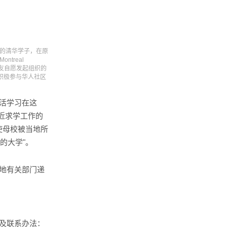
的清华学子，在原
treal
清华校友自愿发起组织的
积极参与华人社区
活学习在这
近求学工作的
使母校被当地所
的大学"。
地有关部门递
及联系办法：