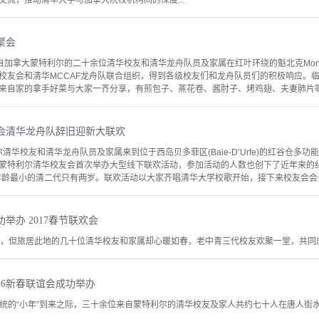
交流，推动清华大学与加拿大院校机构间的深度...
聚会
，来自加拿大蒙特利尔的二十余位清华校友和清华龙舟队员及家属在红叶环绕的魁北克Mont
校友会和清华MCCAF龙舟队联合组织，得到各级校友们和龙舟队员们的积极响应。
来自家的拿手好菜与大家一齐分享，有煎包子、蒸花卷、酱肘子、烤鸡翅、夫妻肺片等色
友会清华龙舟队辞旧迎新大联欢
尔清华校友和清华龙舟队员及家属来到位于西岛贝多菲区(Baie-D’Urfe)的红谷仓多
蒙特利尔清华校友会首次举办大型线下联欢活动，参加活动的人数也创下了近年来的纪
年龄最小的清二代只有两岁。联欢活动以大家齐唱清华大学校歌开始，接下来校友会会长杨
举办 2017春节联欢会
浓，但旅居此地的几十位清华校友和家属却心暖如春，老中青三代校友欢聚一堂，共同
16新春联谊会成功举办
中国传统的“小年”到来之际，三十余位来自蒙特利尔的清华校友及家人共约七十人在唐人