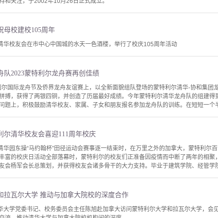
和关注，于2002年10月26日正式成立。
母校建校105周年
尔清华校友会在市中心中国城的水天一色酒楼，举行了校庆105周年活动
队2023蒙特利尔龙舟赛再创佳绩
蒙特利尔国际龙舟节及侨界龙舟友谊赛上，以全新面貌组队登场的蒙特利尔清华-协和集团
拼搏，获得了两银四铜，并创造了历届最好成绩。今年蒙特利尔清华龙舟队的组建得
问题上，积极鼓励清华校友、家属、子女和朋友报名参加龙舟队的训练。在短短一个半月
尔清华校友会喜迎111周年校庆
当清华园东操“马约翰杯”田径运动会赛事逐一结束时，在万里之外的加拿大，蒙特利尔
丰富的校庆日活动全部落幕时，蒙特利尔的校友们正准备因疫情而中断了两年的相聚，
友会杨军会长总策划，并获得校友会诸多骨干的大力支持。毕业于建筑学院、经管学院、
和拉瓦尔大学 推动与加拿大院校的深度合作
清华大学党委书记、校务委员会主任陈旭赴加拿大访问蒙特利尔大学和拉瓦尔大学，会