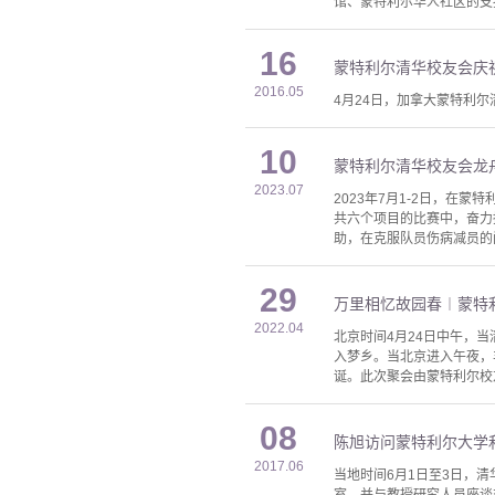
馆、蒙特利尔华人社区的支持
16
蒙特利尔清华校友会庆祝
2016.05
4月24日，加拿大蒙特利
10
蒙特利尔清华校友会龙舟
2023.07
2023年7月1-2日，在
共六个项目的比赛中，奋力
助，在克服队员伤病减员的
29
万里相忆故园春︱蒙特利
2022.04
北京时间4月24日中午，
入梦乡。当北京进入午夜，
诞。此次聚会由蒙特利尔校
08
陈旭访问蒙特利尔大学
2017.06
当地时间6月1日至3日，