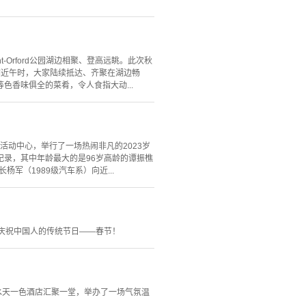
-Orford公园湖边相聚、登高远眺。此次秋
临近午时，大家陆续抵达、齐聚在湖边畅
香味俱全的菜肴，令人食指大动...
功能活动中心，举行了一场热闹非凡的2023岁
录，其中年龄最大的是96岁高龄的谭振樵
军（1989级汽车系）向近...
庆祝中国人的传统节日——春节！
街水天一色酒店汇聚一堂，举办了一场气氛温