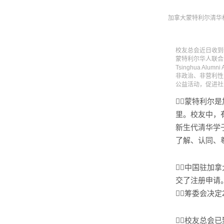
加拿大蒙特利尔清华
校友总会近日收到
蒙特利尔华人联合总
Tsinghua A
非政治、非营利性
公益活动，促进社
蒙特利尔
里。校友中，
新生代清华学
了解、认同、
中国驻加
交了注册申请
筹委会决定
校友总会