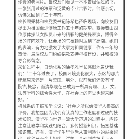
珍贵的老照片。当校友们看见一本本曾经读过的书，
一张张用过的粮票和泛黄的毕业合影时，倍感亲切，
仿佛又回到了二十年前。
校长顾秉林和校党委书记陈希也莅临现场，向校友们
提出为祖国至少健康工作五十年的期望。紧接着由四
位原体操队女队员带来的精彩的健美操表演，博得全
场的阵阵欢呼，让会场的气氛顿时达到了高潮。她们
的表演，有力地激发了大家为祖国健康工作五十年的
热情。最后校友们纷纷捐款支持母校建设，并和校领
导合影留念。
采访过程中，自动化系的徐孝雅学长感慨地告诉我
们：“二十年过去了，校园环境变化很大，东区的那片
建筑原来还是一片菜田。另外，以前我们还没有‘学
院’的概念，而清华现在已成为一所具有理、工、文、
法等学科的综合性大学，在社会上的声誉也越来越
好。”
机械系的于振东学长说：“社会之所以给清华人很高的
评价，我想是因为我们有认真的工作态度和过硬的技
术知识。清华在向世界一流大学迈进的过程中，应该
注意让教学和实践相结合，多传授新知识，拓宽基础
知识面。还有，清华学生毕业后从事制造业的越来越
少，这种局面令人担忧。试想，基础制造技术上不