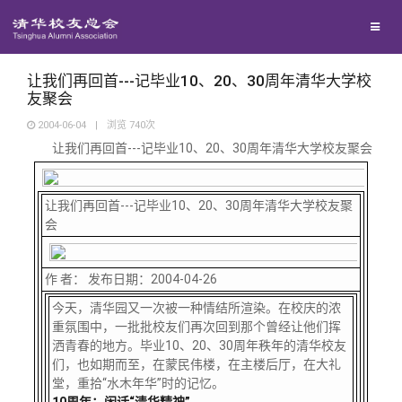
校友联络
回馈母校
地区联络
让我们再回首---记毕业10、20、30周年清华大学校
友聚会
2004-06-04
|
浏览
740
次
媒体平台
年级联络
捐赠项目
让我们再回首---记毕业10、20、30周年清华大学校友聚会
百年清华
院系校友工作
捐赠新闻
《清华校友通讯》
让我们再回首---记毕业10、20、30周年清华大学校友聚
会
校友服务
专业委员会
捐赠纪事
《水木清华》
清华人物
作 者： 发布日期：2004-04-26
校友总会
兴趣群体
捐赠方法
我要订阅
清华故事
终身学习
今天，清华园又一次被一种情结所渲染。在校庆的浓
重氛围中，一批批校友们再次回到那个曾经让他们挥
洒青春的地方。毕业10、20、30周年秩年的清华校友
关闭
西南联大校友会
义工计划
新媒体平台
青春风采
信息化服务
总会简介
们，也如期而至，在蒙民伟楼，在主楼后厅，在大礼
堂，重拾“水木年华”时的记忆。