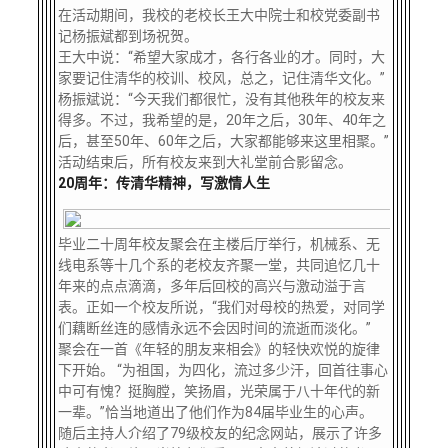
在活动期间，我校的老校长王大中院士和校党委副书
记杨振斌都到场祝贺。
王大中说：“希望大家成才，各行各业的才。同时，大
家要记住清华的校训、校风，总之，记住清华文化。”
杨振斌说：“今天我们都很忙，没有其他秩年的校友来
得多。不过，我希望的是，20年之后，30年、40年之
后，甚至50年、60年之后，大家都能够来这里相聚。”
活动结束后，所有校友来到大礼堂前合影留念。
20周年：传清华精神，写激情人生
毕业二十周年校友聚会在主楼后厅举行，机械系、无
线电系等十几个系的老校友齐聚一堂，共同追忆几十
年来的点点滴滴，多年后回校的高兴与激动溢于言
表。正如一个校友所说，“我们对母校的热爱，对同学
们藕断丝连的感情永远不会因时间的流逝而淡化。”
聚会在一首《年轻的朋友来相会》的轻快欢悦的旋律
下开始。 “为祖国，为四化，流过多少汗，回首往事心
中可有愧？挺胸膛，笑扬眉，光荣属于八十年代的新
一辈。”恰当地道出了他们作为84届毕业生的心声。
随后主持人介绍了79级校友的纪念网站，展示了许多