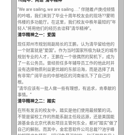
10周年：闲话“清华精神”
校友文苑
三创大赛
会长致辞
"We are sailing, we are sailing……" 伴随着卢庚戌倾情
的吟唱，我们来到了毕业十周年校友会的现场??蒙明
校友讲坛
实用信息
总会章程
伟楼的多功能厅。在这里，我们校友中秩年最短的“年
轻人”将用他们的经历去诠释“清华精神”。
清华精神之一：爱国
校友视界
理事会名单
现任郑州市规划局副局长的王鹏，认为清华留给他的
一个财富就是“爱国”。作为当时国家所极为缺乏的城市
规划专业的人才，王鹏在一个很偶然的契机下，成为
制度法规
了一名公务员。曾经担任多年辅导员工作的他此时并
没有选择物质利益更优越的东部沿海，而是选择了具
联系我们
有非常广阔平台的中部地区的河南省扎下了自己的
根。
“清华应该有一批人做一些有理想，有追求，肯奉献的
事情。”
清华精神之二：踏实
在所有发言的校友中，踏实是他们使用最频繁的词。
不管是留校工作的热能系副主任段远源，还是美国能
源基金会北京代表处项目主管何东全，都对“踏实”做了
自己的解剖。而其中，金宏恩软件公司总裁??池宇峰