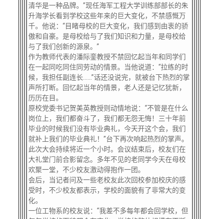
清华是一种品牌。”现任海军工程大学训练部部长的朱
升海学长看到学校这些年来的巨大变化，不禁感慨万
千。他说：“目睹母校的巨大变化，我们感到由衷的骄
傲和自豪。是母校给与了我们知识和力量，是母校给
与了我们创新的源泉。”
作为教师代表的潘际銮教授不禁回忆起当年和同学们
在一起同吃同住同劳动的情景。当他说道：“拉练的时
候，我担任副连长……”话还没说完，就被台下热烈的掌
声所打断。回忆起当年的情景，老人还是记忆犹新，
历历在目。
原校党委书记贺美英教授则动情地说：“不管是在什么
岗位上，我们都奋斗了，我们都无怨无悔！三十年前
毕业的时候我们没有毕业典礼，今天开这个会，我们
就补上我们的毕业典礼！”台下再次响起热烈的掌声。
此次大会持续将近一个小时。会议结束后，校友们在
大礼堂门前合影留念。多年不见的老同学今天在母校
欢聚一堂，不少校友激动得抱作一团。
会后，当记者问及一些老校友此次回校参加校庆的感
受时，不少校友都表示，学校的面貌有了非常大的变
化。
一位工物系的校友说：“我差不多每年都会回学校，但