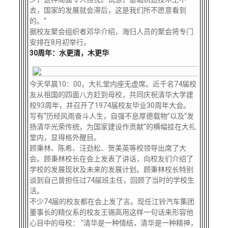
去，国家的发展就会滞后，这是我们所不愿意看到
的。”
据校友聚会组织者邓华介绍，海归人员的聚会将专门
安排在8月初举行。
30周年：水更清，木更华
今天早晨10：00，大礼堂内座无虚席。近千名74届校
友从祖国的四面八方赶到母校，共同庆祝清华大学建
校93周年，并召开了1974届校友毕业30周年大会。
写有“历经风雨奋斗人生，自强不息厚德载物”以及“发
扬清华光荣传统，为国家建设作贡献”的横幅挂在大礼
堂内，显得格外醒目。
顾秉林、陈希、汪劲松、贺美英等校领导出席了大
会。顾秉林校长在会上发表了讲话，向校友们介绍了
学校的发展现状及未来的发展计划。顾秉林校长特别
谈到自己曾担任过74届班主任，回顾了当时的学校生
活。
不少74届的校友都在会上发了言。现任江铃汽车集团
董事长的精仪系的校友王锡高用这样一句话来形容他
心目中的母校： “清华是一种情结，清华是一种精神，