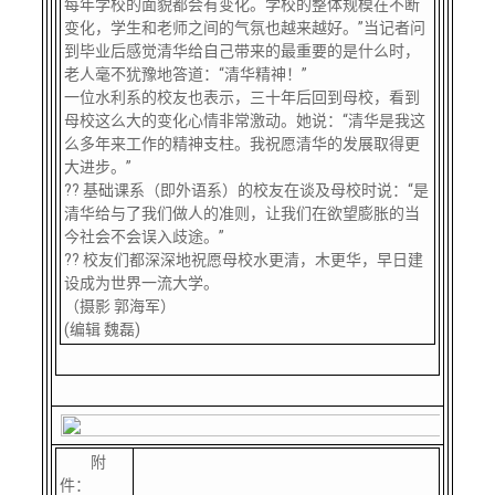
每年学校的面貌都会有变化。学校的整体规模在不断
变化，学生和老师之间的气氛也越来越好。”当记者问
到毕业后感觉清华给自己带来的最重要的是什么时，
老人毫不犹豫地答道：“清华精神！”
一位水利系的校友也表示，三十年后回到母校，看到
母校这么大的变化心情非常激动。她说：“清华是我这
么多年来工作的精神支柱。我祝愿清华的发展取得更
大进步。”
?? 基础课系（即外语系）的校友在谈及母校时说：“是
清华给与了我们做人的准则，让我们在欲望膨胀的当
今社会不会误入歧途。”
?? 校友们都深深地祝愿母校水更清，木更华，早日建
设成为世界一流大学。
（摄影 郭海军）
(编辑 魏磊)
附
件：