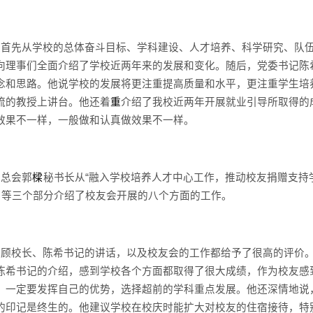
长首先从学校的总体奋斗目标、学科建设、人才培养、科学研究、队
向理事们全面介绍了学校近两年来的发展和变化。随后，党委书记陈
念和思路。他说学校的发展将更注重提高质量和水平，更注重学生培
流的教授上讲台。他还着
重
介绍了我校近两年开展就业引导所取得的
效果不一样，一般做和认真做效果不一样。
友总会郭
樑
秘书长从“融入学校培养人才中心工作，推动校友捐赠支持
” 等三个部分介绍了校友会开展的八个方面的工作。
对顾校长、陈希书记的讲话，以及校友会的工作都给予了很高的评价
陈希书记的介绍，感到学校各个方面都取得了很大成绩，作为校友感
，一定要发挥自己的优势，选择超前的学科重点发展。他还深情地说
的印记是终生的。他建议学校在校庆时能扩大对校友的住宿接待，特