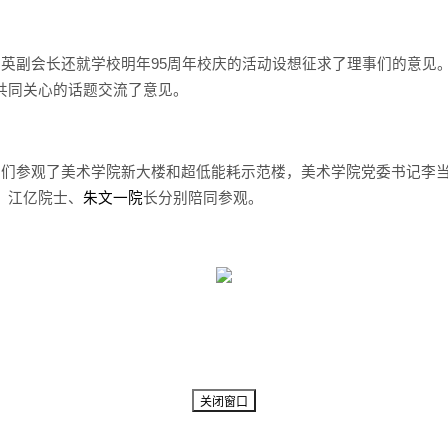
美英副会长还就学校明年
95
周年校庆的活动设想征求了理事们的意见
共同关心的话题交流了意见。
事们参观了美术学院新大楼和超低能耗示范楼，美术学院党委书记李
、江亿院士、
朱文一院
长分别陪同参观。