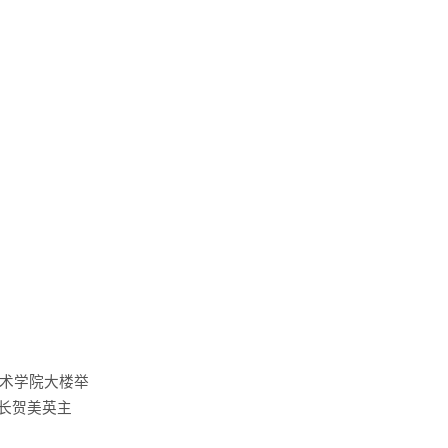
术学院大楼举
长贺美英主