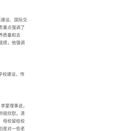
伍建设、国际交
希重点强调了
养质量和去
成绩，他强调
学校建设，传
。李蒙理事说，
到很欣慰。清
，母校留给校
别是对一些老