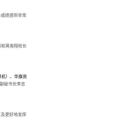
异成绩感到非常
绩和蒋南翔校长
算机）、华旗资
副秘书长李志
以及更好地发挥
。