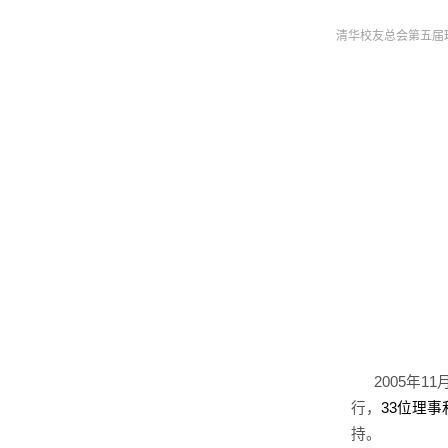
清华校友总会第五届
2005
年
11
行，
33
位理事
持。