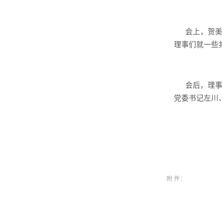
会上，贺
理事们就一些
会后，理
党委书记左川
附 件：