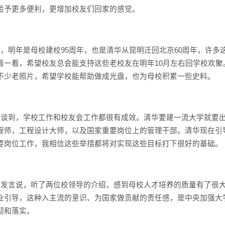
给予更多便利，更增加校友们回家的感觉。
说，明年是母校建校
95
周年，也是清华从昆明迁回北京
60
周年，许多
看一看，希望校友总会能支持这些老校友在明年
10
月左右回学校欢聚
不少老照片，希望学校能帮助做成光盘，也为母校积累一些史料。
事谈到，学校工作和校友会工作都很有成效。清华要建一流大学就要
程师，工程设计大师，以及国家重要岗位上的管理干部。清华现在引
要岗位工作，我相信这些举措都将对实现这些目标打下很好的基础。
事发言说，听了两位校领导的介绍，感到母校人才培养的质量有了很
业引导，这种入主流的意识、为国家做贡献的责任感，是中央加强大
彻和落实。