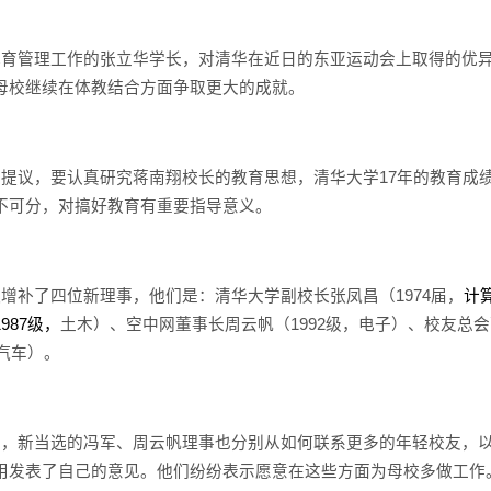
体育管理工作的张立华学长，对清华在近日的东亚运动会上取得的优
母校继续在体教结合方面争取更大的成就。
事提议，要认真研究蒋南翔校长的教育思想，清华大学
17
年的教育成
不可分，对搞好教育有重要指导意义。
还增补了四位新理事，他们是：清华大学副校长张凤昌（
1974
届，
计
1987
级，
土木）、空中网董事长周云帆（
1992
级，电子）、校友总会
汽车）。
事，新当选的冯军、周云帆理事也分别从如何联系更多的年轻校友，
用发表了自己的意见。他们纷纷表示愿意在这些方面为母校多做工作