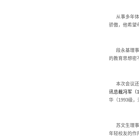
从事多年
骄傲，他希望
段永基理
的教育思想密
本次会议
讯总裁冯军（
华（
1993
级，
苏文生理
年轻校友的作