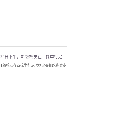
2016年4月24日上午，1981级毕业30周年纪念大会在新清华学堂举行，共有1297名校友返校团聚。24日下午，81级校友在西操举行足球联谊赛和跑步健走活动。图为无线电系81级毕业生、校党委书记陈旭和81级同学在西操合影。
午，81级校友在西操举行足球联谊赛和跑步健走