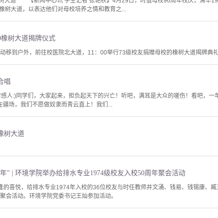
橡树大道 【新闻中心讯 学生记者 张艳秋】4月29日，时值母校96周年校庆，清华1
橡树大道，以表达他们对母校培养之情和教育之...
:00橡树大道揭牌仪式
活动移到户外，前往校医院北大道，11：00举行73级校友捐赠母校的橡树大道揭牌典
合唱
非常感人:)同学们，大家起来，担负起天下的兴亡！听吧，满耳是大众的嗟伤！看吧，一
在疆场，我们不愿做奴隶而青云直上！我们...
赠橡树大道
” | 环境学院举办给排水专业1974级校友入校50周年聚会活动
重逢的喜悦，给排水专业1974年入校的36位校友与时任教师井文涌、钱易、钱锡康、
年聚会活动。环境学院党委书记王灿参加活动。