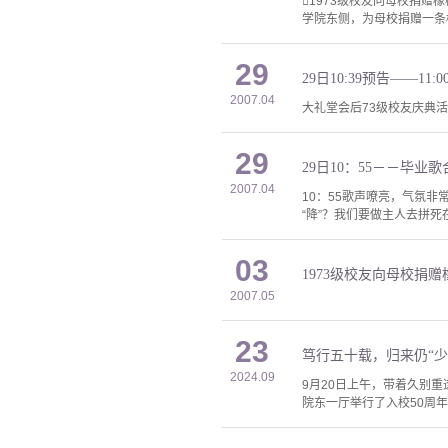
1973级校友向母校捐赠
学院东侧，为母校捐赠一条
29
29日10:39预告——11
2007.04
大礼堂会后73级校友庆典
29
29日10：55－－毕业歌
2007.04
10：55歌声嘹亮，气氛
“降”？我们要做主人去拼死
03
1973级校友向母校捐
2007.05
23
笃行五十载，归来仍“少年
2024.09
9月20日上午，带着久别
院东一厅举行了入校50周