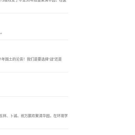
973级校友于毕业30年后重聚清华园，在医
礼。
年年国土的沦丧！我们是要选择“战”还是
臧玉祥、卜诚、祝万鹏欢聚清华园，在环境学