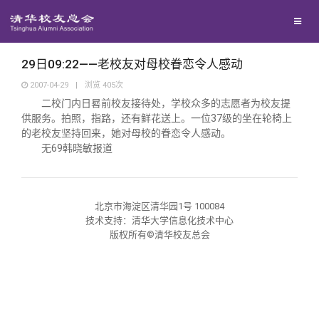
校友联络
回馈母校
地区联络
29日09:22——老校友对母校眷恋令人感动
2007-04-29
|
浏览
405
次
二校门内日晷前校友接待处，学校众多的志愿者为校友提
媒体平台
年级联络
捐赠项目
供服务。拍照，指路，还有鲜花送上。一位37级的坐在轮椅上
的老校友坚持回来，她对母校的眷恋令人感动。
无69韩晓敏报道
百年清华
院系校友工作
捐赠新闻
《清华校友通讯》
校友服务
专业委员会
捐赠纪事
《水木清华》
清华人物
北京市海淀区清华园1号 100084
技术支持：清华大学信息化技术中心
校友总会
版权所有©清华校友总会
兴趣群体
捐赠方法
我要订阅
清华故事
终身学习
关闭
西南联大校友会
义工计划
新媒体平台
青春风采
信息化服务
总会简介