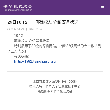
校友联络
回馈母校
地区联络
29日10:12－－郭谦校友 介绍筹备状况
2007-04-29
|
浏览
311
次
10:12
媒体平台
年级联络
捐赠项目
郭谦校友 介绍筹备状况
特别展示了82级的筹备网站，指出82级网站的点击数达到
了三万人次！
百年清华
院系校友工作
捐赠新闻
《清华校友通讯》
相关链接：
http://1982.tsinghua.org.cn
校友服务
专业委员会
捐赠纪事
《水木清华》
清华人物
校友总会
兴趣群体
捐赠方法
我要订阅
清华故事
终身学习
北京市海淀区清华园1号 100084
技术支持：清华大学信息化技术中心
版权所有©清华校友总会
关闭
西南联大校友会
义工计划
新媒体平台
青春风采
信息化服务
总会简介