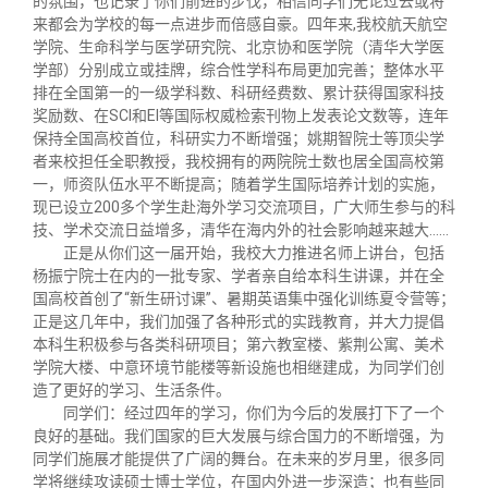
的氛围，也记录了你们前进的步伐，相信同学们无论过去或将
校友文苑
三创大赛
会长致辞
来都会为学校的每一点进步而倍感自豪。四年来,我校航天航空
学院、生命科学与医学研究院、北京协和医学院（清华大学医
学部）分别成立或挂牌，综合性学科布局更加完善；整体水平
校友讲坛
实用信息
总会章程
排在全国第一的一级学科数、科研经费数、累计获得国家科技
奖励数、在SCI和EI等国际权威检索刊物上发表论文数等，连年
保持全国高校首位，科研实力不断增强；姚期智院士等顶尖学
校友视界
理事会名单
者来校担任全职教授，我校拥有的两院院士数也居全国高校第
一，师资队伍水平不断提高；随着学生国际培养计划的实施，
制度法规
现已设立200多个学生赴海外学习交流项目，广大师生参与的科
技、学术交流日益增多，清华在海内外的社会影响越来越大……
正是从你们这一届开始，我校大力推进名师上讲台，包括
联系我们
杨振宁院士在内的一批专家、学者亲自给本科生讲课，并在全
国高校首创了“新生研讨课”、暑期英语集中强化训练夏令营等；
正是这几年中，我们加强了各种形式的实践教育，并大力提倡
本科生积极参与各类科研项目；第六教室楼、紫荆公寓、美术
学院大楼、中意环境节能楼等新设施也相继建成，为同学们创
造了更好的学习、生活条件。
同学们：经过四年的学习，你们为今后的发展打下了一个
良好的基础。我们国家的巨大发展与综合国力的不断增强，为
同学们施展才能提供了广阔的舞台。在未来的岁月里，很多同
学将继续攻读硕士博士学位，在国内外进一步深造；也有些同