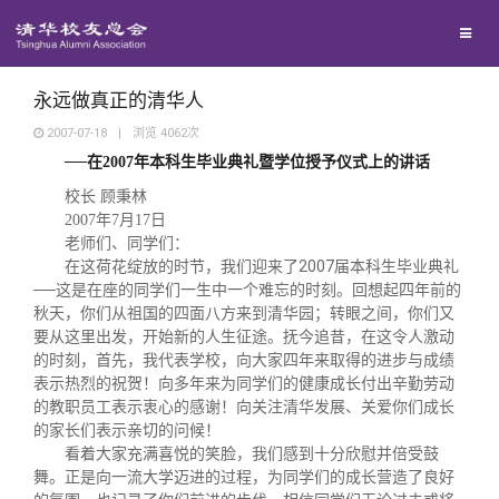
校友联络
回馈母校
地区联络
永远做真正的清华人
2007-07-18
|
浏览
4062
次
──在2007年本科生毕业典礼暨学位授予仪式上的讲话
媒体平台
年级联络
捐赠项目
校长 顾秉林
2007年7月17日
百年清华
院系校友工作
捐赠新闻
《清华校友通讯》
老师们、同学们：
在这荷花绽放的时节，我们迎来了2007届本科生毕业典礼
──这是在座的同学们一生中一个难忘的时刻。回想起四年前的
校友服务
专业委员会
捐赠纪事
《水木清华》
清华人物
秋天，你们从祖国的四面八方来到清华园；转眼之间，你们又
要从这里出发，开始新的人生征途。抚今追昔，在这令人激动
的时刻，首先，我代表学校，向大家四年来取得的进步与成绩
校友总会
兴趣群体
捐赠方法
我要订阅
清华故事
终身学习
表示热烈的祝贺！向多年来为同学们的健康成长付出辛勤劳动
的教职员工表示衷心的感谢！向关注清华发展、关爱你们成长
的家长们表示亲切的问候！
关闭
西南联大校友会
义工计划
新媒体平台
青春风采
信息化服务
总会简介
看着大家充满喜悦的笑脸，我们感到十分欣慰并倍受鼓
舞。正是向一流大学迈进的过程，为同学们的成长营造了良好