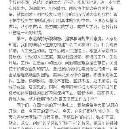
学校的不同，总结自身的优势与不足，扬长“补”短，进一步加强
实践能力、沟通能力、组织能力、团队协作观念等方面的锻
炼，就像刚才王明仁校友以他亲身的经历告诫大家的那样：善
于把学校里学到的知识应用到具体的实际中去，下决心从基层
做起，从小事做起，努力向实践学习，向群众学习，在各行各
业创造一流的业绩。
第三，永远保持乐观积极、追求和谐的生活态度。
大家都
知道，我们的国家正在努力构建社会主义和谐社会。社会需要
和谐，人生更是如此。在今后的人生道路上，希望大家始终保
持乐观、积极的人生态度，努力创造温馨、和谐的工作、生活
环境。工作、生活当中的压力、问题和困难总是会存在，关键
在于如何去面对和解决，要把握好原则性与灵活性的统一，学
会从容坦然地面对困难，实事求是地评价自我，积极乐观地工
作、生活。遇到逆境，要永不言败、坚忍不拔；处于顺境，要
戒骄戒躁、居安思危。同时，希望同学们把大学期间养成的积
极参加体育锻炼的良好习惯保持下去，强健体魄、砥砺意志、
锤炼人格，努力做到“争取为祖国健康工作五十年”！
同学们，在四年前的开学典礼上，我曾经希望大家“从现在
开始，做一名真正的清华人”。今天，在你们即将毕业之时，我
衷心希望大家践行“自强不息，厚德载物”的校训，弘扬“严谨、
勤奋、求实、创新”的学风和“行胜于言”的校风，把清华的精神