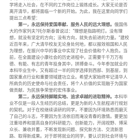
学将走入社会，在不同的工作岗位上锻炼成长。大家无论是否
离开清华，都将面临一个新的开始。为此，我在这里向同学们
提出三点希望：
第一，永远保持爱国奉献、服务人民的远大理想。
俄国伟
大的作家列夫?托尔斯泰曾说过：“理想是指路明灯。没有理
想，就没有坚定的方向；没有方向，就失去前进的力量。”建校
近百年来，广大清华校友无论身处何地，都以报效祖国和人民
为理想，在振兴中华的事业中实现了社会价值和个人抱负。当
前，在全面建设小康社会的历史进程中，正需要千千万万有
德、有能、有志的青年投身其中，拼搏奋斗。今年参加就业的
本科毕业生中，又有超过一半的同学选择到西部、到基层，到
国家重点行业和重要领域建功立业。希望大家始终牢记清华人
所肩负的历史使命与社会责任，将个人价值的实现融于为国家
做贡献、为民族争荣誉的宏伟事业。
第二，永远保持脚踏实地、追求卓越的进取精神。
本科毕
业不仅是一段人生经历的总结，更是为新的人生航程进行规划
的契机。对于在校继续读研的同学，不要因为环境熟悉而磨灭
了自己的斗志，不要因为生活依旧而淹没青春的激情。要更加
注重培养和提高自身的科研能力、创新能力，开阔视野、博采
众长、兼收并蓄，不断发现新问题、探究新方法、交流新思
路、取得新成果。对于即将就业的同学，要认识到社会环境与