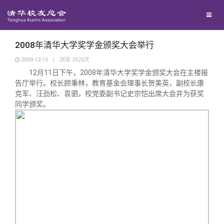
校友联络
回馈母校
地区联络
2008年清华大学奖学金颁奖大会举行
2008-12-15
|
浏览
3525
次
12月11日下午，2008年清华大学奖学金颁奖大会在主楼报
媒体平台
年级联络
捐赠项目
告厅举行。校长顾秉林，教育基金会理事长贺美英，副校长康
克军、汪劲松、袁驷，校党委副书记史宗恺出席大会并为获奖
同学颁奖。
百年清华
院系校友工作
捐赠新闻
《清华校友通讯》
校友服务
专业委员会
捐赠纪事
《水木清华》
清华人物
校友总会
兴趣群体
捐赠方法
我要订阅
清华故事
终身学习
关闭
西南联大校友会
义工计划
新媒体平台
青春风采
信息化服务
总会简介