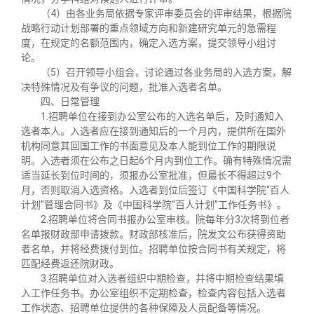
（4）由各业务局依据专家评审委员会的评审结果，根据院
战略行动计划部署的重点领域方向和新建研究单元的急需程
度，在规定的名额范围内，确定入选方案，提交领导小组讨
论。
（5）召开领导小组会，讨论通过各业务局的入选方案，解
决特殊情况及有争议的问题，批准入选者名单。
四、日常管理
1.招聘单位在接到办公室公布的入选名单后，及时通知入
选者本人。入选者应在接到通知后的一个月内，提供所在国外
机构同意其回国工作的书面意见及本人能到位工作的期限说
明。入选者须在公布之日起6个月内到位工作。确有特殊情况需
适当延长到位时间的，须报办公室批准，但最长不得超过9个
月，否则取消入选资格。入选者到位后签订《中国科学院“百人
计划”管理合同书》及《中国科学院“百人计划”工作任务书》。
2.招聘单位将合同书报办公室审核。院每年分3次将到位者
名单报财政部申请拨款。财政部核准后，院发文公布获得资助
者名单，并将经费拨付到位。招聘单位按合同书有关规定，将
匹配经费返还院财政。
3.招聘单位对入选者组织中期检查，并将中期检查结果填
入工作任务书。办公室组织不定期检查，检查内容包括入选者
工作状态、招聘单位提供的各种保障及人员配备等情况。