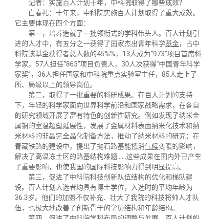
记者：实施百人计划十年，中科院取得了哪些成效？
白春礼：十年来，中科院实施百人计划取得了重大成效。
它主要体现在四个方面：
第一，培养造就了一批领衔式的学科带头人。百人计划引
进的人才中，有五分之一获得了国家杰出青年科学
基金
，占中
科院该
基金
获得者总人数的45%%，13人成为“973”项目首席科
学家，57人担任“863”项目负责人，30人次获得“中国青年科学
家奖”，36人担任国家和中科院重点实验室主任，85人走上了
所、局级以上的领导岗位。
第二，取得了一批重要的科研成果。在百人计划的支持
下，年轻的科学家面向世界科学前沿和国家战略需求，在各自
的研究领域开展了富有特色的创新性研究。例如发现了纳米金
属铜的室温超塑延展性，发展了金属材料表面纳米化技术和纳
米材料的非晶完全晶化制备方法，推动了纳米材料的研究；在
青藏铁路的建设中，提出了抛石路基能抵消
气候
变暖的影响，
解决了高温冻土区的路基结构难题……这些成果在国内外已产生
了重要影响，也使我国的国际科技影响力得到明显提高。
第三，促进了中科院科技创新队伍结构的优化和梯队建
设。百人计划入选者均具有博士学位，入选时的平均年龄为
36.3岁。他们的加盟不仅补充、壮大了我院的科技将帅人才队
伍，也极大地改善了创新骨干的学历结构和年龄结构。
第四，促进了中科院学科布局的调整与发展。百人计划的