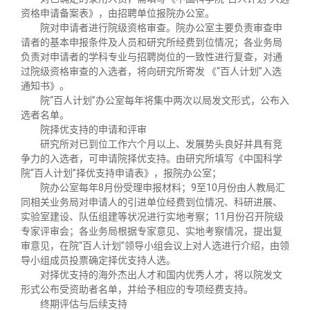
资格申请备案表》，由招聘单位报院办公室。
院对申请者进行院级资格审查。院办公室主要负责审查申
请者的基本申报条件及人员和研究所经费到位情况；各业务局
负责对申请者的学科专业与招聘岗位的一致性进行复查，对通
过院级资格审查的入选者，将向研究所寄发 《“百人计划”入选
通知书》。
院“百人计划”办公室每年将集中两次以局发文形式，公布入
选者名单。
院择优支持的申请和评审
研究所对已到位工作六个月以上、发展势头良好并具有竞
争力的入选者，可申请院择优支持。由研究所填写《中国科学
院“百人计划”择优支持申请表》，报院办公室；
院办公室每年8月份受理申报材料；9至10月份由人教局汇
同相关业务局对申请人的引进单位经费到位情况、科研进展、
实验室建设、队伍组建等状况进行实地考察；11月份召开院级
专家评审会；各业务局根据专家意见、实地考察情况，提出复
审意见，在院“百人计划”领导小组会议上对人选进行介绍，由领
导小组成员投票确定择优支持人选。
对择优支持的海外杰出人才和国内优秀人才，将以院发文
形式公布受资助者名单，并给予相应的专项经费支持。
终期评估与后续支持