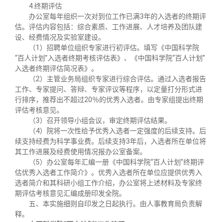
4.终期评估
办公室每年组织一次对到位工作已满3年的入选者的终期评
估。评估内容包括：综合素质、工作进展、人才培养及团队建
设、经费情况及实验室建设。
（1）招聘单位组织专家进行初评估。填写《中国科学院
“百人计划”入选者终期考核评估表》、《中国科学院“百人计划”
入选者终期评估简况表》。
（2）主管业务局组织专家进行综合评估。通过入选者报告
工作、专家提问、答辩、专家评议等程序，以定量打分形式进
行排序，推荐出不超过20％的优秀入选者。由专家组提出终期
评估考核意见。
（3）召开领导小组会议，审定终期评估结果。
（4）院将一次性给予优秀入选者一定强度的后续支持。后
续支持经费为科学事业费。后续支持3年后，入选者所在单位将
其工作进展及经费使用情况报办公室备案。
（5）办公室每年汇编一册《中国科学院“百人计划”终期评
估优秀入选者工作简介》。优秀入选者所在单位应提供优秀入
选者简介和其科研小组工作介绍，办公室将上述材料及专家终
期评估考核意见汇编成册印发全院。
五、本实施细则自印发之日起执行。由人事教育局负责解
释。