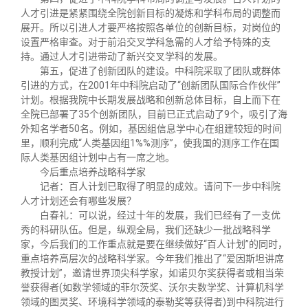
人才引进是紧紧围绕全院创新目标的凝炼和学科布局的调整而
展开。所以引进人才要严格按照各单位的创新目标，对岗位的
设置严格审查。对于前沿交叉学科急需的人才给予特殊的支
持。通过人才引进带动了新兴交叉学科的发展。
第五，促进了创新团队的建设。中科院采取了团队或群体
引进的方式，在2001年中科院启动了“创新团队国际合作伙伴”
计划。根据我院中长期发展战略和创新总体目标，自上而下在
全院已部署了35个创新团队，目前已正式启动了9个，吸引了海
外知名学者50名。例如，基因组信息学中心在组建较短的时间
里，顺利完成“人类基因组1%%测序”，使我国的测序工作在国
际人类基因组计划中占有一席之地。
今后重点培养战略科学家
记者：百人计划已取得了明显的成效。请问下一步中科院
人才计划还会有哪些发展？
白春礼：可以说，经过十年的发展，我们已经有了一支优
秀的科研队伍。但是，纵观全局，我们还缺少一批战略科学
家，今后我们的工作重点就是要在继续做好“百人计划”的同时，
重点培养高层次的战略科学家。今年我们推出了“爱因斯坦讲席
教授计划”，邀请世界顶尖科学家，如诺贝尔奖获得者或相当荣
誉获得者(如数学领域的菲尔茨奖、沃尔夫数学奖、计算机科学
领域的图灵奖、环境科学领域的泰勒奖等获得者)到中科院进行