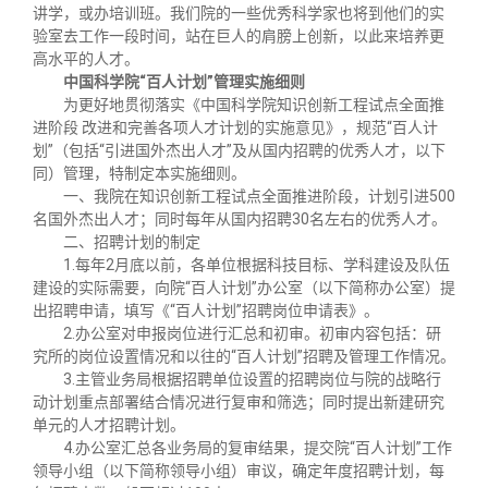
讲学，或办培训班。我们院的一些优秀科学家也将到他们的实
验室去工作一段时间，站在巨人的肩膀上创新，以此来培养更
高水平的人才。
中国科学院“百人计划”管理实施细则
为更好地贯彻落实《中国科学院知识创新工程试点全面推
进阶段 改进和完善各项人才计划的实施意见》，规范“百人计
划”（包括“引进国外杰出人才”及从国内招聘的优秀人才，以下
同）管理，特制定本实施细则。
一、我院在知识创新工程试点全面推进阶段，计划引进500
名国外杰出人才；同时每年从国内招聘30名左右的优秀人才。
二、招聘计划的制定
1.每年2月底以前，各单位根据科技目标、学科建设及队伍
建设的实际需要，向院“百人计划”办公室（以下简称办公室）提
出招聘申请，填写《“百人计划”招聘岗位申请表》。
2.办公室对申报岗位进行汇总和初审。初审内容包括：研
究所的岗位设置情况和以往的“百人计划”招聘及管理工作情况。
3.主管业务局根据招聘单位设置的招聘岗位与院的战略行
动计划重点部署结合情况进行复审和筛选；同时提出新建研究
单元的人才招聘计划。
4.办公室汇总各业务局的复审结果，提交院“百人计划”工作
领导小组（以下简称领导小组）审议，确定年度招聘计划，每