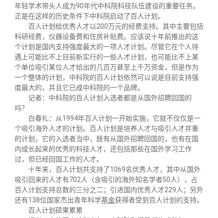
校友文苑
三创大赛
会长致辞
年轻学术带头人成为90年代中科院科技队伍建设的重要任务。
正是在这样的历史条件下中科院启动了百人计划。
百人计划给优秀人才以200万元的经费支持。其中主要包括
校友讲坛
实用信息
总会章程
科研经费，仪器设备费和住房补贴费。应该说十年前推出的这
个计划是国内支持强度最大的一项人才计划。尽管它在个人待
遇上可能比不上目前新实行的一些人才计划，也可能比不上某
校友视界
理事会名单
个单位吸引某位人才给出的几百万甚至上千万资金，但是作为
一个整体的计划，中科院的百人计划依然可以说是目前支持强
度最大的，并且它已成中科院的一个品牌。
制度法规
记者：中科院的百人计划入选者都是从国外招聘回国的
吗？
白春礼：从1994年百人计划一开始实施，它就不仅仅是一
联系我们
个吸引海外人才的计划。百人计划是培养人才与吸引人才并重
的计划，它的入选者当中，既有从国外招聘回国的，也有在国
内成长起来的优秀的科技人才，还包括那些在国外学习工作
过，但已经回国工作的人才。
十年来，百人计划共支持了1069名优秀人才，其中从国外
吸引回来的人才有702人（含吸引的海外知名学者50人），占
百人计划支持总数的三分之二；引进国内优秀人才229人；另外
还有138位国家杰出青年科学
基金
获得者受到百人计划的支持。
百人计划硕果累累