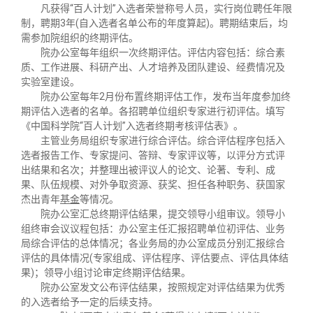
凡获得“百人计划”入选者荣誉称号人员，实行岗位聘任年限
制，聘期3年(自入选者名单公布的年度算起)。聘期结束后，均
需参加院组织的终期评估。
院办公室每年组织一次终期评估。评估内容包括：综合素
质、工作进展、科研产出、人才培养及团队建设、经费情况及
实验室建设。
院办公室每年2月份布置终期评估工作，发布当年度参加终
期评估入选者的名单。各招聘单位组织专家进行初评估。填写
《中国科学院“百人计划”入选者终期考核评估表》。
主管业务局组织专家进行综合评估。综合评估程序包括入
选者报告工作、专家提问、答辩、专家评议等，以评分方式评
出结果和名次；并整理出被评议人的论文、论著、专利、成
果、队伍规模、对外争取资源、获奖、担任各种职务、获国家
杰出青年
基金
等情况。
院办公室汇总终期评估结果，提交领导小组审议。领导小
组终审会议议程包括：办公室主任汇报招聘单位初评估、业务
局综合评估的总体情况；各业务局的办公室成员分别汇报综合
评估的具体情况(专家组成、评估程序、评估要点、评估具体结
果)；领导小组讨论审定终期评估结果。
院办公室发文公布评估结果，按照规定对评估结果为优秀
的入选者给予一定的后续支持。