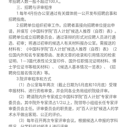
年招聘人数一般不超过100人。
三、招聘与评审程序
1.每年4月份办公室通过有关媒体统一公开发布招聘启事和
招聘指南。
2.招聘单位组织初审工作。应聘者直接向招聘单位提出申
请，并填写《中国科学院“百人计划”候选人推荐（自荐）表》。
招聘单位成立招聘委员会，通过答辩的形式对应聘人员进行遴
选、初审；将通过初审的候选人有关材料报办公室。需报送的
材料有：《中国科学院“百人计划”候选人推荐（自荐）表》（2
位国内外知名专家推荐函、发表文章的收录和引用情况的检索
证明、1－3篇代表性论文复印件、国外任职情况证明材料、博
士学位证书等相关材料）、《候选人基本情况一览表》、《招
聘岗位报名情况表》等。
3.院评审程序和方式
（1）办公室每年两次（截止日期为5月底和10月底）受理
申报材料、进行资格审查，并会同各业务局组织院级评审。
（2）聘请院内外专家成立中国科学院“百人计划”专家评审
委员会。其中院外专家须占1/2以上，院领导小组组长任专家评
审委员会主任。评审委员会的职责是，对“百人计划”候选人的学
术水平做出客观、公正的评价。
（3）每年召开两次专家评审会议。根据候选人申报的学科
情况，分学科组对候选人进行评审。