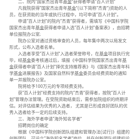
二、院内“国家杰出青年
基金
”获得者申请“百人计划”
凡我院获得“国家杰出青年
基金
”(以下简称“杰青”)资助的人
员，在获资助的当年或执行过程中，均可申请“百人计划”。
申请“百人计划”的院内“杰青”获得者，需填写《中国科学院
国家杰出青年
基金
获得者申请入选“百人计划”备案表》，由招聘
单位报院办公室;
院办公室对通过资格审查的人员，每年集中两次以局发文
形式，公布入选者名单。
入选者享受“百人计划”入选者荣誉称号，在
基金
项目执行完
毕，经
基金
委考核通过后，填报《中国科学院国家杰出青年
基
金
获得者申请“百人计划”择优支持推荐表》与《国家杰出青年科
学
基金
进展报告》及国家自然科学
基金
委员会经费资助的通知
单一并报院办公室。
院将给予100万元的专项经费支持。
获“百人计划”经费支持的院内“杰青”获得者，按院“百人计
划”管理办法管理。在受院资助结束后，需参加院组织的终期评
估。对评估结果为优秀的入选者， 尤其是已形成良好团队的优
秀入选者给予一定的后续支持。
三、海外学者申请“海外知名学者”
招聘岗位的确定
根据《中国科学院创新团队组建和管理办法(试行)》组建的
创新团队，可设立“海外知名学者”岗位，并在创新团队组建的论