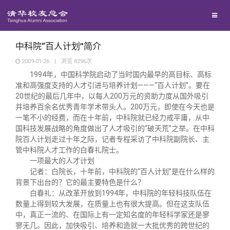
校友联络
回馈母校
地区联络
中科院“百人计划”简介
2009-01-26
|
浏览
8296
次
1994
年，中国科学院启动了当时国内最早的高目标、高标
媒体平台
年级联络
捐赠项目
准和高强度支持的人才引进与培养计划———“百人计划”。要在
20世纪的最后几年中，以每人200万元的资助力度从国外吸引
并培养百余名优秀青年学术带头人。200万元，即使在今天也是
百年清华
院系校友工作
捐赠新闻
《清华校友通讯》
一笔不小的经费，而在十年前，中科院就已经力戒平庸，从中
国科技发展战略的角度做出了人才吸引的“破天荒”之举。在中科
校友服务
专业委员会
捐赠纪事
《水木清华》
清华人物
院百人计划走过十年之际，记者专程采访了中科院副院长、主
管中科院人才工作的白春礼院士。
一项最大的人才计划
校友总会
兴趣群体
捐赠方法
我要订阅
清华故事
终身学习
记者：白院长，十年前，中科院的“百人计划”是在什么样的
背景下出台的？它的最主要特色是什么？
白春礼：从改革开放到1994年，中科院的年轻科技队伍在
关闭
西南联大校友会
义工计划
新媒体平台
青春风采
信息化服务
总会简介
数量上得到较大发展，在质量上也有很大提高。但在这支队伍
中，真正一流的、在国际上有一定知名度的年轻科学家还是寥
寥无几。因此，加快吸引、培养和造就一大批优秀的跨世纪的