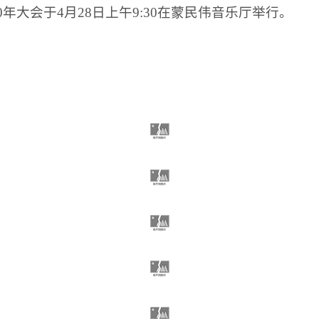
0
年大会于
4
月
28
日上午
9:30
在蒙民伟音乐厅举行。