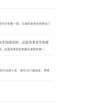
伟音乐厅欢聚一堂，与母校恩师共同参加了
1977级校友毕业30周年校庆日返校喜相逢（2012）。1978年2月，本校1977年招收的800多名77级新生陆续到校，这是改革招生制度后录取的第一批新同学。
校，这是改革招生制度后录取的第一....
厅东厅出席人员：清华1977级校友：李继