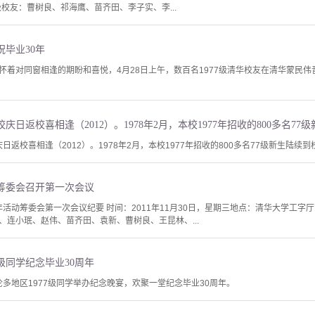
级校友：曹树良、祁海鹰、苗齐田、李子实、李...
祝毕业30年
怀着对同窗相逢的期盼和喜悦，4月28日上午，数百名1977级清华校友在清华蒙民
庆日返校喜相逢（2012）。1978年2月，本校1977年招收的800多名77级新生陆续到
活动筹委会召开第一次会议
周年活动筹委会第一次会议纪要 时间：2011年11月30日，星期三地点：清华大学工字
、连小珉、赵伟、苗齐田、袁新、曹树良、王昆林、...
7级同学纪念毕业30周年
多伦多地区1977级同学举办纪念晚宴，欢聚一堂纪念毕业30周年。