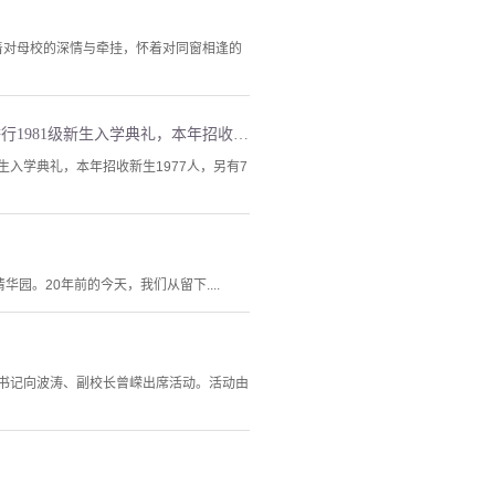
怀着对母校的深情与牵挂，怀着对同窗相逢的
1981级校友毕业20周年校庆日返校庆祝，合影留念（2006年）。1981年8月30日晚，在西大饭厅举行1981级新生入学典礼，本年招收新生1977人，另有7个国家的留学生、进修生12人。
新生入学典礼，本年招收新生1977人，另有7
园。20年前的今天，我们从留下....
副书记向波涛、副校长曾嵘出席活动。活动由