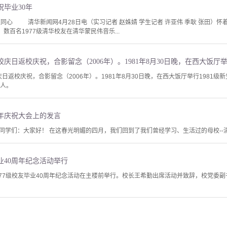
祝毕业30年
更同心 清华新闻网4月28日电（实习记者 赵姝婧 学生记者 许亚伟 季耿 张田）
数百名1977级清华校友在清华蒙民伟音乐...
庆日返校庆祝，合影留念（2006年）。1981年8月30日晚，在西大饭厅举行1981级
2人。
周年庆祝大会上的发言
学们：大家好！ 在这春光明媚的四月，我们回到了我们曾经学习、生活过的母校--清华
毕业40周年纪念活动举行
1977级校友毕业40周年纪念活动在主楼前举行。校长王希勤出席活动并致辞，校党委