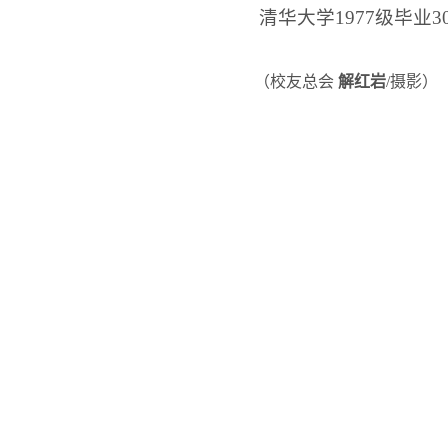
清华大学
1977
级毕业
3
（校友总会
解红岩
/
摄影）