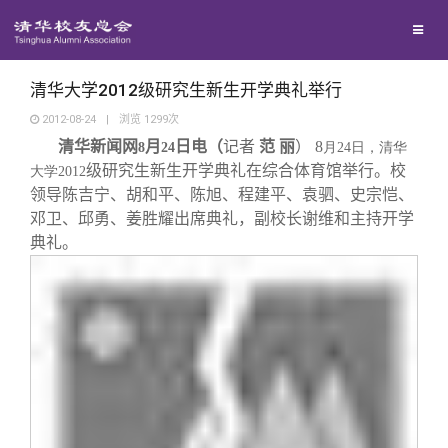
校友联络
回馈母校
地区联络
清华大学2012级研究生新生开学典礼举行
2012-08-24
|
浏览
1299
次
清华新闻网
月
日电（
记者
范 丽
）
8
媒体平台
8
24
年级联络
捐赠项目
月24
日
，清华
级研究生新生开学典礼在综合体育馆举行。校
大学2012
领导陈吉宁、胡和平、陈旭、程建平、袁驷、史宗恺、
百年清华
院系校友工作
捐赠新闻
《清华校友通讯》
邓卫、邱勇、姜胜耀出席典礼，副校长谢维和主持开学
典礼。
校友服务
专业委员会
捐赠纪事
《水木清华》
清华人物
校友总会
兴趣群体
捐赠方法
我要订阅
清华故事
终身学习
关闭
西南联大校友会
义工计划
新媒体平台
青春风采
信息化服务
总会简介