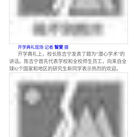
校友文苑
三创大赛
会长致辞
校友讲坛
实用信息
总会章程
校友视界
理事会名单
开学典礼现场
记者
智斐
摄
开学典礼上，校长陈吉宁发表了题为“潜心学术”的
制度法规
讲话。陈吉宁首先代表学校和全校师生员工，向来自全
球
个国家和地区的研究生新同学表示热烈的欢迎。
82
联系我们