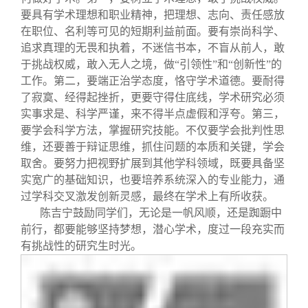
要具有学术理想和职业精神，把理想、志向、责任感放
在职位、名利等可见的短期利益前面。要有崇尚科学、
追求真理的无畏和执着，不迷信书本，不盲从前人，敢
于挑战权威，敢入无人之境，做“引领性”和“创新性”的
工作。第二，要端正治学态度，恪守学术道德。要耐得
了寂寞、经得起挫折，更要守得住底线，学术研究必须
实事求是、科学严谨，来不得半点虚假和浮夸。第三，
要学会科学方法，掌握研究技能。不仅要学会批判性思
维，还要善于辩证思维，抓住问题的本质和关键，学会
取舍。要努力把视野扩展到其他学科领域，既要具备坚
实宽广的基础知识，也要培养系统深入的专业能力，通
过学科交叉激发创新灵感，最终在学术上有所收获。
陈吉宁鼓励同学们，无论是一帆风顺，还是踟蹰中
前行，都要能够坚持梦想，潜心学术，度过一段充实而
有挑战性的研究生时光。