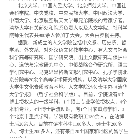
北京大学、中国人民大学、北京师范大学、中国社
会科学院、中央党校、中央民族大学、中国政法大学、
中南大学、北京航空航天大学等兄弟院校的专家学者，
清华大学有关部处和院系负责人以及人文学院、社科学
院师生代表共
余人参加了大会。大会由罗钢主持。
900
据悉，新成立的人文学院包括中文系、历史系、哲
学系、外文系、对外汉语文化教学中心，有人文与社会
科学高等研究所、国学研究院、出土文献研究与保护中
心、道德与宗教研究中心、中俄战略合作研究所、语言
学研究中心、马克思恩格斯文献研究中心、孔子学院北
京分院等
余个高等学术研究机构，以及清华大学国家
20
大学生文化素质教育基地。人文学院还负责主办《清华
大学学报》（哲学社会科学版）。目前，学院设有
个
6
博士授权点的一级学科，
个硕士专业学位授权点，
个
1
4
本科专业，
个博士后流动站，有
个国家重点学科，
4
1
3
个北京市重点学科。学院现有教职工
余人，在站博
180
士后
余人。目前在读本科生
多人、硕士生
多
20
1100
200
人、博士生
多人，还有来自
个国家和地区的留学生
200
20