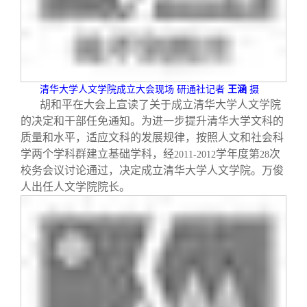
校友文苑
三创大赛
会长致辞
校友讲坛
实用信息
总会章程
校友视界
理事会名单
清华大学人文学院成立大会现场
研通社记者
王涵
摄
胡和平在大会上宣读了关于成立清华大学人文学院
的决定和干部任免通知。为进一步提升清华大学文科的
制度法规
质量和水平，适应文科的发展规律，按照人文和社会科
学两个学科群建立基础学科，经
学年度第
次
2011-2012
28
校务会议讨论通过，决定成立清华大学人文学院。万俊
联系我们
人出任人文学院院长。