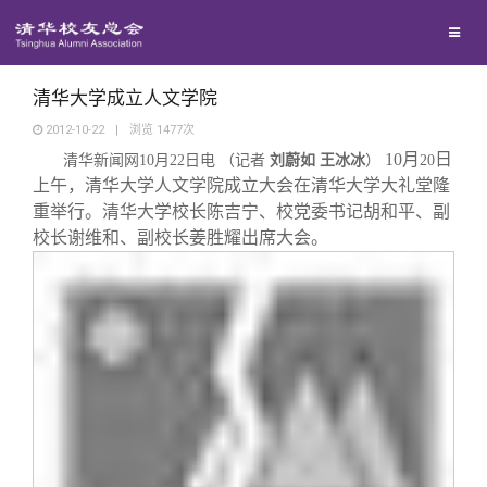
校友联络
回馈母校
地区联络
清华大学成立人文学院
2012-10-22
|
浏览
1477
次
10
月
日
媒体平台
清华新闻网
10
月
22
年级联络
捐赠项目
日电 （记者
刘蔚如 王冰冰
）
20
上午，清华大学人文学院成立大会在清华大学大礼堂隆
重举行。清华大学校长陈吉宁、校党委书记胡和平、副
百年清华
院系校友工作
捐赠新闻
《清华校友通讯》
校长谢维和、副校长姜胜耀出席大会。
校友服务
专业委员会
捐赠纪事
《水木清华》
清华人物
校友总会
兴趣群体
捐赠方法
我要订阅
清华故事
终身学习
关闭
西南联大校友会
义工计划
新媒体平台
青春风采
信息化服务
总会简介