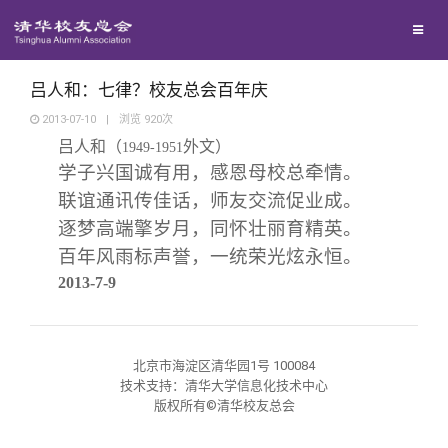
校友联络
回馈母校
地区联络
吕人和：七律？校友总会百年庆
2013-07-10
|
浏览
920
次
吕人和（
外文）
媒体平台
1949-1951
年级联络
捐赠项目
学子兴国诚有用，感恩母校总牵情。
联谊通讯传佳话，师友交流促业成。
百年清华
院系校友工作
捐赠新闻
《清华校友通讯》
逐梦高端擎岁月，同怀壮丽育精英。
百年风雨标声誉，一统荣光炫永恒。
校友服务
专业委员会
捐赠纪事
《水木清华》
清华人物
2013-7-9
校友总会
兴趣群体
捐赠方法
我要订阅
清华故事
终身学习
北京市海淀区清华园1号 100084
技术支持：清华大学信息化技术中心
关闭
西南联大校友会
义工计划
新媒体平台
青春风采
信息化服务
总会简介
版权所有©清华校友总会