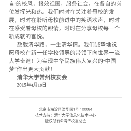
校友文苑
三创大赛
会长致辞
言
的校风，报效祖国，服务社会，在各自的岗
"
位发挥光和热。我们时时在关注着母校的发
展，时时
在聆听母校前进中的笑语欢声，时时
校友讲坛
实用信息
总会章程
在感受着母校的親情，时时在分享母校每一个
新成就的喜悦。
校友视界
理事会名单
数载清华路，一生清华情。我们诚挚地祝
愿母校在新一任学校领导的带领下向世界一流
制度法规
大学奋進！为实现中华民族伟大复兴的
中国
“
梦”作出更大贡献！
联系我们
清华大学常州校友会
2015
年
月
日
4
18
北京市海淀区清华园1号 100084
技术支持：清华大学信息化技术中心
版权所有©清华校友总会