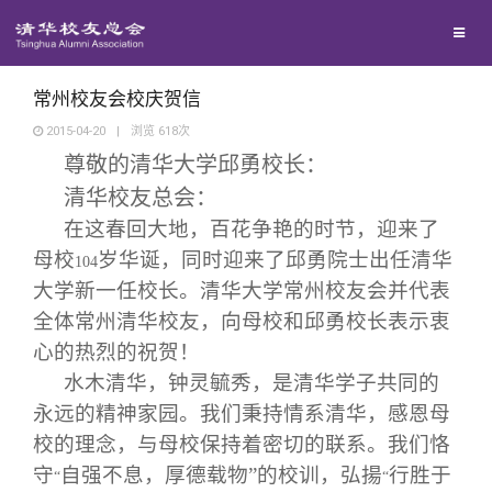
校友联络
回馈母校
地区联络
常州校友会校庆贺信
2015-04-20
|
浏览
618
次
尊敬的清华大学邱勇校长：
媒体平台
年级联络
捐赠项目
清华校友总会：
在这春回大地，百花争艳的时节，迎来了
百年清华
院系校友工作
捐赠新闻
《清华校友通讯》
母校
岁华诞，同时迎来了邱勇院士出任清华
104
大学新一任校长。清华大学常州校友会并代表
校友服务
专业委员会
捐赠纪事
《水木清华》
清华人物
全体常州清华校友，向母校和邱勇校长表示衷
心的热烈的祝贺！
校友总会
兴趣群体
捐赠方法
我要订阅
清华故事
终身学习
水木清华，钟灵毓秀，是清华学子共同的
永远的精神家园。我们秉持情系清华，感恩母
关闭
西南联大校友会
义工计划
新媒体平台
青春风采
信息化服务
总会简介
校的理念，与母校保持着密切的联系。我们恪
守
自强不息，厚德载物”的校训，弘揚
行胜于
“
“