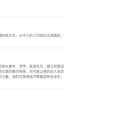
要的地方去，从平凡的工作岗位点滴做起，
过他从童年、求学、投身抗日、建立和建设
他文章的精华等等，尽可能让他的后人及世
的力量；他的文章用经济数据说明毛泽东、