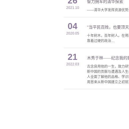
26
智力拥军的清华探索
2021.10
——清华大学发挥资源优势
04
“当平民百姓，也要顶
2020.05
十年树木，百年树人。在蒋
靠着过硬的政治....
21
木秀于林——纪念我的
2022.03
古念良用他的一生，致力研
新中国的贡献与遭遇及人生
人全面了解他的品格、学识
周恩来从新中国建立之初就