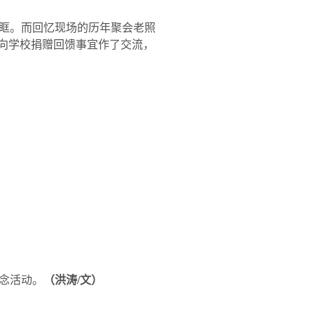
眶。而回忆现场的历年聚会老照
就向学校捐赠回馈事宜作了交流，
念活动。
（洪涛
/
文）