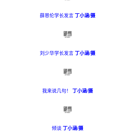
薛恩伦学长发言
丁小涵
/
摄
刘少华学长发言
丁小涵
/
摄
我来说几句！
丁小涵
/
摄
倾谈
丁小涵
/
摄