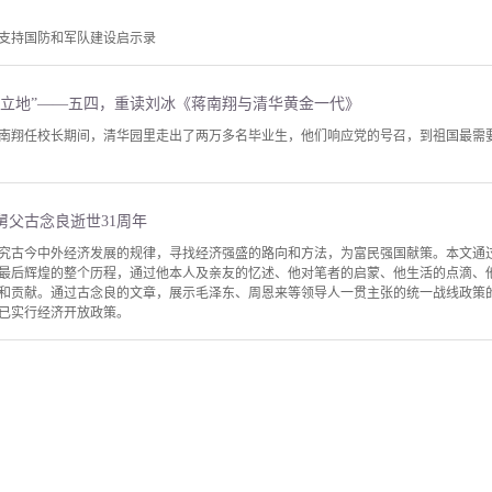
支持国防和军队建设启示录
天立地”——五四，重读刘冰《蒋南翔与清华黄金一代》
南翔任校长期间，清华园里走出了两万多名毕业生，他们响应党的号召，到祖国最需
舅父古念良逝世31周年
究古今中外经济发展的规律，寻找经济强盛的路向和方法，为富民强国献策。本文通
最后辉煌的整个历程，通过他本人及亲友的忆述、他对笔者的启蒙、他生活的点滴、
和贡献。通过古念良的文章，展示毛泽东、周恩来等领导人一贯主张的统一战线政策
已实行经济开放政策。