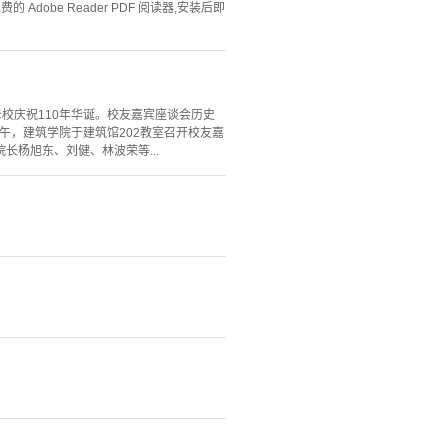
Adobe Reader PDF 阅读器,安装后即
母校庆祝110年华诞。校友嘉宾座谈会历史
下午，建筑学院于建筑馆202教室召开校友嘉
杨旭东、刘健、林波荣等...