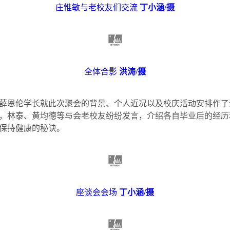
庄惟敏与老校友们交流
丁小涵
/
摄
全体合影
洪涛
/
摄
薛恩伦学长就此次聚会的背景、个人近况以及校庆活动安排作了
，林泰、黄均德等与会老校友纷纷发言，介绍各自毕业后的经历
保持健康的秘诀。
座谈会会场
丁小涵
/
摄