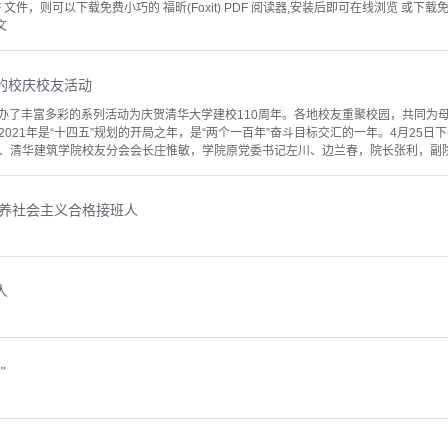
文件，则可以下载免费小巧的 福昕(Foxit) PDF 阅读器,安装后即可在线浏览 或下载免费的 
文
的校庆校友活动
院举办了丰富多彩的系列活动为庆贺清华大学建校110周年。各地校友重聚校园，共同为
021年是“十四五”规划的开局之年，是“两个一百年”奋斗目标交汇的一年。4月25日
、清华建筑学院校友分会会长庄惟敏，学院原党委书记左川、边兰春，院长张利，副院长
培养社会主义合格接班人
人
”