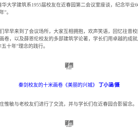
清华大学建筑系
1955
届校友在近春园第二会议室座谈，纪念毕业
6
年”。
们早早来到了会议场所，大家互相拥抱，欢声笑语，回忆往昔校
画卷，以及薛恩伦校友的多部建筑学论著，学长们用卓越的成就
作五十年”理念的践行。
秦剑校友的十米画卷《美丽的兴城》
丁小涵
/
摄
庄惟敏与老校友们进行了交流，并与学长们在近春园合影留念。