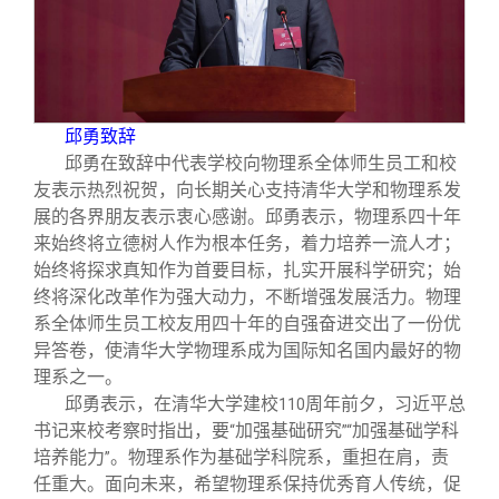
校友文苑
三创大赛
会长致辞
校友讲坛
实用信息
总会章程
邱勇致辞
校友视界
理事会名单
邱勇在致辞中代表学校向物理系全体师生员工和校
友表示热烈祝贺，向长期关心支持清华大学和物理系发
制度法规
展的各界朋友表示衷心感谢。邱勇表示，物理系四十年
来始终将立德树人作为根本任务，着力培养一流人才；
始终将探求真知作为首要目标，扎实开展科学研究；始
联系我们
终将深化改革作为强大动力，不断增强发展活力。物理
系全体师生员工校友用四十年的自强奋进交出了一份优
异答卷，使清华大学物理系成为国际知名国内最好的物
理系之一。
邱勇表示，在清华大学建校
周年前夕，习近平总
110
书记来校考察时指出，要
加强基础研究
加强基础学科
“
”“
培养能力
。物理系作为基础学科院系，重担在肩，责
”
任重大。面向未来，希望物理系保持优秀育人传统，促