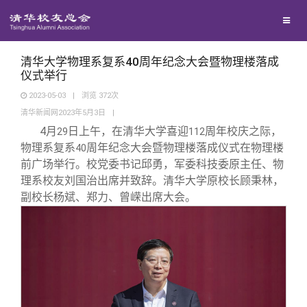
校友联络
回馈母校
地区联络
清华大学物理系复系40周年纪念大会暨物理楼落成
仪式举行
2023-05-03
|
浏览
372
次
媒体平台
年级联络
捐赠项目
清华新闻网2023年5月3日
|
4
月
日上午，在清华大学喜迎
周年校庆之际，
29
112
百年清华
院系校友工作
捐赠新闻
《清华校友通讯》
物理系复系
周年纪念大会暨物理楼落成仪式在物理楼
40
前广场举行。校党委书记邱勇，军委科技委原主任、物
理系校友刘国治出席并致辞。清华大学原校长顾秉林，
校友服务
专业委员会
捐赠纪事
《水木清华》
清华人物
副校长杨斌、郑力、曾嵘出席大会。
校友总会
兴趣群体
捐赠方法
我要订阅
清华故事
终身学习
关闭
西南联大校友会
义工计划
新媒体平台
青春风采
信息化服务
总会简介