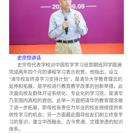
校友文苑
三创大赛
会长致辞
校友讲坛
实用信息
总会章程
校友视界
理事会名单
制度法规
史宗恺讲话
史宗恺代表学校对中国哲学学习班首期班同学圆满
完成两年四个月的课程学习表示祝贺。他指出，设立
联系我们
“清华校友终身学习支持计划”，是清华大学教育理念的
延伸和拓展，是学校进行教育教学改革的创新举措，此
次面向校友群体开设系统化、专业化的学习班，是清华
乃至国内高校的首创。此举一方面把清华的教育理念做
了进一步拓展，即母校有责任为毕业的校友继续提供系
统性学习的机会；另一方面藉此倡导校友们树立终身学
习的意识，建立中西融会、古今贯通、文理渗透的知识
体系。