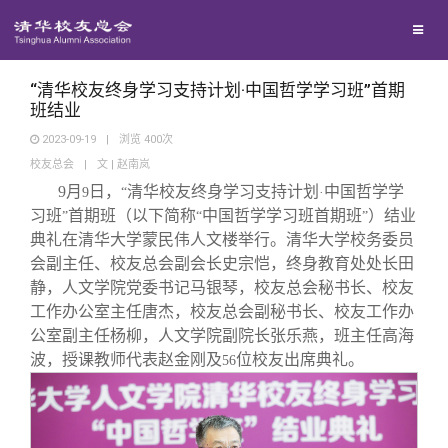
校友联络
回馈母校
地区联络
“清华校友终身学习支持计划·中国哲学学习班”首期
班结业
2023-09-19
|
浏览
400
次
媒体平台
年级联络
捐赠项目
校友总会
|
文 | 赵南岚
9
月
日，
清华校友终身学习支持计划
中国哲学学
9
“
·
百年清华
院系校友工作
捐赠新闻
《清华校友通讯》
习班
首期班（以下简称
中国哲学学习班首期班
）结业
”
“
”
典礼在清华大学蒙民伟人文楼举行。清华大学校务委员
会副主任、校友总会副会长史宗恺，终身教育处处长田
校友服务
专业委员会
捐赠纪事
《水木清华》
清华人物
静，人文学院党委书记马银琴，校友总会秘书长、校友
工作办公室主任唐杰，校友总会副秘书长、校友工作办
校友总会
兴趣群体
捐赠方法
我要订阅
清华故事
终身学习
公室副主任杨柳，人文学院副院长张乐燕，班主任高海
波，授课教师代表赵金刚及
位校友出席典礼。
56
关闭
西南联大校友会
义工计划
新媒体平台
青春风采
信息化服务
总会简介