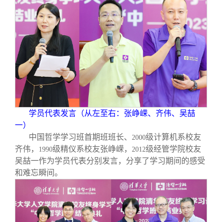
学员代表发言（从左至右：张峥嵘、齐伟、吴喆
一）
中国哲学学习班首期班班长、
级计算机系校友
2000
齐伟，
级精仪系校友张峥嵘，
级经管学院校友
1990
2012
吴喆一作为学员代表分别发言，分享了学习期间的感受
和难忘瞬间。