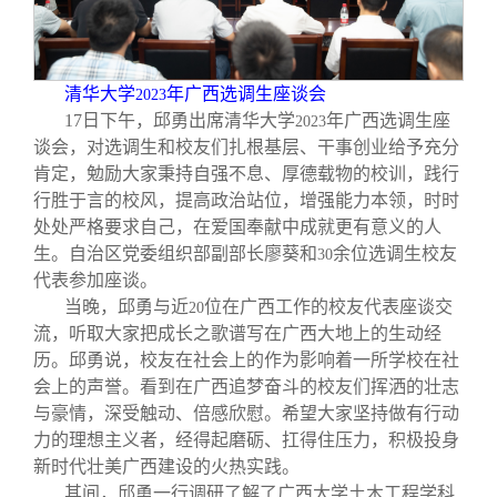
清华大学
年广西选调生座谈会
2023
17
日下午，邱勇出席清华大学
年广西选调生座
2023
谈会，对选调生和校友们扎根基层、干事创业给予充分
肯定，勉励大家秉持自强不息、厚德载物的校训，践行
行胜于言的校风，提高政治站位，增强能力本领，时时
处处严格要求自己，在爱国奉献中成就更有意义的人
生。自治区党委组织部副部长廖葵和
余位选调生校友
30
代表参加座谈。
当晚，邱勇与近
位在广西工作的校友代表座谈交
20
流，听取大家把成长之歌谱写在广西大地上的生动经
历。邱勇说，校友在社会上的作为影响着一所学校在社
会上的声誉。看到在广西追梦奋斗的校友们挥洒的壮志
与豪情，深受触动、倍感欣慰。希望大家坚持做有行动
力的理想主义者，经得起磨砺、扛得住压力，积极投身
新时代壮美广西建设的火热实践。
其间，邱勇一行调研了解了广西大学土木工程学科