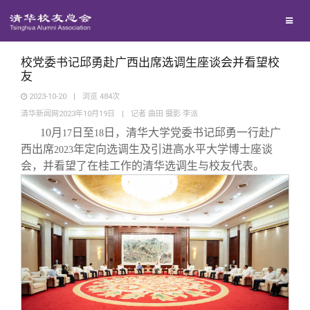
校友联络
回馈母校
地区联络
校党委书记邱勇赴广西出席选调生座谈会并看望校
友
2023-10-20
|
浏览
484
次
媒体平台
年级联络
捐赠项目
清华新闻网2023年10月19日
|
记者 曲田 摄影 李派
10
月
日至
日，清华大学党委书记邱勇一行赴广
17
18
百年清华
院系校友工作
捐赠新闻
《清华校友通讯》
西出席
年定向选调生及引进高水平大学博士座谈
2023
会，并看望了在桂工作的清华选调生与校友代表。
校友服务
专业委员会
捐赠纪事
《水木清华》
清华人物
校友总会
兴趣群体
捐赠方法
我要订阅
清华故事
终身学习
关闭
西南联大校友会
义工计划
新媒体平台
青春风采
信息化服务
总会简介