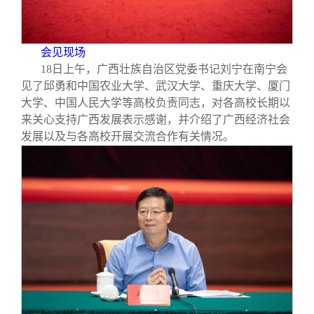
校友文苑
三创大赛
会长致辞
校友讲坛
实用信息
总会章程
会见现场
18
日上午，广西壮族自治区党委书记刘宁在南宁会
见了邱勇和中国农业大学、武汉大学、重庆大学、厦门
校友视界
理事会名单
大学、中国人民大学等高校负责同志，对各高校长期以
来关心支持广西发展表示感谢，并介绍了广西经济社会
制度法规
发展以及与各高校开展交流合作有关情况。
联系我们