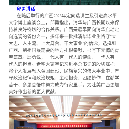
邱勇讲话
在随后举行的广西
年定向选调生及引进高水平
2023
大学博士座谈会上，邱勇指出，清华与广西长期以来保
持着良好密切的合作关系。广西是最早面向清华启动定
向选调的省份之一，多年来一批批清华毕业生恪守
立
“
大志、入主流、上大舞台、干大事业
的信念，选择到
”
广西、到祖国最需要的地方扎根奉献，书写下无悔的青
春篇章。邱勇说，一代人有一代人的使命，一代人有一
代人的担当。希望大家牢记习近平总书记的殷切嘱托，
将个人发展融入强国建设、民族复兴的伟大事业中，严
守政治纪律和政治规矩，主动担责、团结协作，在勤学
苦干、多思善悟中努力成为行家里手，为壮美广西更加
美好作出新的更大贡献。