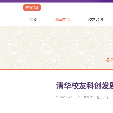
邮箱登录
首页
新闻中心
校友联络
总
清华校友科创发
2023-11-22
|
文︱黄婧 图︱曹庆庆等
|