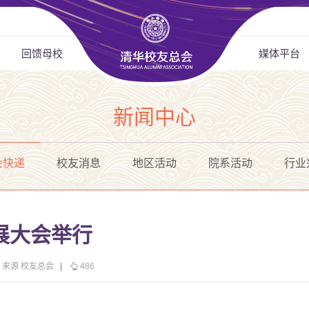
回馈母校
媒体平台
新闻中心
会快递
校友消息
地区活动
院系活动
行业
展大会举行
来源 校友总会
|
486