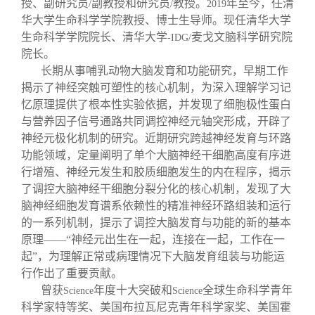
授、副研究员
副教授和研究员
教授。
年至今，任清
/
/
2019
华大学生命科学学院教授、博士生导师。现任清华大学
生命科学学院院长、清华大学
麦戈文脑科学研究院
-IDG/
院长。
长期从事哺乳动物大脑发育和功能研究，早期工作
揭示了神经突触可塑性的核心机制，为深入理解学习记
忆原理提供了根本性实验依据，并发现了细胞极性蛋白
与营养因子信号通路共同调控神经元轴突形成，开辟了
神经元极化机制的研究。近期研究跨越神经发育与环路
功能领域，定量阐明了单个大脑神经干细胞高度有序进
行增殖、神经元发生和胶质细胞发生的内在程序，揭示
了调控大脑神经干细胞分裂分化的核心机制，发现了大
脑神经细胞发育谱系依赖性的精准神经环路组装和运行
的一系列机制，提示了调控大脑发育与功能的新的基本
原理——“神经元出生在一起，连接在一起，工作在一
起”，为理解正常或病理情况下大脑发育组装与功能运
行作出了重要贡献。
曾获
年度十大突破和
全球生命科学青年
Science
Science
科学家特等奖、美国布拉瓦尼克青年科学家奖、美国霍