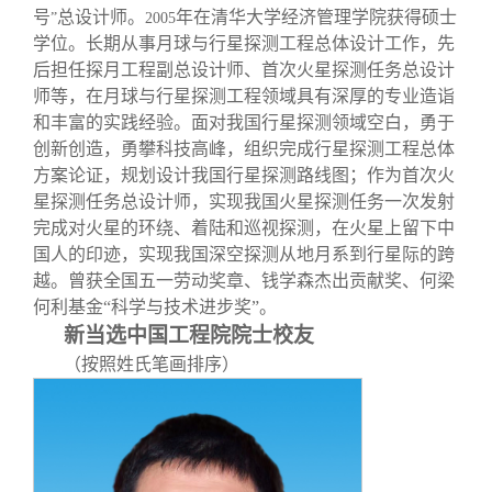
号
总设计师。
年在清华大学经济管理学院获得硕士
”
2005
学位。长期从事月球与行星探测工程总体设计工作，先
后担任探月工程副总设计师、首次火星探测任务总设计
师等，在月球与行星探测工程领域具有深厚的专业造诣
和丰富的实践经验。面对我国行星探测领域空白，勇于
创新创造，勇攀科技高峰，组织完成行星探测工程总体
方案论证，规划设计我国行星探测路线图；作为首次火
星探测任务总设计师，实现我国火星探测任务一次发射
完成对火星的环绕、着陆和巡视探测，在火星上留下中
国人的印迹，实现我国深空探测从地月系到行星际的跨
越。曾获全国五一劳动奖章、钱学森杰出贡献奖、何梁
何利基金“科学与技术进步奖”。
新当选中国工程院院士校友
（按照姓氏笔画排序）