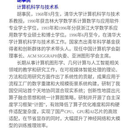
胡事民
计算机科学与技术系
胡事民，
年
月生，清华大学计算机科学与技术
1968
9
系教授。
年获吉林大学数学系计算数学与应用软件
1990
专业学士学位，
年和
年分获浙江大学数学系应
1993
1996
用数学专业硕士和博士学位。
年
月至今，在清华大
1996
6
学计算机科学与技术系工作。国家杰出青年科学基金获
得者和创新群体的学术带头人。现任中国计算机学会副
理事长、
执委、亚洲图形学会主席。
ACM SIGGRAPH
长期从事计算机图形学、几何计算与人工智能相关
领域的教学和研究工作，在可视媒体智能处理的理论、
方法和应用研究方面作出了系统性的贡献，成果应用于
流程工厂的数字重建和大规模街景系统构建，研制了我
国空间站首个天地协同混合现实系统；创新性地提出元
算子融合思想和统一计算图策略，研制并开源了自主深
度学习框架“计图”，有效降低了算子优化难度和异构硬
件适配复杂度，实现了国产
、
和
芯片的高效
CPU
GPU
AI
适配，在节省显存的同时，大幅提升了神经网络和大模
型的训练推理效率。