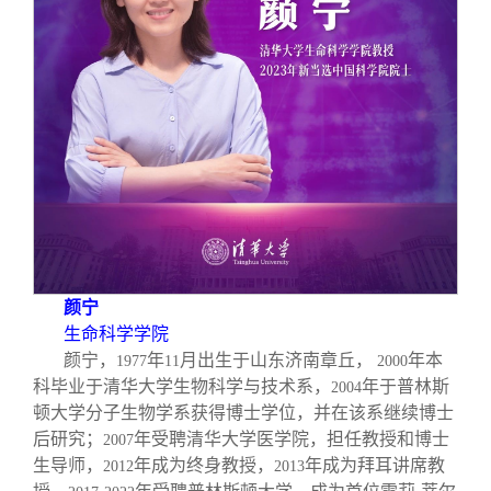
颜宁
生命科学学院
颜宁，
年
月出生于山东济南章丘，
年本
1977
11
2000
科毕业于清华大学生物科学与技术系，
年于普林斯
2004
顿大学分子生物学系获得博士学位，并在该系继续博士
后研究；
年受聘清华大学医学院，担任教授和博士
2007
生导师，
年成为终身教授，
年成为拜耳讲席教
2012
2013