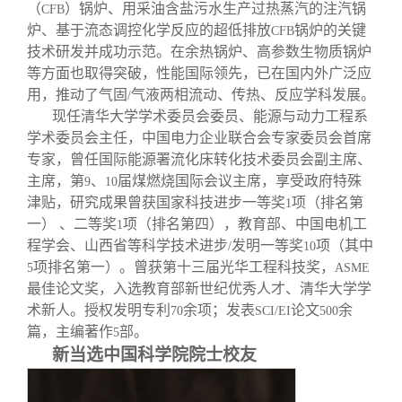
（
）锅炉、用采油含盐污水生产过热蒸汽的注汽锅
CFB
炉、基于流态调控化学反应的超低排放
锅炉的关键
CFB
技术研发并成功示范。在余热锅炉、高参数生物质锅炉
等方面也取得突破，性能国际领先，已在国内外广泛应
用，推动了气固
气液两相流动、传热、反应学科发展。
/
现任清华大学学术委员会委员、能源与动力工程系
学术委员会主任，中国电力企业联合会专家委员会首席
专家，曾任国际能源署流化床转化技术委员会副主席、
主席，第
、
届煤燃烧国际会议主席，享受政府特殊
9
10
津贴，研究成果曾获国家科技进步一等奖
项（排名第
1
一） 、二等奖
项（排名第四），教育部、中国电机工
1
程学会、山西省等科学技术进步
发明一等奖
项（其中
/
10
项排名第一）。曾获第十三届光华工程科技奖，
5
ASME
最佳论文奖，入选教育部新世纪优秀人才、清华大学学
术新人。授权发明专利
余项；发表
论文
余
70
SCI/EI
500
篇，主编著作
部。
5
新当选中国科学院院士校友