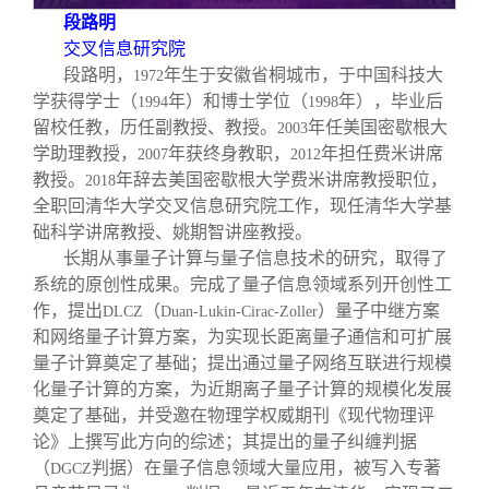
段路明
交叉信息研究院
段路明，
年生于安徽省桐城市，于中国科技大
1972
学获得学士（
年）和博士学位（
年），毕业后
1994
1998
留校任教，历任副教授、教授。
年任美国密歇根大
2003
学助理教授，
年获终身教职，
年担任费米讲席
2007
2012
教授。
年辞去美国密歇根大学费米讲席教授职位，
2018
全职回清华大学交叉信息研究院工作，现任清华大学基
础科学讲席教授、姚期智讲座教授。
长期从事量子计算与量子信息技术的研究，取得了
系统的原创性成果。完成了量子信息领域系列开创性工
作，提出
（
）量子中继方案
DLCZ
Duan-Lukin-Cirac-Zoller
和网络量子计算方案，为实现长距离量子通信和可扩展
量子计算奠定了基础；提出通过量子网络互联进行规模
化量子计算的方案，为近期离子量子计算的规模化发展
奠定了基础，并受邀在物理学权威期刊《现代物理评
论》上撰写此方向的综述；其提出的量子纠缠判据
（
判据）在量子信息领域大量应用，被写入专著
DGCZ