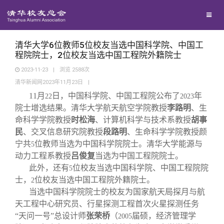
校友联络
回馈母校
地区联络
清华大学6位教师5位校友当选中国科学院、中国工
程院院士，2位校友当选中国工程院外籍院士
2023-11-23
|
浏览
2588
次
媒体平台
年级联络
捐赠项目
清华新闻网2023年11月23日
|
11
月
日，中国科学院、中国工程院公布了
年
22
2023
百年清华
院系校友工作
捐赠新闻
《清华校友通讯》
院士增选结果。清华大学航天航空学院教授
李路明
、生
命科学学院教授
时松海
、计算机科学与技术系教授
胡事
民
、交叉信息研究院教授
段路明
、生命科学学院教授颜
校友服务
专业委员会
捐赠纪事
《水木清华》
清华人物
宁共
位教师当选为中国科学院院士。清华大学能源与
5
动力工程系教授
吕俊复
当选为中国工程院院士。
校友总会
兴趣群体
捐赠方法
我要订阅
清华故事
终身学习
此外，还有
位校友当选中国科学院、中国工程院院
5
士，
位校友当选中国工程院外籍院士。
2
当选中国科学院院士的校友为国家航天局探月与航
关闭
西南联大校友会
义工计划
新媒体平台
青春风采
信息化服务
总会简介
天工程中心研究员、行星探测工程首次火星探测任务
“天问一号”总设计师
张荣桥
（
届硕，经济管理学
2005