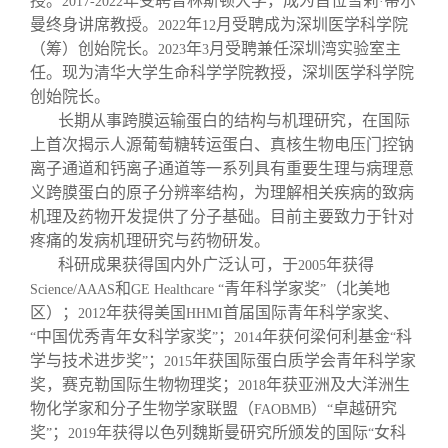
授。
年受聘普林斯顿大学，成为首位雪莉
蒂尔
2017-2022
·
曼终身讲席教授。
年
月受聘成为深圳医学科学院
2022
12
（筹）创始院长。
年
月受聘兼任深圳湾实验室主
2023
3
任。现为清华大学生命科学学院教授，深圳医学科学院
创始院长。
长期从事跨膜运输蛋白的结构与机理研究，在国际
上首次揭示人源葡萄糖转运蛋白、真核生物电压门控钠
离子通道和钙离子通道等一系列具有重要生理与病理意
义跨膜蛋白的原子分辨率结构，为理解相关疾病的致病
机理及药物开发提供了分子基础。目前主要致力于针对
疼痛的发病机理研究与药物研发。
科研成果获得国内外广泛认可，于
年获得
2005
和
青年科学家奖
（北美地
Science/AAAS
GE Healthcare “
”
区）；
年获得美国
首届国际青年科学家奖、
2012
HHMI
中国优秀青年女科学家奖
；
年获何梁何利基金
科
“
”
2014
“
学与技术进步奖
；
年获国际蛋白质学会青年科学家
”
2015
奖，赛克勒国际生物物理奖；
年获亚洲及大洋洲生
2018
物化学家和分子生物学家联盟（
）
卓越研究
FAOBMB
“
奖
；
年获得以色列魏斯曼研究所颁发的国际
女科
”
2019
“