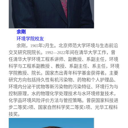
余刚
环境学院校友
余刚，
年
月生。北京师范大学环境与生态前沿
1965
2
交叉研究院院长。
年间在清华大学工作，曾
1992—2022
任清华大学环境工程系讲师、副教授、系副主任，环境
科学与工程系副教授 、教授、系副主任、系主任，环境
学院教授、院长。国家杰出青年科学基金获得者。主要
研究方向包括持久性有机污染物、药物和个人护理品、
环境内分泌干扰物等新污染物的污染特征、环境行为与
控制原理，水的物理化学处理技术与水环境修复技术，
化学品环境风险评价方法与管控策略。曾获国家科技进
步二等奖
项、国家自然科学奖二等奖
项、光华工程科
2
1
技奖。