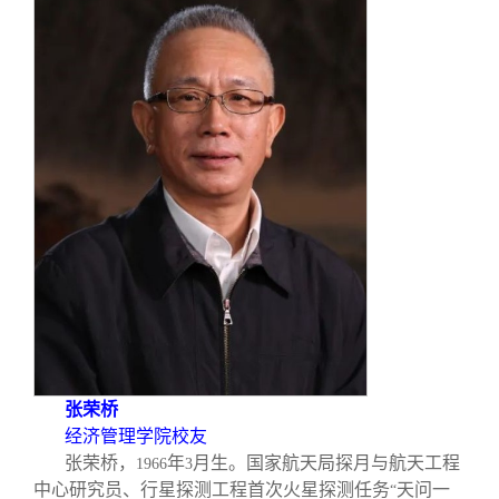
张荣桥
经济管理学院校友
张荣桥，
年
月生。国家航天局探月与航天工程
1966
3
中心研究员、行星探测工程首次火星探测任务
天问一
“