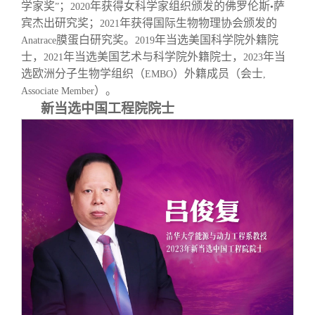
学家奖
；
年获得女科学家组织颁发的佛罗伦斯
萨
”
2020
•
宾杰出研究奖；
年获得国际生物物理协会颁发的
2021
膜蛋白研究奖。
年当选美国科学院外籍院
Anatrace
2019
士，
年当选美国艺术与科学院外籍院士，
年当
2021
2023
选欧洲分子生物学组织（
）外籍成员（会士
EMBO
,
）。
Associate Member
新当选中国工程院院士