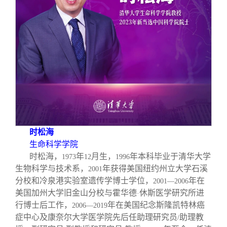
时松海
生命科学学院
时松海，
年
月生，
年本科毕业于清华大学
1973
12
1996
生物科学与技术系，
年获得美国纽约州立大学石溪
2001
分校和冷泉港实验室遗传学博士学位，
年在
2001—2006
美国加州大学旧金山分校与霍华德
休斯医学研究所进
·
行博士后工作，
年在美国纪念斯隆凯特林癌
2006—2019
症中心及康奈尔大学医学院先后任助理研究员
助理教
/