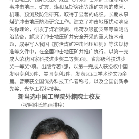
事冲击地压、矿震、煤和瓦斯突出等煤矿灾害的成因、
机理、预测及防治研究，取得了显著的成绩。长期从事
煤矿冲击地压防治研究工作。建立了冲击地压扰动响应
失稳理论，研发了煤岩微震、电荷及吸能支架等监测防
治装备，解决了冲击地压矿井安全开采的重大技术难
题，成果写入我国《防治煤矿冲击地压细则》等法规标
准等文件中，在全国冲击地压矿井推广执行。以第一完
成人荣获国家科技进步奖二等奖
项、省部级科技进步
3
奖一等奖
项。出版专著
部，以第一完成人获授权中国
3
1
发明专利
件、美国专利
件，发表
学术论文
余
30
2
SCI/EI
70
篇。曾荣获全国优秀科技工作者称号，以及全国创新争
先奖、光华工程科技奖。
新当选中国工程院外籍院士校友
（按照姓氏笔画排序）