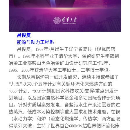
吕俊复
能源与动力工程系
吕俊复，
年
月出生于辽宁省复县（现瓦房店
1967
7
市）。
年本科毕业于清华大学，保留研究生学籍到
1991
冶金工业部鞍山黑色冶金矿山设计研究院工作
年，
2
、
年获清华大学工学硕士、工学博士学位。
1996
2005
长期从事锅炉第一线开发研究，连续主持或参加了
“九五”以来
个五年计划有关循环流化床燃烧方面的
6
计划、
计划和国家科技攻关
支撑
重点研发计
“863”
“973”
/
/
划项目，以及国家自然科学基金和多项国际合作研究项
目。针对劣质煤高效发电、含盐污水生产采油需要的过
热蒸汽、低成本污染控制等重大需求和技术难题，在锅
（水动力学）和炉（流态化燃烧学、传热学）两方面取
得系列突破，主持了世界首台
超临界循环流化床
600MW