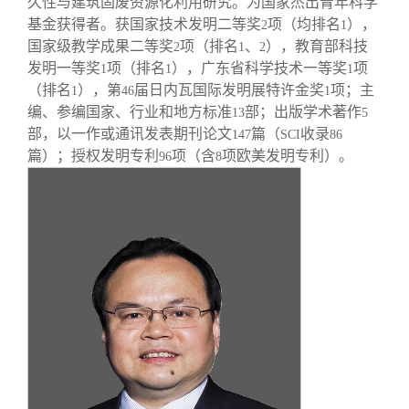
久性与建筑固废资源化利用研究。为国家杰出青年科学
基金获得者。获国家技术发明二等奖
项（均排名
），
2
1
国家级教学成果二等奖
项（排名
、
），教育部科技
2
1
2
发明一等奖
项（排名
），广东省科学技术一等奖
项
1
1
1
（排名
），第
届日内瓦国际发明展特许金奖
项；主
1
46
1
编、参编国家、行业和地方标准
部；出版学术著作
13
5
部，以一作或通讯发表期刊论文
篇（
收录
147
SCI
86
篇）；授权发明专利
项（含
项欧美发明专利）。
96
8