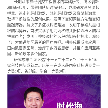
长期从事神经调控工程技术的基础研究、技术创新
和临床应用，带领团队历时
多年，成功研发系列脑起
20
搏器、迷走神经刺激器、骶神经刺激器及脊髓刺激器，
取得了系统性的原创成果。发明了变频调控方法和变频
脑起搏器，解决了多症状调控难题；发明了核磁共振相
容脑起搏器，首次实现了用高场核磁共振检查植入脑起
搏器患者；发明了神经调控的远程感知程控技术，减轻
了广大偏远地区患者的医疗负担。相关成果成功应用于
国内数百家医院，治疗了数万名患者，并推广应用至英
国、新加坡等多个国家。
研究成果连续入选“十一五”“十二五”和“十三五”国
家科技创新成就展。以第一完成人获国家科技进步奖一
等奖
项，省部级、学会一等奖
项。
1
3