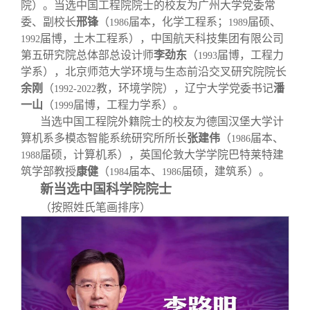
校友文苑
三创大赛
会长致辞
院）。当选中国工程院院士的校友为广州大学党委常
委、副校长
邢锋
（
届本，化学工程系；
届硕、
1986
1989
届博，土木工程系），中国航天科技集团有限公司
1992
校友讲坛
实用信息
总会章程
第五研究院总体部总设计师
李劲东
（
届博，工程力
1993
学系），北京师范大学环境与生态前沿交叉研究院院长
余刚
（
教，环境学院），辽宁大学党委书记
校友视界
理事会名单
潘
1992-2022
一山
（
届博，工程力学系）。
1999
当选中国工程院外籍院士的校友为德国汉堡大学计
制度法规
算机系多模态智能系统研究所所长
张建伟
（
届本、
1986
届硕，计算机系），英国伦敦大学学院巴特莱特建
1988
筑学部教授
康健
（
届本、
届硕，建筑系）。
1984
联系我们
1986
新当选中国科学院院士
（按照姓氏笔画排序）