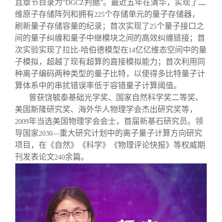
且章节目录为
判据
。最近五年在清华，实现了二
“DGCZ
”
维原子存储阵列和拥有
个存储单元的量子存储器，
225
刷新量子存储容量的纪录；首次实现了
个量子接口之
25
间的量子纠缠和量子中继模块之间的高效纠缠链接；首
次实验实现了拉比
哈伯德模型在
亿亿维态空间中的量
-
14
子模拟，超越了现有超算的直接模拟能力；首次利用同
种离子编码两种类型的量子比特，以使得多比特量子计
算体系中的串扰错误率低于容错量子计算阈值。
曾获饶毓泰基础光学奖、国家自然科学奖二等奖、
美国斯隆研究奖、海外华人物理学会杰出研究奖等，
年当选美国物理学会会士，首届新基石研究员。领
2009
导国家
重大研究计划中的离子量子计算方向研究
2030—
项目，在《自然》《科学》《物理评论快报》等权威期
刊发表论文
余篇。
240