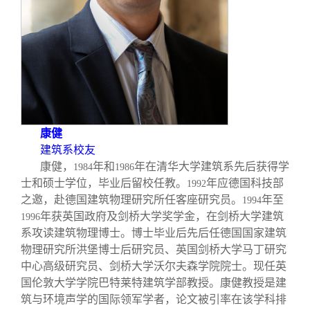
康健
建筑系校友
康健，
年和
年在清华大学建筑系先后获得学
1984
1986
士和硕士学位，毕业后留校任教。
年应德国科技部
1992
之邀，赴德国建筑物理研究所任客座研究员。
年至
1994
年获英国政府及剑桥大学奖学金，在剑桥大学建筑
1996
系攻读建筑物理博士。博士毕业后先后任德国国家建筑
物理研究所洪堡博士后研究员、英国剑桥大学马丁研究
中心高级研究员、剑桥大学沃尔夫森学院院士。现任英
国伦敦大学学院巴特莱特建筑学部教授。康健教授是建
筑与环境声学的国际领军学者，论文被引率在该学科排