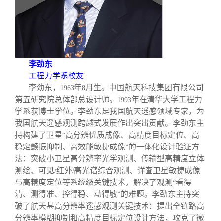
李劲东
工程力学系校友
李劲东，
年
月生。中国航天科技集团有限公司
1963
8
第五研究院总体部总设计师。
年在清华大学工程力
1993
学系获博士学位。李劲东是我国航天遥感领域专家，为
我国航天遥感观测跨越式发展作出突出贡献。李劲东主
持构建了卫星
高分辨优质成像、高精度目标定位、高
“
稳定颤振抑制、高效能敏捷成像
的一体化设计验证方
”
法：突破小卫星高分辨率光学观测、传输型高精度立体
测绘、可见
红外
高光谱综合观测、详查卫星敏捷成像
/
/
与高精度定位等系统级关键技术，解决了观测
看得
“
清、测得准、控得稳、动得敏
的难题。李劲东主持突
”
破了航天甚高分辨率遥感观测关键技术：提出全链路高
分辨率模糊抑制和高精度目标定位设计方法，攻克了微