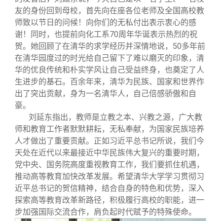
友的身份回到母校，首先向在座各位老师及全国高校教
师致以节日的问候！向你们的无私付出表示衷心的感
谢！同时，也提前向化工系70周年华诞表示热烈的祝
贺。她回顾了在清华的求学经历并深情地说，50多年前
在清华园度过的时光给自己留下了难以磨灭的印象，清
华的优良传统和朴实学风让自己受益终身，也奠定了人
生进步的基石。百余年来，清华为民族、国家和世界作
出了突出贡献，身为一名清华人，自己倍感骄傲和自
豪。
刘延东指出，教师是立教之本、兴教之源，广大教
师和教育工作者默默耕耘，无私奉献，为国家民族培养
人才做出了重要贡献。正如习近平总书记所说，我们今
天处在近代以来最接近中华民族伟大复兴的重要时期，
党中央、国务院高度重视教育工作，我们要抓住机遇，
推动高等教育加快改革发展。希望清华大学学习贯彻习
近平总书记的贺信精神，结合自身的特色和优势，深入
探索高等教育改革新路径，积极履行高校的职能，进一
步加强国际交流合作，肩负起时代赋予的特殊使命。