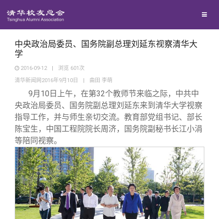
校友联络
回馈母校
地区联络
中央政治局委员、国务院副总理刘延东视察清华大
学
2016-09-12
|
浏览
601
次
媒体平台
年级联络
捐赠项目
清华新闻网2016年9月10日
|
曲田 李萌
9
月10日上午，在第32个教师节来临之际，中共中
百年清华
院系校友工作
捐赠新闻
《清华校友通讯》
央政治局委员、国务院副总理刘延东来到清华大学视察
指导工作，并与师生亲切交流。教育部党组书记、部长
陈宝生，中国工程院院长周济，国务院副秘书长江小涓
校友服务
专业委员会
捐赠纪事
《水木清华》
清华人物
等陪同视察。
校友总会
兴趣群体
捐赠方法
我要订阅
清华故事
终身学习
关闭
西南联大校友会
义工计划
新媒体平台
青春风采
信息化服务
总会简介