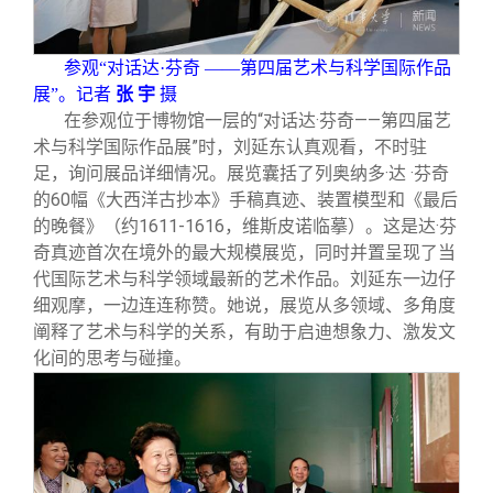
参观“对话达·芬奇 ——第四届艺术与科学国际作品
展”。记者
张 宇
摄
在参观位于博物馆一层的“对话达·芬奇——第四届艺
术与科学国际作品展”时，刘延东认真观看，不时驻
足，询问展品详细情况。展览囊括了列奥纳多·达 ·芬奇
的60幅《大西洋古抄本》手稿真迹、装置模型和《最后
的晚餐》（约1611-1616，维斯皮诺临摹）。这是达·芬
奇真迹首次在境外的最大规模展览，同时并置呈现了当
代国际艺术与科学领域最新的艺术作品。刘延东一边仔
细观摩，一边连连称赞。她说，展览从多领域、多角度
阐释了艺术与科学的关系，有助于启迪想象力、激发文
化间的思考与碰撞。