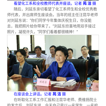
看望化工系和全校教师代表并座谈。记者
苑 洁
摄
随后，刘延东亲切看望了化工系师生和全校优秀教
师代表，并出席师生座谈会。当年的班主任汪昆华老师
对刘延东说：“你们同学今年集体庆祝生日，你没能
去，我把照片给你带来了。”刘延东欣喜地用双手接过
照片，凝视许久，“同学们看着都很精神！”
在座谈会上讲话。记者
苑 洁
摄
在听取化工系工作汇报和汪昆华老师、费维扬院士
的发言后，刘延东说，今天自己是以一名学生、一名校