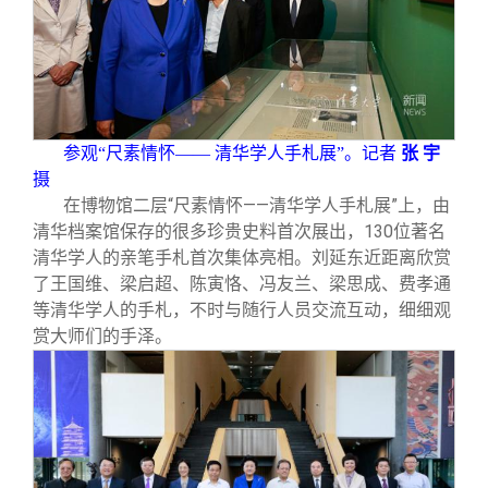
参观“尺素情怀—— 清华学人手札展”。记者
张 宇
摄
在博物馆二层“尺素情怀——清华学人手札展”上，由
清华档案馆保存的很多珍贵史料首次展出，130位著名
清华学人的亲笔手札首次集体亮相。刘延东近距离欣赏
了王国维、梁启超、陈寅恪、冯友兰、梁思成、费孝通
等清华学人的手札，不时与随行人员交流互动，细细观
赏大师们的手泽。