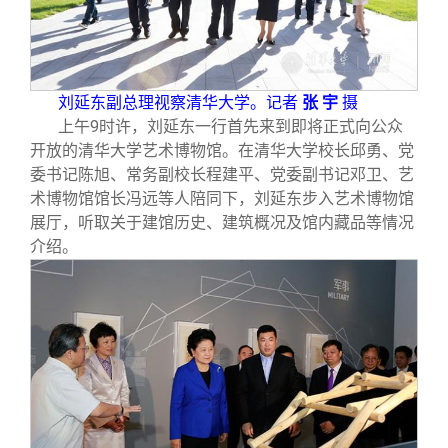
校友文苑
三创大赛
会长致辞
校友讲坛
实用信息
总会章程
刘延东副总理视察清华大学。记者
张 宇
摄
上午9时许，刘延东一行首先来到即将正式向公众
校友视界
理事会名单
开放的清华大学艺术博物馆。在清华大学校长邱勇、党
委书记陈旭、常务副校长程建平、党委副书记邓卫、艺
制度法规
术博物馆馆长冯远等人陪同下，刘延东步入艺术博物馆
展厅，听取关于建馆历史、建筑概况及馆内藏品等情况
介绍。
联系我们