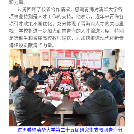
校友文苑
三创大赛
会长致辞
和力量。
过勇回顾了校省合作情况，感谢青海对清华大学各
项事业特别是人才工作的支持。他表示，近年来青海各
校友讲坛
实用信息
总会章程
项引才政策不断优化，充分体现了青海对人才的关心重
视，学校将进一步加大面向青海的人才输送力度，特别
是选调生和省属高校教师输送，为加快推进现代化新青
校友视界
理事会名单
海建设贡献清华力量。
制度法规
联系我们
过勇看望清华大学第二十五届研究生支教团青海分