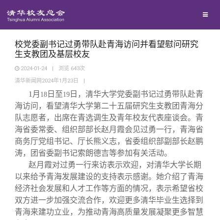
校友联络
回馈母校
地区联络
校党委副书记过勇带队赴青海访问并看望慰问研究
生支教团及基层校友
2024-01-24
|
浏览
643
次
媒体平台
年级联络
捐赠项目
清华新闻网2024年1月23日
|
1
月
日至
日，清华大学党委副书记过勇带队赴青
18
19
百年清华
院系校友工作
捐赠新闻
《清华校友通讯》
海访问，看望清华大学第二十五届研究生支教团青海分
队志愿者，出席在青选调生及青年校友代表座谈会。青
海省委常委、组织部部长赵月霞会见过勇一行，青海省
校友服务
专业委员会
捐赠纪事
《水木清华》
清华人物
商务厅党组书记、厅长熊义志，省委组织部副部长赵鹏
涛，团省委副书记索朗德吉等参加有关活动。
校友总会
兴趣群体
捐赠方法
我要订阅
清华故事
终身学习
赵月霞对过勇一行来访表示欢迎，对清华大学长期
以来给予青海发展建设的支持表示感谢。她介绍了青海
经济社会发展和人才工作等方面的情况，表示希望省校
关闭
西南联大校友会
义工计划
新媒体平台
青春风采
信息化服务
总会简介
双方进一步加强交流合作，欢迎更多清华毕业生选择到
青海来建功立业，为推动青海高质量发展凝聚更多智慧