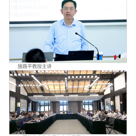
校友文苑
三创大赛
会长致辞
校友讲坛
实用信息
总会章程
校友视界
理事会名单
制度法规
施路平教授主讲
联系我们