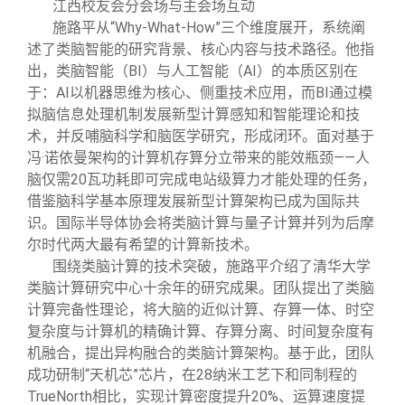
江西校友会分会场与主会场互动
施路平从“Why-What-How”三个维度展开，系统阐
述了类脑智能的研究背景、核心内容与技术路径。他指
出，类脑智能（BI）与人工智能（AI）的本质区别在
于：AI以机器思维为核心、侧重技术应用，而BI通过模
拟脑信息处理机制发展新型计算感知和智能理论和技
术，并反哺脑科学和脑医学研究，形成闭环。面对基于
冯·诺依曼架构的计算机存算分立带来的能效瓶颈——人
脑仅需20瓦功耗即可完成电站级算力才能处理的任务，
借鉴脑科学基本原理发展新型计算架构已成为国际共
识。国际半导体协会将类脑计算与量子计算并列为后摩
尔时代两大最有希望的计算新技术。
围绕类脑计算的技术突破，施路平介绍了清华大学
类脑计算研究中心十余年的研究成果。团队提出了类脑
计算完备性理论，将大脑的近似计算、存算一体、时空
复杂度与计算机的精确计算、存算分离、时间复杂度有
机融合，提出异构融合的类脑计算架构。基于此，团队
成功研制“天机芯”芯片，在28纳米工艺下和同制程的
TrueNorth相比，实现计算密度提升20%、运算速度提