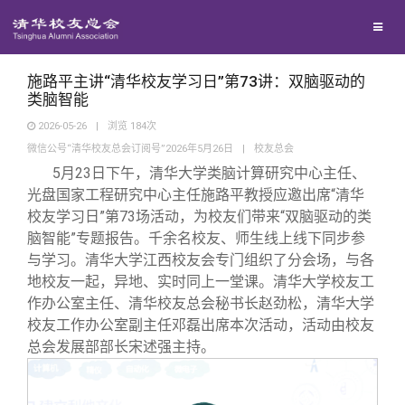
校友联络
回馈母校
地区联络
施路平主讲“清华校友学习日”第73讲：双脑驱动的
类脑智能
2026-05-26
|
浏览
184
次
媒体平台
年级联络
捐赠项目
微信公号“清华校友总会订阅号”2026年5月26日
|
校友总会
5月23日下午，清华大学类脑计算研究中心主任、
百年清华
院系校友工作
捐赠新闻
《清华校友通讯》
光盘国家工程研究中心主任施路平教授应邀出席“清华
校友学习日”第73场活动，为校友们带来“双脑驱动的类
脑智能”专题报告。千余名校友、师生线上线下同步参
校友服务
专业委员会
捐赠纪事
《水木清华》
清华人物
与学习。清华大学江西校友会专门组织了分会场，与各
地校友一起，异地、实时同上一堂课。清华大学校友工
校友总会
兴趣群体
捐赠方法
我要订阅
清华故事
终身学习
作办公室主任、清华校友总会秘书长赵劲松，清华大学
校友工作办公室副主任邓磊出席本次活动，活动由校友
总会发展部部长宋述强主持。
关闭
西南联大校友会
义工计划
新媒体平台
青春风采
信息化服务
总会简介