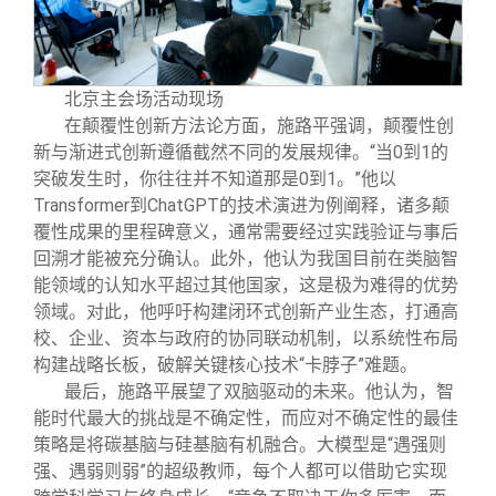
北京主会场活动现场
在颠覆性创新方法论方面，施路平强调，颠覆性创
新与渐进式创新遵循截然不同的发展规律。“当0到1的
突破发生时，你往往并不知道那是0到1。”他以
Transformer到ChatGPT的技术演进为例阐释，诸多颠
覆性成果的里程碑意义，通常需要经过实践验证与事后
回溯才能被充分确认。此外，他认为我国目前在类脑智
能领域的认知水平超过其他国家，这是极为难得的优势
领域。对此，他呼吁构建闭环式创新产业生态，打通高
校、企业、资本与政府的协同联动机制，以系统性布局
构建战略长板，破解关键核心技术“卡脖子”难题。
最后，施路平展望了双脑驱动的未来。他认为，智
能时代最大的挑战是不确定性，而应对不确定性的最佳
策略是将碳基脑与硅基脑有机融合。大模型是“遇强则
强、遇弱则弱”的超级教师，每个人都可以借助它实现