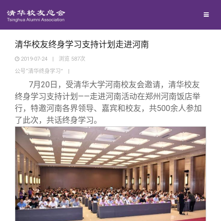
校友联络
回馈母校
地区联络
清华校友终身学习支持计划走进河南
2019-07-24
|
浏览
587
次
公号“清华终身学习”
|
媒体平台
年级联络
捐赠项目
7
月20日，受清华大学河南校友会邀请，清华校友
终身学习支持计划——走进河南活动在郑州河南饭店举
百年清华
院系校友工作
捐赠新闻
《清华校友通讯》
行，特邀河南各界领导、嘉宾和校友，共500余人参加
了此次，共话终身学习。
校友服务
专业委员会
捐赠纪事
《水木清华》
清华人物
校友总会
兴趣群体
捐赠方法
我要订阅
清华故事
终身学习
关闭
西南联大校友会
义工计划
新媒体平台
青春风采
信息化服务
总会简介