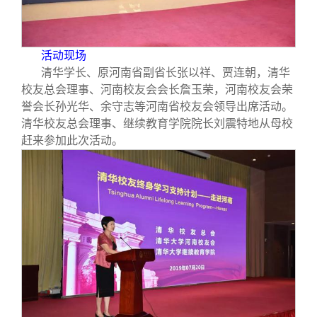
校友文苑
三创大赛
会长致辞
校友讲坛
实用信息
总会章程
活动现场
清华学长、原河南省副省长张以祥、贾连朝，清华
校友总会理事、河南校友会会长詹玉荣，河南校友会荣
校友视界
理事会名单
誉会长孙光华、余守志等河南省校友会领导出席活动。
清华校友总会理事、继续教育学院院长刘震特地从母校
制度法规
赶来参加此次活动。
联系我们