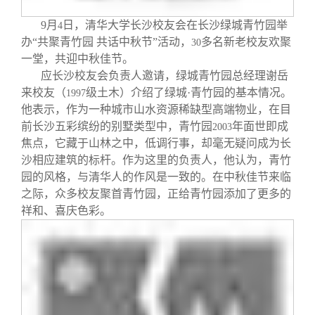
校友文苑
三创大赛
会长致辞
9
月
日，清华大学长沙校友会在长沙绿城青竹园举
4
办“共聚青竹园 共话中秋节”活动，
多名新老校友欢聚
30
校友讲坛
实用信息
总会章程
一堂，共迎中秋佳节。
应长沙校友会负责人邀请，绿城青竹园总经理谢岳
校友视界
理事会名单
来校友（
级土木）介绍了绿城·青竹园的基本情况。
1997
他表示，作为一种城市山水资源稀缺型高端物业，在目
前长沙五彩缤纷的别墅类型中，青竹园
年面世即成
2003
制度法规
焦点，它藏于山林之中，低调行事，却毫无疑问成为长
沙相应建筑的标杆。作为这里的负责人，他认为，青竹
联系我们
园的风格，与清华人的作风是一致的。在中秋佳节来临
之际，众多校友聚首青竹园，正给青竹园添加了更多的
祥和、喜庆色彩。