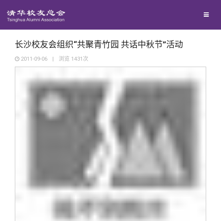
校友联络
回馈母校
地区联络
长沙校友会组织“共聚青竹园 共话中秋节”活动
2011-09-06
|
浏览
1431
次
媒体平台
年级联络
捐赠项目
百年清华
院系校友工作
捐赠新闻
《清华校友通讯》
校友服务
专业委员会
捐赠纪事
《水木清华》
清华人物
校友总会
兴趣群体
捐赠方法
我要订阅
清华故事
终身学习
关闭
西南联大校友会
义工计划
新媒体平台
青春风采
信息化服务
总会简介