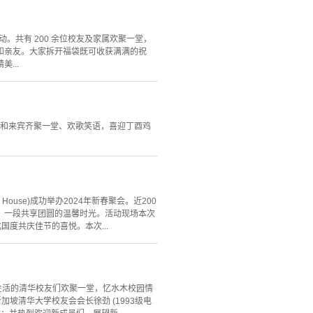
动。共有 200 余位校友及家属欢聚一堂，
和亲友。大家拆开福袋既可收获满满的祝
...
属和来宾齐聚一堂、欢歌笑语，喜迎丁酉鸡
d House)成功举办2024年新春聚会。近200
，一段共享团圆的温馨时光。活动现场本次
度共庆佳节的喜悦。本次...
、学习和生活的清华校友们欢聚一堂，忆水木校园情
坡清华大学校友会会长徐劲 (1993级电