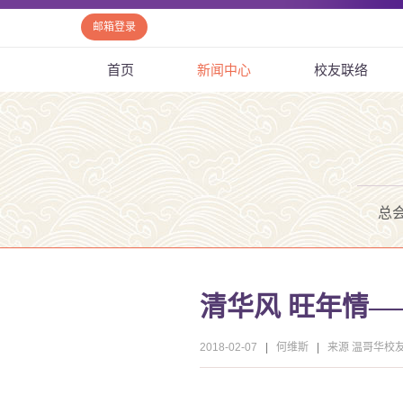
邮箱登录
首页
新闻中心
校友联络
总
清华风 旺年情—
2018-02-07
|
何维斯
|
来源 温哥华校