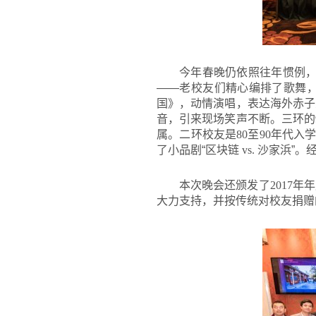
今年春晚仍依照往年惯例，
——老校友们精心编排了歌舞
国》，动情演唱，表达海外赤子
音，引来现场笑声不断。三环的
属。二环校友是
80
至
90
年代入学
了小品剧“区块链
vs.
沙家浜”。
本次晚会还颁发了
2017
年年
大力支持，并按传统对校友捐赠