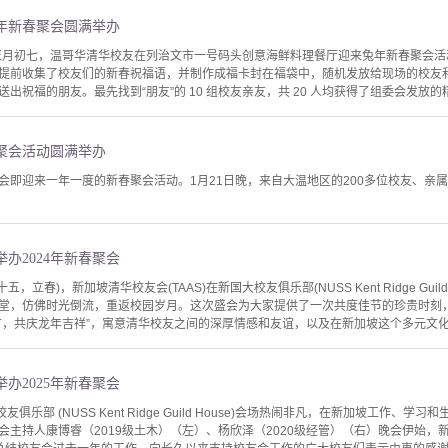
3年新春聚会圆满举办
 日，农历正月初七，温哥华清华校友在列治文市一号码头创意海鲜料理餐厅迎来兔年新春聚会活
提前收集了校友们的新春祝福语，并制作成福卡封在福袋中，随机发放给现场的校友
祝福的朋友。最先找到“朋友”的 10 组校友亲友，共 20 人均获得了组委会发放的精美
聚会活动圆满举办
会即迎来一年一度的新春聚会活动。1月21日晚，来自大温地区的200多位校友、亲
办2024年新春聚会
五，立春)，新加坡清华校友会(TAAS)在新国大校友俱乐部(NUSS Kent Ridge Guil
堂，仿佛时光倒流，重返校园岁月。这次盛会为大家提供了一次共度佳节的珍贵时刻
首，共庆龙年吉祥”，寓意清华校友之间的深厚情感和友谊，以及在新加坡这个多元文化国
办2025年新春聚会
俱乐部 (NUSS Kent Ridge Guild House)会场热闹非凡，在新加坡工作
主持人康博睿（2019级土木）（左）、杨欣泽（2020级经管）（右）晚会伊始，新加