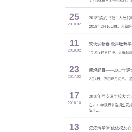
子) 为晚会带来精彩致辞
25
2018“清武飞扬” 
2018.02
2018年2月10日晚，大纽约地区
11
欢快迎新春 歌声吐芳华
2018.02
“金犬传祥春烂漫，红梅献瑞
23
闻鸡起舞——2017年
2017.02
2月4日，农历正月初八，
17
2018年西安清华校友
2018.10
在2018年陕西省选调生安
告厅....
13
浓浓清华情 依依校友心