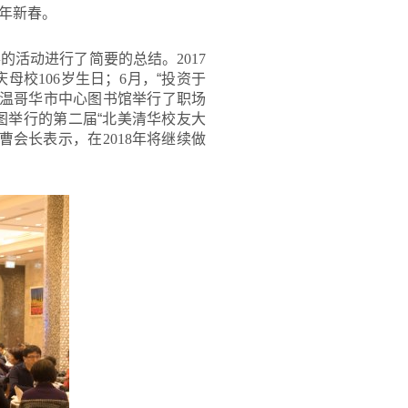
年新春。
办的活动进行了简要的总结。
2017
庆母校
106
岁生日；
6
月，“投资于
温哥华市中心图书馆举行了职场
图举行的第二届“北美清华校友大
曹会长表示，在
2018
年将继续做