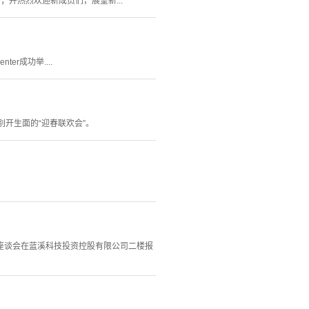
并热烈欢迎新成员们，展望新...
er成功举....
别开生面的“迎春联欢会”。
节座谈会在蓝溪科技投资控股有限公司二楼报