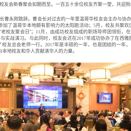
校友会新春聚会如期而至。一百五十余位校友齐聚一堂，共迎狗
长曹永刚致辞。曹会长对过去的一年里温哥华校友会主办与协
参加了温哥华本地颇有影响力的太阳跑活动；
5
月，校友共聚欢
“老校友聚会日”；
11
月，由成功校友组成的职场导师团领衔，在
讲与实战演习。与此同时，校友会还在
2017
年成功协办了在西雅
了校友总会老师一行。
2017
年是丰硕的一年，也是团结的一年，
，为本地校友和华人贡献清华人的力量。