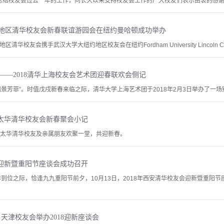
，总结校友会过去一年的工作，向长久以来支持校友会工作的广大校友们表示由衷的感谢；
大纽约地区清华校友会新春联谊游园会在纽约曼哈顿成功举办
清华校友会携手武汉大学大纽约地区校友会在纽约Fordham University Lincoln Cent
——2018清华上海校友会艺术团迎春联欢会侧记
景芳菲”。时值戊戌新春来临之际，清华大学上海艺术团于2018年2月3日举办了一场
渥太华清华校友会新春聚会小记
渥太华清华校友及亲属朋友欢聚一堂，共迎新春。
会迎新暨重阳节座谈会成功召开
排到位之际，恰逢九九重阳节前夕，10月13日，2018年西安清华校友会迎新暨重阳
 天津校友会举办2018迎新座谈会