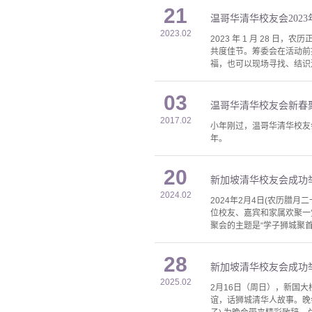
21
温哥华清华校友会202
2023.02
2023 年 1 月 28
共度佳节。筹委会在活动前
福，也可以现场寻找、结识送出
03
温哥华清华校友会新春
2017.02
小年刚过，温哥华清华校友
年。
20
新加坡清华校友会成功举
2024.02
2024年2月4日(农历腊月二十
位校友、嘉宾和家属欢聚一
聚会的主题是“学子狮城聚
28
新加坡清华校友会成功举
2025.02
2月16日（周日），新国大校友
谊，话狮城清华人故事。晚会