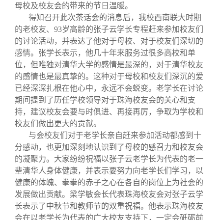
校友文苑
三创大赛
会长致辞
母校及校友会的带来的节日温暖。
得知召开此次茶话会的消息后，我校西南联大时期
的老校友、93岁高龄的张子云学长专程赶来参加校友们
校友讲坛
实用信息
总会章程
的讨论活动，并表达了他对于母校、对于校友们深切的
感情。张学长表示，他几十年来服务过很多高校和单
校友视界
理事会名单
位，但唯独对清华大学的感情是最深的，对于清华校友
的感情也是最真挚的。这种对于母校和校友们深沉的爱
已经深深扎根在他心中，永远不会蜕变。老学长在讨论
制度法规
期间提到了历任学校领导对于珠海校友会的关心和支
持，建议校友会要与时俱进、再接再厉，争取为学校和
联系我们
校友们做出更大的贡献。
与会校友们对于老学长亲自赶来参加活动都感到十
分感动，也更加深刻地认识到了母校的感召力和校友会
的凝聚力。大家纷纷祝福以张子云老学长为代表的老一
辈清华人身体健康，并表示要努力向老学长们学习，以
健康的体魄、拳拳的赤子之心在各自的岗位上为社会的
发展做出贡献。梁学敏会长代表珠海校友会对张子云学
长表示了中秋节和教师节的双重祝福。他表示珠海校友
会在以老学长为代表的广大校友支持下，一定会砥砺前