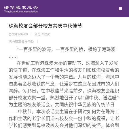
校友联络
回馈母校
地区联络
珠海校友会部分校友共庆中秋佳节
2019-09-09
|
浏览
432
次
珠海校友会秘书处
|
媒体平台
年级联络
捐赠项目
“一百多里的波涛，一百多里的桥，横跨了港珠澳”
……
百年清华
院系校友工作
捐赠新闻
《清华校友通讯》
在世纪工程港珠澳大桥的带动下，珠海驶入了发展
的快车道，在珠海工作和生活的校友们和珠海校友会的
发展也随之迈入了一个新的篇章。九月的珠海，海风中
校友服务
专业委员会
捐赠纪事
《水木清华》
清华人物
包裹着金秋收获的气息，让漫步在这座花园城市的人们
陶醉。9月5日，在中秋佳节来临前夕，珠海校友会组织
校友总会
兴趣群体
捐赠方法
我要订阅
清华故事
终身学习
部分校友欢聚一堂，热烈地召开了以“迎中秋、送温暖”
为主题的校友茶话会，共同庆祝中华民族的传统节日
——中秋节。本次茶话会主旨在于研讨如何为在珠海工
关闭
西南联大校友会
义工计划
新媒体平台
青春风采
信息化服务
总会简介
作和生活的老学长们送去校友会一份中秋的祝福，让老
学长们感受到母校及校友会对他们深切的关怀，体会到