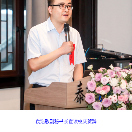
袁浩歌副秘书长宣读校庆贺辞