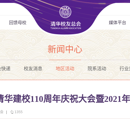
回馈母校
媒体平台
新闻中心
会快递
校友消息
地区活动
院系活动
行业
华建校110周年庆祝大会暨2021
友会
|
1355