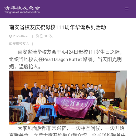
校友联络
回馈母校
地区联络
南安省校友庆祝母校111周年华诞系列活动
2022-04-26
|
浏览
310
次
南安省校友会
|
媒体平台
年级联络
捐赠项目
南安省清华校友会于
月
日母校
岁生日之际，
4
24
111
组织当地校友在
聚餐。当天阳光明
Pearl Dragon Buffet
百年清华
院系校友工作
捐赠新闻
《清华校友通讯》
媚，温度怡人。
校友服务
专业委员会
捐赠纪事
《水木清华》
清华人物
校友总会
兴趣群体
捐赠方法
我要订阅
清华故事
终身学习
关闭
西南联大校友会
义工计划
新媒体平台
青春风采
信息化服务
总会简介
大家见面后都非常兴奋，一边相互问候，一边开始
享受美食。之后大家开始做自我介绍。会长赵长聪首先