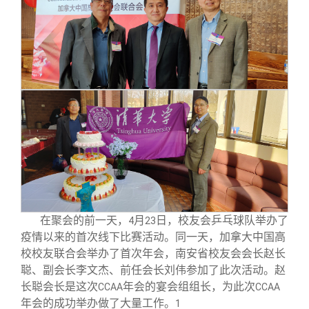
在聚会的前一天，
月
日，校友会乒乓球队举办了
4
23
疫情以来的首次线下比赛活动。同一天，加拿大中国高
校校友联合会举办了首次年会，南安省校友会会长赵长
聪、副会长李文杰、前任会长刘伟参加了此次活动。赵
长聪会长是这次
年会的宴会组组长，为此次
CCAA
CCAA
年会的成功举办做了大量工作。
1