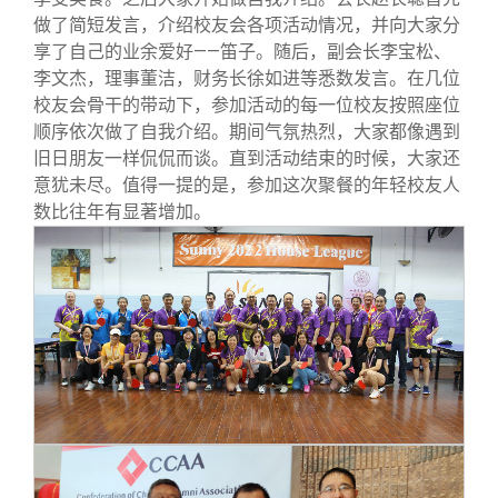
校友文苑
三创大赛
会长致辞
做了简短发言，介绍校友会各项活动情况，并向大家分
享了自己的业余爱好——笛子。随后，副会长李宝松、
校友讲坛
实用信息
总会章程
李文杰，理事董洁，财务长徐如进等悉数发言。在几位
校友会骨干的带动下，参加活动的每一位校友按照座位
顺序依次做了自我介绍。期间气氛热烈，大家都像遇到
校友视界
理事会名单
旧日朋友一样侃侃而谈。直到活动结束的时候，大家还
意犹未尽。值得一提的是，参加这次聚餐的年轻校友人
制度法规
数比往年有显著增加。
联系我们