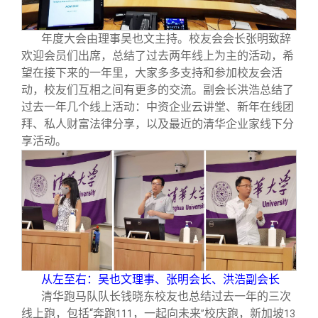
校友文苑
三创大赛
会长致辞
年度大会由理事吴也文主持。校友会会长张明致辞
校友讲坛
实用信息
总会章程
欢迎会员们出席，总结了过去两年线上为主的活动，希
望在接下来的一年里，大家多多支持和参加校友会活
动，校友们互相之间有更多的交流。副会长洪浩总结了
校友视界
理事会名单
过去一年几个线上活动：中资企业云讲堂、新年在线团
拜、私人财富法律分享，以及最近的清华企业家线下分
制度法规
享活动。
联系我们
从左至右：吴也文理事、张明会长、洪浩副会长
清华跑马队队长钱晓东校友也总结过去一年的三次
线上跑，包括“奔跑
，一起向未来
校庆跑，新加坡
111
”
13