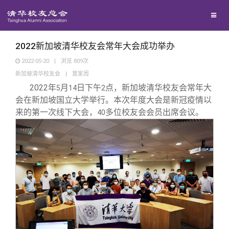
校友联络
回馈母校
地区联络
2022新加坡清华校友会常年大会成功举办
2022-05-20
|
浏览
809
次
新加坡清华校友会
|
莫家周
媒体平台
年级联络
捐赠项目
2022
年
月
日下午
点，新加坡清华校友会常年大
5
14
2
会在新加坡国立大学举行。本次年度大会是新冠疫情以
百年清华
院系校友工作
捐赠新闻
《清华校友通讯》
来的第一次线下大会，
多位校友会会员出席会议。
40
校友服务
专业委员会
捐赠纪事
《水木清华》
清华人物
校友总会
兴趣群体
捐赠方法
我要订阅
清华故事
终身学习
关闭
西南联大校友会
义工计划
新媒体平台
青春风采
信息化服务
总会简介