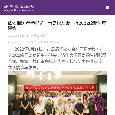
校友联络
回馈母校
地区联络
依依相送 拳拳以迎︱青岛校友会举行2022级新生座
谈会
2022-08-15
|
浏览
2458
次
媒体平台
年级联络
捐赠项目
青岛校友会
|
撰稿/王玉海 摄影/郭俊英
2022
年
月
日，青岛清华校友会在府新大厦举行
8
11
百年清华
院系校友工作
捐赠新闻
《清华校友通讯》
了
级青岛籍新生座谈会。清华大学青岛招生组张磊
2022
老师、胡震老师和青岛校友代表一起与新生座谈交流，
共话情谊与发展。
校友服务
专业委员会
捐赠纪事
《水木清华》
清华人物
校友总会
兴趣群体
捐赠方法
我要订阅
清华故事
终身学习
关闭
西南联大校友会
义工计划
新媒体平台
青春风采
信息化服务
总会简介