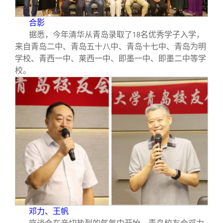
校友文苑
三创大赛
会长致辞
合影
校友讲坛
实用信息
总会章程
据悉，今年清华从青岛录取了
名优秀学子入学，
18
来自青岛二中、青岛五十八中、青岛十七中、青岛为明
学校、青西一中、莱西一中、即墨一中、即墨二中等学
校友视界
理事会名单
校。
制度法规
联系我们
邓力、王帆