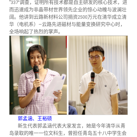
“
调查，证明所有技术都是自主研发的核心技术，进
337”
而迅速成为非晶带材世界领先企业的惊心动魄与波澜壮
阔。他讲到云路新材料公司捐资
万元在清华成立清
2500
华（电机系）
云路先进磁材与能量变换研究中心时，
—
全场响起了热烈的掌声。
郭孟涵、王裕硕
新生代表郭孟涵代表大家发言，她是今年清华从青
岛录取的唯一一位文科生，曾担任青岛五十八中学生会