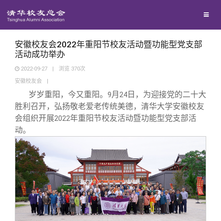
校友联络
回馈母校
地区联络
安徽校友会2022年重阳节校友活动暨功能型党支部
活动成功举办
2022-09-27
|
浏览
370
次
媒体平台
年级联络
捐赠项目
安徽校友会
|
岁岁重阳，今又重阳。
月
日，为迎接党的二十大
9
24
百年清华
院系校友工作
捐赠新闻
《清华校友通讯》
胜利召开，弘扬敬老爱老传统美德，清华大学安徽校友
会组织开展
年重阳节校友活动暨功能型党支部活
2022
动。
校友服务
专业委员会
捐赠纪事
《水木清华》
清华人物
校友总会
兴趣群体
捐赠方法
我要订阅
清华故事
终身学习
关闭
西南联大校友会
义工计划
新媒体平台
青春风采
信息化服务
总会简介