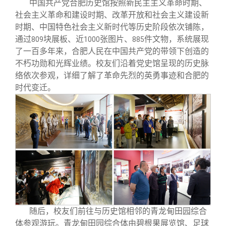
中国共产党合肥历史馆按照新民主主义革命时期、
社会主义革命和建设时期、改革开放和社会主义建设新
时期、中国特色社会主义新时代等历史阶段依次铺陈，
通过
块展板、近
张图片、
件文物，系统展现
809
1000
885
了一百多年来，合肥人民在中国共产党的带领下创造的
不朽功勋和光辉业绩。校友们沿着党史馆呈现的历史脉
络依次参观，详细了解了革命先烈的英勇事迹和合肥的
时代变迁。
随后，校友们前往与历史馆相邻的青龙甸田园综合
体参观游玩。青龙甸田园综合体由碧根果展览馆、足球