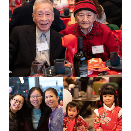
校友文苑
三创大赛
会长致辞
校友讲坛
实用信息
总会章程
校友视界
理事会名单
制度法规
联系我们