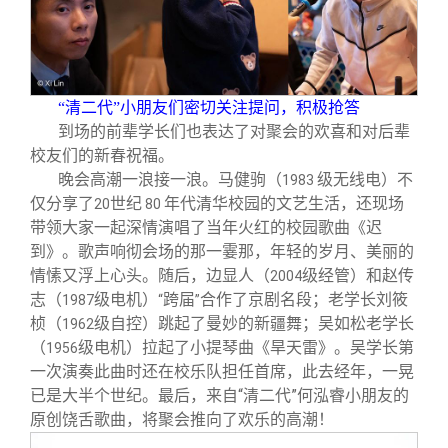
“清二代”小朋友们密切关注提问，积极抢答
到场的前辈学长们也表达了对聚会的欢喜和对后辈
校友们的新春祝福。
晚会高潮一浪接一浪。马健驹（
级无线电）不
1983
仅分享了
世纪
年代清华校园的文艺生活，还现场
20
80
带领大家一起深情演唱了当年火红的校园歌曲《迟
到》。歌声响彻会场的那一霎那，年轻的岁月、美丽的
情愫又浮上心头。随后，边显人（
级经管）和赵传
2004
志（
级电机）
跨届
合作了京剧名段；老学长刘筱
1987
“
”
桢（
级自控）跳起了曼妙的新疆舞；吴如松老学长
1962
（
级电机）拉起了小提琴曲《旱天雷》。吴学长第
1956
一次演奏此曲时还在校乐队担任首席，此去经年，一晃
已是大半个世纪。最后，来自“清二代”何泓睿小朋友的
原创饶舌歌曲，将聚会推向了欢乐的高潮！