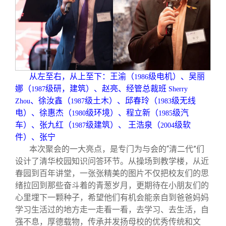
从左至右，从上至下：王渝（
级电机）、吴丽
1986
娜（
级研，建筑）、赵亮、经管总裁班
1987
Sherry
、徐汝鑫（
级土木）、邱春玲（
级无线
Zhou
1987
1983
电）、徐惠杰（
级环境）、程立新（
级汽
1980
1985
车）、张九红（
级建筑）、 王浩泉（
级软
1987
2004
件）、张宁
本次聚会的一大亮点，是专门为与会的“清二代”们
设计了清华校园知识问答环节。从操场到教学楼，从近
春园到百年讲堂，一张张精美的图片不仅把校友们的思
绪拉回到那些奋斗着的青葱岁月，更期待在小朋友们的
心里埋下一颗种子，希望他们有机会能亲自到爸爸妈妈
学习生活过的地方走一走看一看，去学习、去生活，自
强不息，厚德载物，传承并发扬母校的优秀传统和文