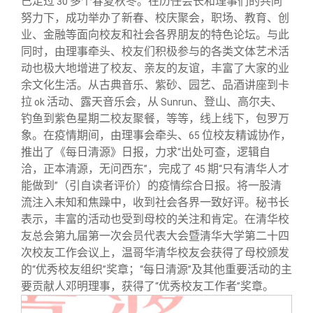
已走过
多个春夏秋冬。在历任会长和理事们的共同
30
努力下，成功举办了新春、校庆聚会，职场、教育、创
业、金融等面向校友和社会各界朋友的特色论坛。与此
同时，由理事牵头、校友们积极参与的各类文体艺术活
动也极大地增进了校友、亲友的友谊，丰富了大家的业
余文化生活。从古典音乐、紫砂、园艺、品酒讲座到卡
拉
活动、露天音乐会，从
、登山、高尔夫、
ok
Sunrun
钓鱼到紫色星期二校友聚餐，等等，线上线下，包罗万
象。在疫情期间，由理事会牵头、
位校友精诚协作，
65
推出了《每日清源》日报，力求
出处可查，逻辑自
“
洽，正本清源，无问西东
，完成了
期
只有清华人才
”
45
“
能做到
的疫情综合日报。将一股清
（引自读者评价）
”
流注入未知和焦躁中，收到社会各界一致好评。秘书长
表示，丰富的活动也受到母校的关注和肯定。在清华校
友总会第九届第一次会员代表大会暨清华大学第二十四
次校友工作会议上，温哥华清华校友会获得了母校颁发
的
优秀校友组织
奖章；
每日清源
及其他重要活动的主
“
”
“
”
要贡献人邓明理事，获得了
优秀校友工作者
奖章。
“
”