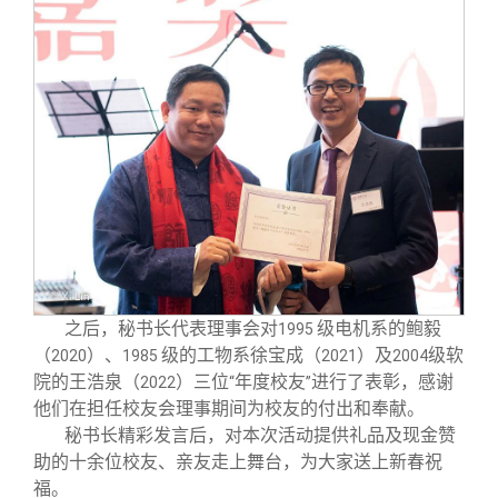
之后，秘书长代表理事会对
级电机系的鲍毅
1995
（
）、
级的工物系徐宝成（
）及
级软
2020
1985
2021
2004
院的王浩泉（
）三位
年度校友
进行了表彰，感谢
2022
“
”
他们在担任校友会理事期间为校友的付出和奉献。
秘书长精彩发言后，对本次活动提供礼品及现金赞
助的十余位校友、亲友走上舞台，为大家送上新春祝
福。