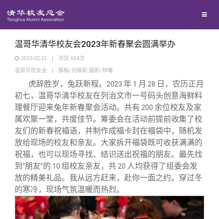
校友联络
回馈母校
地区联络
温哥华清华校友会2023年新春聚会圆满举办
2023-02-21
|
浏览
654
次
温哥华校友会
|
撰稿/何维斯 摄影/林曦
媒体平台
年级联络
捐赠项目
虎辞胜岁，兔跃新程。
年
月
日，农历正月
2023
1
28
初七，温哥华清华校友在列治文市一号码头创意海鲜料
百年清华
院系校友工作
捐赠新闻
《清华校友通讯》
理餐厅迎来兔年新春聚会活动。共有
余位校友及家
200
属欢聚一堂，共度佳节。筹委会在活动前提前收集了校
友们的新春祝福语，并制作成福卡封在福袋中，随机发
校友服务
专业委员会
捐赠纪事
《水木清华》
清华人物
放给现场的校友和亲友。大家拆开福袋既可收获满满的
祝福，也可以现场寻找、结识送出祝福的朋友。最先找
校友总会
兴趣群体
捐赠方法
我要订阅
清华故事
终身学习
到
朋友
的
组校友亲友，共
人均获得了组委会发
“
”
10
20
放的精美礼品。我从远方赶来，赴你一面之约。穿过冬
的寒冷，现场气氛温暖而热烈。
关闭
西南联大校友会
义工计划
新媒体平台
青春风采
信息化服务
总会简介