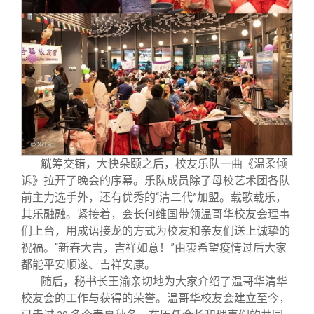
觥筹交错，大快朵颐之后，校友乐队一曲《温柔倾
诉》拉开了晚会的序幕。乐队成员除了母校艺术团各队
前主力选手外，还有优秀的“清二代”加盟。载歌载乐，
其乐融融。紧接着，会长何维国带领温哥华校友会理事
们上台，用成语接龙的方式为校友和亲友们送上诚挚的
祝福。“新春大吉，吉祥如意！”由衷希望疫情过后大家
都能平安顺遂、吉祥安康。
随后，秘书长王渝亲切地为大家介绍了温哥华清华
校友会的工作与获得的荣誉。温哥华校友会建立至今，