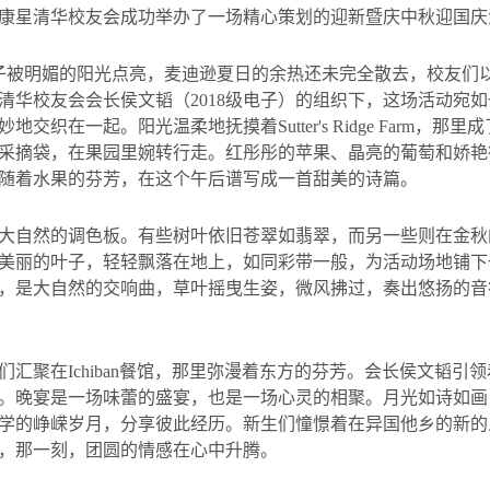
康星清华校友会成功举办了一场精心策划的迎新暨庆中秋迎国庆
子被明媚的阳光点亮，麦迪逊夏日的余热还未完全散去，校友们
清华校友会会长侯文韬（
2018
级电子）的组织下，这场活动宛如
妙地交织在一起。阳光温柔地抚摸着
Sutter's Ridge Farm
，那里成
采摘袋，在果园里婉转行走。红彤彤的苹果、晶亮的葡萄和娇艳
随着水果的芬芳，在这个午后谱写成一首甜美的诗篇。
大自然的调色板。有些树叶依旧苍翠如翡翠，而另一些则在金秋
美丽的叶子，轻轻飘落在地上，如同彩带一般，为活动场地铺下
，是大自然的交响曲，草叶摇曳生姿，微风拂过，奏出悠扬的音
们汇聚在
Ichiban
餐馆，那里弥漫着东方的芬芳。会长侯文韬引领
。晚宴是一场味蕾的盛宴，也是一场心灵的相聚。月光如诗如画
学的峥嵘岁月，分享彼此经历。新生们憧憬着在异国他乡的新的
，那一刻，团圆的情感在心中升腾。