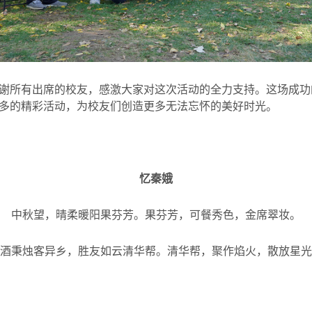
谢所有出席的校友，感激大家对这次活动的全力支持。这场成功
多的精彩活动，为校友们创造更多无法忘怀的美好时光。
忆
秦娥
中秋望，晴柔暖阳果芬芳。果芬芳，可餐秀色，金席翠
妆
。
酒秉
烛
客异
乡
，
胜
友如云清
华
帮。
清
华
帮，聚作焰火，散放星光