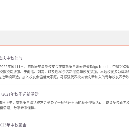
欢庆中秋佳节
022年9月11日，威斯康星清华校友会在威斯康星州麦迪逊Taigu Noodles中餐
校教授马振强、于向遥、刘裔，以及近30余名新老清华校友参加。本地校友多为威斯
迪逊继续深造，加入校友会温馨大家庭。马振强代表校友会向新加入的青年校友表示欢迎
2021年秋季迎新活动
5日下午，威斯康星清华校友会举办了一场别开生面的秋季迎新活动，邀请多位新老校友前
温同窗情谊，分享未来憧憬。
023年中秋聚会