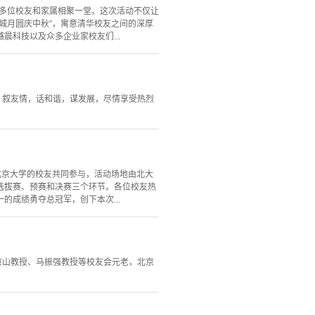
60多位校友和家属相聚一堂。这次活动不仅让
城月圆庆中秋”，寓意清华校友之间的深厚
晨科技以及众多企业家校友们...
，叙友情，话和谐，谋发展，尽情享受热烈
邀请北京大学的校友共同参与，活动场地由北大
选拔赛、预赛和决赛三个环节。各位校友热
成绩勇夺总冠军，创下本次...
京山教授、马振强教授等校友会元老，北京