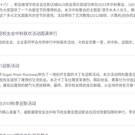
八月十六），新加坡清华校友会在新达城NUS校友俱乐部成功举办2023年中秋聚会，1
为大家提供了一个共度佳节的难得机会。本次中秋聚会的主题是“清华水木人长久，狮
个多元文化国度共庆佳节的喜悦。活动得到了尤洋教授(2012级硕，计算机)创办的潞
阳校友会中秋联欢活动圆满举行
洛阳校友会、企业家同学会共同举行中秋联欢活动，众校友欢聚一堂，庆中秋，迎国庆
25迎新活动
Sugar River Raceway举办了一场别开生面的卡丁车迎新活动。本次活动特别
校校友提供了难得的交流机会。本次卡丁车比赛竞争激烈、精彩纷呈，赛事分为分组
，展现出蓬勃的朝气与竞技精神。最终，清华校友杨凯技压群雄，以全场所有轮次第一的
2018秋季迎新活动
组的精心准备下，威斯康星校友会中秋节校友聚会暨迎新会在四合院餐馆顺利举行。李