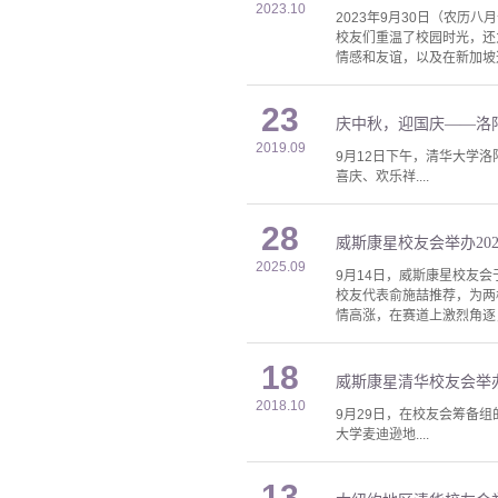
2023.10
2023年9月30日（农历
校友们重温了校园时光，还
情感和友谊，以及在新加坡这
23
庆中秋，迎国庆——洛
2019.09
9月12日下午，清华大学
喜庆、欢乐祥....
28
威斯康星校友会举办20
2025.09
9月14日，威斯康星校友会于
校友代表俞施喆推荐，为两
情高涨，在赛道上激烈角逐
18
威斯康星清华校友会举办
2018.10
9月29日，在校友会筹备
大学麦迪逊地....
13