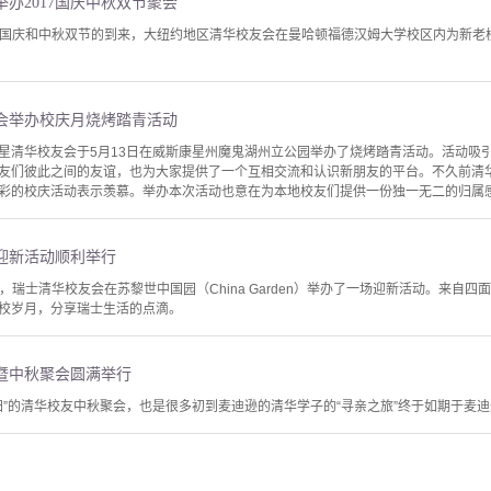
办2017国庆中秋双节聚会
了迎接国庆和中秋双节的到来，大纽约地区清华校友会在曼哈顿福德汉姆大学校区内为新
会举办校庆月烧烤踏青活动
星清华校友会于5月13日在威斯康星州魔鬼湖州立公园举办了烧烤踏青活动。活动吸引
友们彼此之间的友谊，也为大家提供了一个互相交流和认识新朋友的平台。不久前清华
彩的校庆活动表示羡慕。举办本次活动也意在为本地校友们提供一份独一无二的归属感。
年迎新活动顺利举行
气爽，瑞士清华校友会在苏黎世中国园（China Garden）举办了一场迎新活动。来
校岁月，分享瑞士生活的点滴。
暨中秋聚会圆满举行
所归”的清华校友中秋聚会，也是很多初到麦迪逊的清华学子的“寻亲之旅”终于如期于麦迪逊当地“