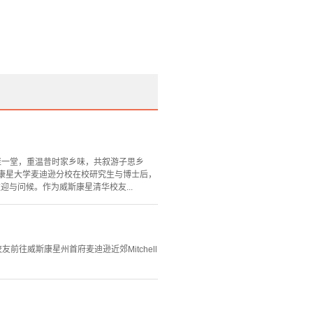
馆欢聚一堂，重温昔时家乡味，共叙游子思乡
康星大学麦迪逊分校在校研究生与博士后，
与问候。作为威斯康星清华校友...
往威斯康星州首府麦迪逊近郊Mitchell