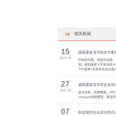
相关新闻
15
威斯康星清华校友齐聚
2022.09
中秋皓月圆，相逢庆团圆。2
情。威斯康星大学麦迪逊分
今年夏季7名新校友抵达麦
27
威斯康星清华校友会举办
2021.09
金风送爽，硕果飘香。9月2
Vineyard采摘葡萄，重
07
新加坡校友会成功举办2