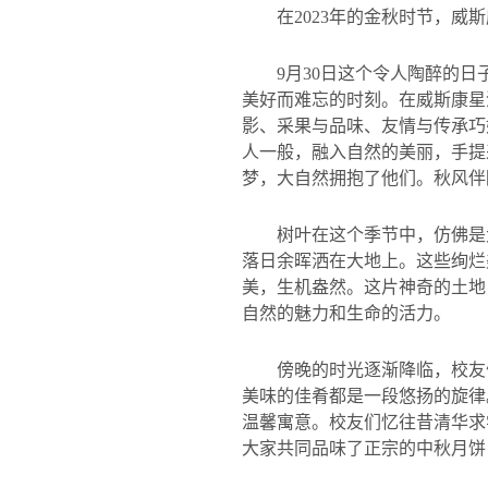
在
2023
年的金秋时节，威斯
9
月
30
日这个令人陶醉的日
美好而难忘的时刻。在威斯康星
影、采果与品味、友情与传承巧
人一般，融入自然的美丽，手提
梦，大自然拥抱了他们。秋风伴
树叶在这个季节中，仿佛是
落日余晖洒在大地上。这些绚烂
美，生机盎然。这片神奇的土地
自然的魅力和生命的活力。
傍晚的时光逐渐降临，校友
美味的佳肴都是一段悠扬的旋律
温馨寓意。校友们忆往昔清华求
大家共同品味了正宗的中秋月饼