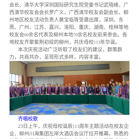
校友文苑
三创大赛
会长致辞
会长、清华大学深圳国际研究生院党委书记武晓峰，广
西清华校友会会长罗广义，广西清华校友会副会长、柳
州地区校友活动负责人黄宝临等受邀出席，深圳、东
校友讲坛
实用信息
总会章程
莞、广州、江苏、嘉兴、洛阳、重庆、湖南、桂林等地
校友会
余名代表及柳州本地
余名校友前来参会。各
60
70
校友视界
理事会名单
地校友齐聚紫荆初绽的柳州，共庆母校
年华诞。
113
本次庆祝活动广泛听取了校友们的建议，群策群
力，共商共办，呈现形式多样，内容丰富。
制度法规
联系我们
齐唱校歌
23
日上午，庆祝母校诞辰
周年主题活动在校友企
113
业、柳州川海集团左岸大酒店会议厅拉开帷幕。熟悉的