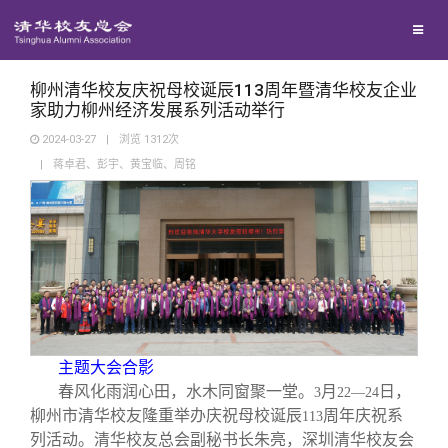
校友联络
回馈母校
地区联络
柳州清华校友庆祝母校诞辰113周年暨清华校友企业
家助力柳州经济发展系列活动举行
2024-03-27
|
浏览
1312
次
媒体平台
年级联络
捐赠项目
|
蒋卓君、彭宇、黄宝临、周铭
百年清华
院系校友工作
捐赠新闻
《清华校友通讯》
校友服务
专业委员会
捐赠纪事
《水木清华》
清华人物
校友总会
兴趣群体
捐赠方法
我要订阅
清华故事
终身学习
主题大会合影
春风化雨润心田，水木同窗聚一堂。
月
日，
关闭
西南联大校友会
义工计划
新媒体平台
青春风采
信息化服务
总会简介
3
22—24
柳州市清华校友隆重举办庆祝母校诞辰
周年庆祝系
113
列活动。清华校友总会副秘书长朱亮，深圳清华校友会