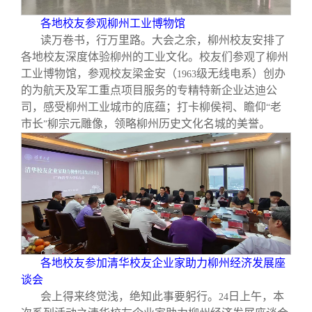
各地校友参观柳州工业博物馆
读万卷书，行万里路。大会之余，柳州校友安排了
各地校友深度体验柳州的工业文化。校友们参观了柳州
工业博物馆，参观校友梁金安（
级无线电系）创办
1963
的为航天及军工重点项目服务的专精特新企业达迪公
司，感受柳州工业城市的底蕴；打卡柳侯祠、瞻仰
老
“
市长
柳宗元雕像，领略柳州历史文化名城的美誉。
”
各地校友参加清华校友企业家助力柳州经济发展座
谈会
会上得来终觉浅，绝知此事要躬行。
日上午，本
24