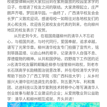
校歌旋律瞬间把大家拉回到在紫荆盛放的校园里求学的
日子，也增进了校友之间的联结。大家肃穆起立，庄严
朗声齐唱，梦回清华园。一曲终了，广西清华校友会会
长罗广义致欢迎词，感谢母校一如既往对各地校友们的
关心和支持，欢迎各兄弟校友会代表的到来，也向柳州
地区的校友表示了祝贺。
从历史到今天，在祖国南疆柳州的清华人不忘初
心，与祖国共进，与时代同行，爱国奉献，追求卓越，
谱写了光荣华章。柳州清华校友专门拍摄了宣传片，铭
刻筚路蓝缕、以启山林的艰辛，记录清华人自强不息、
厚德载物的精神。从共和国伊始，四野南下工作团的近
名清华校友辗转颠簸赴柳参与接管柳州政权，到老市
20
长石琪高学长励精图治锐意改革，并在母校清华大学的
帮助下创办了广西工学院（现广西科技大学）；从乡村
振兴大潮中驻村选调生的身影，到五菱汽车、利和集
团、达迪科技以及清华紫荆技术转移中心等写满清华人
创业故事与献身工业建设的企业；从爱岗敬业到公益助
学：清华人和柳州相互成就，齐头并进！