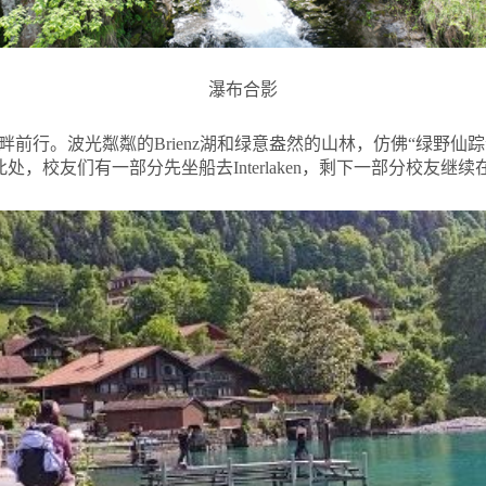
瀑布合影
前行。波光粼粼的Brienz湖和绿意盎然的山林，仿佛“绿野仙
在此处，校友们有一部分先坐船去Interlaken，剩下一部分校友继续在I