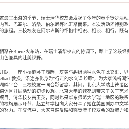
这最宜出游的季节，瑞士清华校友会发起了今年的春季徒步活动
内瓦、巴塞尔、洛桑、伯尔尼等地汇聚而来。本次活动还特别邀
的旅程。三校校友在阿尔卑斯的怀抱中相识、相谈、相行，既有
相聚在Brienz火车站，在瑞士清华校友的协调下，踏上了这段
山色兼具的壮美视野。
开朗，一座小桥静卧于湖畔，灰黄与碧绿两种水色在此交汇，界
Kinzelbach教授，沿途亦化身为“行走的水文课老师”，为大家
湖畔平台，三校校友一同合影留念。其间，北京大学瑞士德语区
德语区开展活动的初步设想。北京大学的魏苑则带来了关于艺术
项目。清华校友高玉英，同时也是华东师范大学瑞士地区的联系
的校旗展示环节，赵立辉学姐向大家分享了她在美国创办中文学
的努力。在交流中，大家普遍反映和称赞清华校友会的凝聚力和