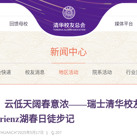
回馈母校
媒体平台
新闻中心
会快递
校友消息
地区活动
院系活动
行业
，云低天阔春意浓——瑞士清华校
n-Brienz湖春日徒步记
HUAACH”2025年5月17日
|
207