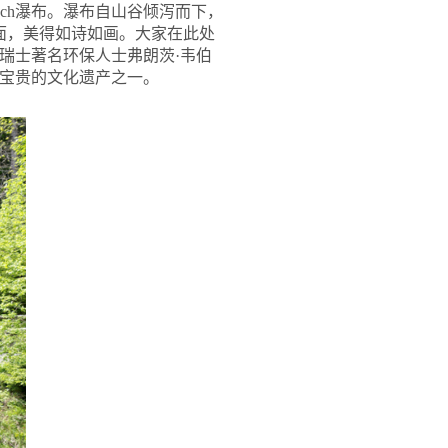
ach瀑布。瀑布自山谷倾泻而下，
画面，美得如诗如画。大家在此处
，在瑞士著名环保人士弗朗茨·韦伯
瑞士宝贵的文化遗产之一。