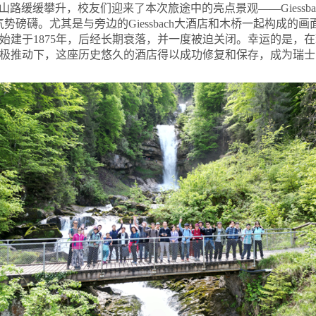
路缓缓攀升，校友们迎来了本次旅途中的亮点景观——Giessb
气势磅礴。尤其是与旁边的Giessbach大酒店和木桥一起构成的
大酒店始建于1875年，后经长期衰落，并一度被迫关闭。幸运的是
基金会的积极推动下，这座历史悠久的酒店得以成功修复和保存，成为