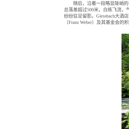
随后，沿着一段略显陡峭的山
总落差超过500米，白练飞流，
纷纷驻足留影。Giessbach
（Franz Weber）及其