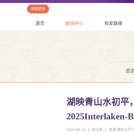
邮箱登录
首页
新闻中心
校友联络
总
湖映青山水初平
2025Interlake
2025-05-18
|
高玉英
|
来源 微信公号“T