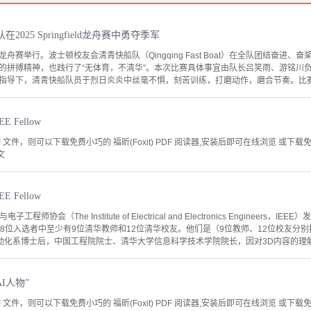
025 Springfield龙舟赛中勇夺季军
gfield龙舟赛举行。波士顿校友会清青快船队（Qingqing Fast Boat）在全队团
的拼搏精神，也践行了“无体育，不清华”。本次比赛具体事宜由队长吕笑雨、游铭川
指导下，清青快船队员于烈日炎炎中丝毫不惧，刻苦训练，打磨动作，磨合节奏。比赛期
 Fellow
文件，则可以下载免费小巧的 福昕(Foxit) PDF 阅读器,安装后即可在线浏览 或下载免费的 
文
 Fellow
程师协会（The Institute of Electrical and Electronics Engineers，I
38位入选者中至少有9位清华教师和12位清华校友。他们是（9位教师、12位校友分
学自动化系博士后，中国工程院院士、清华大学信息科学技术学院院长，因对3D内容的理解
AI人物”
文件，则可以下载免费小巧的 福昕(Foxit) PDF 阅读器,安装后即可在线浏览 或下载免费的 