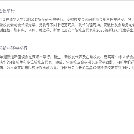
新会议举行
新会议在清华大学合肥公共安全研究院举行。安徽校友会顾问委员会副主任左延安、冯
徽校友会副会长梁光华、党委专职副书记范观兵、院长助理周扬，安徽校友会常务副
谢红权、张有先、马翔、黄欣杨、靳雨以及安全院校友代表和2025级新校友代表等出席
新送新座谈会举行
025年迎新送新座谈会在溧阳市举行，新生、新校友代表及在常校友、嘉宾等50余人参
清华的4名新生和多位新校友代表。随后，常州校友会秘书长汤雪平致辞，向新生们
向，为人类文明与民族振兴贡献力量。溧阳分会会长范晶晶欢迎各位校友来到溧阳，感受