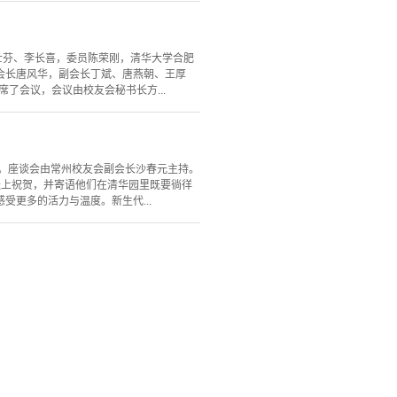
士芬、李长喜，委员陈荣刚，清华大学合肥
会长唐风华，副会长丁斌、唐燕朝、王厚
了会议，会议由校友会秘书长方...
会。座谈会由常州校友会副会长沙春元主持。
送上祝贺，并寄语他们在清华园里既要徜徉
更多的活力与温度。新生代...