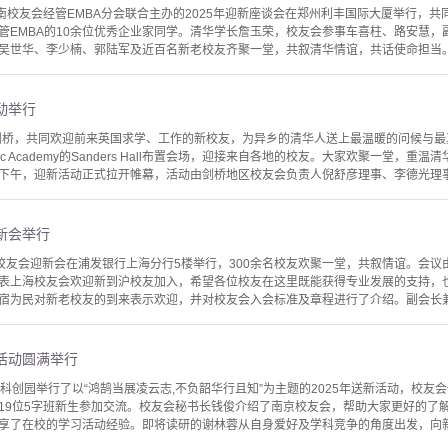
南校友会经管EMBA分会联合主办的2025年迎新座谈会在郑州利丰国际大厦举行，共同
管EMBA的10余位优秀企业家同学。清华学长詹玉荣，校友会参事车喜柱、路安慧
吴世华、李少楠、郭陆军及近百名新老校友齐聚一堂，共叙清华情谊，共话使命担当。会议
动举行
聚剑桥，共同欢迎前来英国求学、工作的新校友，为异乡的清华人送上最温暖的问候与
oc Academy的Sanders Hall布置会场，迎接来自各地的校友。大家欢聚一堂，
下午，迎新活动正式拉开帷幕，活动由剑桥地区校友会负责人倪舒彦理事、李德光理事主
迎新会举行
上海校友会迎新会在浦发银行上海分行5楼举行，300余名校友欢聚一堂，共叙情谊。会
表上海校友会欢迎新到沪校友加入，希望各位校友在这里既能获得专业发展的支持，
宿为民对新老校友的到来表示欢迎，并对校友会入会标准及章程进行了介绍。副会长兼秘
新活动圆满举行
科创园举行了以“鸿鹄当展凌云志,不负韶华行且知”为主题的2025年送新活动，校友
19位5字班新生参加交流。校友会秘书长钱俊介绍了南京校友会，帮助大家更好的了
享了在校的学习活动经验。即将读研的谢林蓉从自身爱好及学科竞争的角度出发，向新生