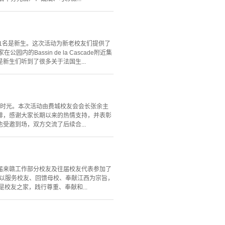
11名是新生。这次活动为新老校友们提供了
assin de la Cascade附近集
生们听到了很多关于法国生...
力的时光。本次活动由费城校友会会长张余主
排，感谢大家长期以来的热情支持，并表彰
邀到场，双方交流了后续合...
5届来赣工作部分校友及往届校友代表参加了
终以服务校友、回馈母校、奉献江西为宗旨，
校友之家，践行尊重、奉献和...