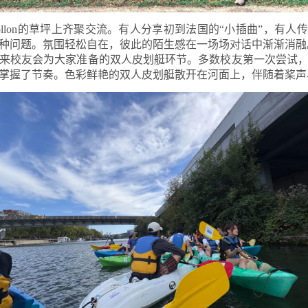
 d'Apollon的草坪上齐聚交流。有人分享初到法国的“小插曲”，
种问题。氛围轻松自在，彼此的陌生感在一场场对话中渐渐消融
来
校友会为大家准备的
双人皮划艇环节
。
多数校友第一次尝试
掌握了节奏。色彩鲜艳的双人皮划艇散开在河面上，伴随着桨声