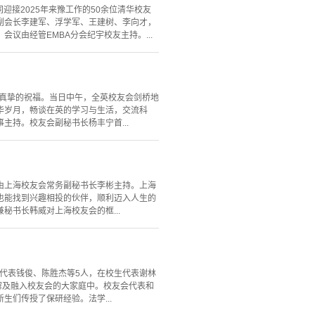
迎接2025年来豫工作的50余位清华校友
，副会长李建军、浮学军、王建树、李向才，
由经管EMBA分会纪宇校友主持。...
最真挚的祝福。当日中午，全英校友会剑桥地
重温清华岁月，畅谈在英的学习与生活，交流科
持。校友会副秘书长杨丰宁首...
议由上海校友会常务副秘书长李彬主持。上海
也能找到兴趣相投的伙伴，顺利迈入人生的
书长韩威对上海校友会的框...
会代表钱俊、陈胜杰等5人，在校生代表谢林
解及融入校友会的大家庭中。校友会代表和
们传授了保研经验。法学...