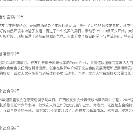
新活动圆满举行
法国校友会在巴黎圣克卢花园成功举办了年度迎新活动，吸引了大约35名校友参加，其中
自然环境中增进了友谊，度过了一个充实的周日。活动于上午10点正式开始，大家在公园内的B
互相介绍，现场充满了亲切而热烈的气氛。大家分享了各自的学习与生活经历，特别是新
迎新活动举行
迎新活动如期举行。校友们齐聚于风景优美的Penn Park，共度这段温馨而充满活
会联合会会长任钢也到场出席。张余在致辞中介绍了校友会的发展历程和近期活动安
的校友，诚邀大家积极参与到后续的各类活动中。同时，北京大学费城校友会副会长也受
新座谈会举行
025年迎新座谈会在泰豪动漫学院举行。江西校友会会长黄代放出席活动并讲话，202
长兼秘书长章少华主持，他欢迎入赣工作的2025届毕业生，并表示，江西校友会始
、互助与成长的平台。 黄代放会长简要介绍了江西校友会基本情况，他强调，校友会是
新座谈会举行