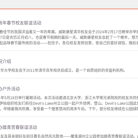
辰年春节校友联谊活动
春佳节的氛围洋溢着又一年的希冀。威斯康星清华校友会于2024年2月17日晚举办
17日是农历正月初八，也是春节假期的最后一天。威斯康星校友会赶了一个晚年，想
起品味春节最传统的活动——包饺子。各位校友发挥创意，依自己的喜好调馅，随后亲自
况介绍
清华大学校友会于2011年清华百年校庆后成立，是一个自愿组织的非盈利机构。
办户外活动
24年5月18日举行暑期活动。本次活动邀请北京大学、浙江大学等兄弟院校的校友共
组织校友们前往Devil’s Lake州立公园一起户外烧烤、登山。Devil’s Lak
Q，伴随着微风吹拂，享受着一个惬意悠闲的周末午后。下午，部分校友继续在公园绿荫
办踏青赏春联谊活动
0名校友及其亲朋好友前往著名自然风光胜地——魔鬼湖州立公园参加踏青赏春联谊活动。