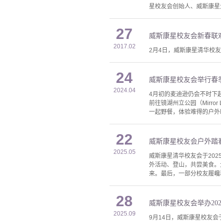
星校友会创始人、威斯康星大
27
威斯康星校友会新春联
2017.02
2月4日，威斯康星清华校
24
威斯康星校友会举行春
2024.04
4月初的麦迪逊仍会不时下
前往镜湖州立公园（Mirro
一起野餐，体验难得的户外
22
威斯康星校友会户外踏
2025.05
威斯康星清华校友会于20
外活动、登山，共尝美食。
来。最后，一部分校友履巉
28
威斯康星校友会举办20
2025.09
9月14日，威斯康星校友会于