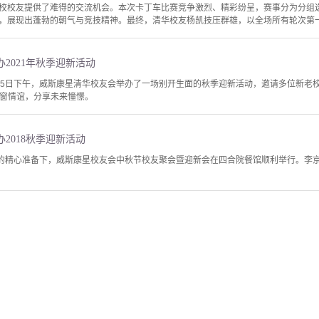
校校友提供了难得的交流机会。本次卡丁车比赛竞争激烈、精彩纷呈，赛事分为分组
，展现出蓬勃的朝气与竞技精神。最终，清华校友杨凯技压群雄，以全场所有轮次第一的
2021年秋季迎新活动
5日下午，威斯康星清华校友会举办了一场别开生面的秋季迎新活动，邀请多位新老校友前
温同窗情谊，分享未来憧憬。
2018秋季迎新活动
组的精心准备下，威斯康星校友会中秋节校友聚会暨迎新会在四合院餐馆顺利举行。李