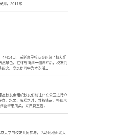
2011级...
4月14日，威斯康星校友会组织了校友们
久违的自然景色。在环绕镜湖一侧湖畔后，校友们
念。高之麒同学为本次活...
斯康星校友会组织校友们前往州立公园进行户
美食、水果、蛋糕之时，共叙情谊、畅聊未
叠翠惠风柔。来日复重游。...
邀请北京大学的校友共同参与，活动场地由北大