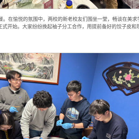
餐。在愉悦的氛围中，两校的新老校友们围坐一堂，畅谈在美求
节正式开始。大家纷纷挽起袖子分工合作，用提前备好的饺子皮和