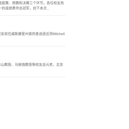
选拔赛、预赛和决赛三个环节。各位校友热
成绩勇夺总冠军，创下本次...
往威斯康星州首府麦迪逊近郊Mitchell
京山教授、马振强教授等校友会元老，北京