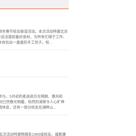
甲辰年春节校友联谊活动。本次活动特邀北京
方设法提前备好食材，为所有忙碌于工作、
包出一盘盘的手工饺子。校...
同参与。5月初的麦迪逊日光晴朗、惠风和
e公园此刻已然春光明媚，怡然的湖景令人心旷神
休息，还有一部分校友在湖畔山...
此次活动特邀物理系1986级校友、威斯康