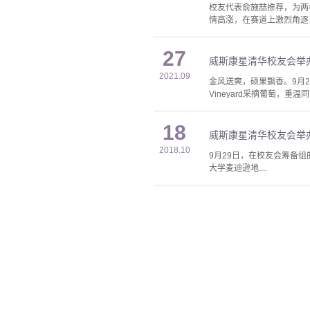
校友代表俞施喆推荐，为两
情高涨，在赛道上激烈角逐
27
威斯康星清华校友会举办
2021.09
金风送爽，硕果飘香。9月2
Vineyard采摘葡萄，重
18
威斯康星清华校友会举办
2018.10
9月29日，在校友会筹备
大学麦迪逊地....