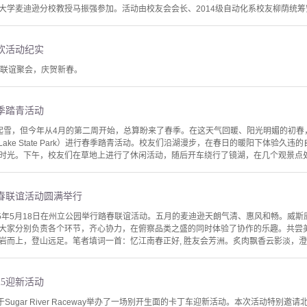
学麦迪逊分校教授马振强参加。活动由校友会会长、2014级自动化系校友柳荫统筹安排，
欢活动纪实
友联谊聚会，庆贺新春。
季踏青活动
起雪，但今年从4月的第二周开始，总算盼来了春季。在这天气回暖、阳光明媚的初春，
r Lake State Park）进行春季踏青活动。校友们沿湖漫步，在春日的暖阳下体验
时光。下午，校友们在草地上进行了休闲活动，随后开车绕行了镜湖，在几个观景点处留
春联谊活动圆满举行
25年5月18日在州立公园举行踏春联谊活动。五月的麦迪逊天朗气清、惠风和畅。威
大家分别负责各个环节，齐心协力，在俯察品类之盛的同时体验了协作的乐趣。共尝
岩而上，登山远足。笔者填词一首：忆江南春正好, 胜友会芳洲。炙肉飘香云影淡，澄湖
25迎新活动
Sugar River Raceway举办了一场别开生面的卡丁车迎新活动。本次活动特别